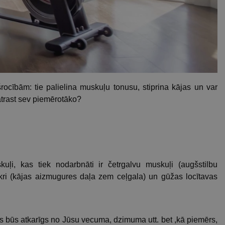
rocībām: tie palielina muskuļu tonusu, stiprina kājas un var
ā atrast sev piemērotāko?
ļi, kas tiek nodarbnāti ir četrgalvu muskuļi (augšstilbu
ikri (kājas aizmugures daļa zem ceļgala) un gūžas locītavas
ts būs atkarīgs no Jūsu vecuma, dzimuma utt. bet ,kā piemērs,