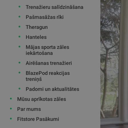
Trenažieru salīdzināšana
Pašmasāžas rīki
Theragun
Hanteles
Mājas sporta zāles
iekārtošana
Airēšanas trenažieri
BlazePod reakcijas
treniņš
Padomi un aktualitātes
Mūsu aprīkotas zāles
Par mums
Fitstore Pasākumi