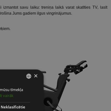
zmantot savu laiku: treniņa laikā varat skatīties TV, lasīt
odrošina Jums gadiem ilgus vingrinājumus.
ērķiem.
×
ot mūsu tīmekļa
LATVIAN
īt vairāk
ENGLISH
RUSSIAN
Neklasificētie