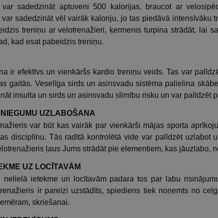
is var sadedzināt aptuveni 500 kalorijas, braucot ar velosi
 var sadedzināt vēl vairāk kaloriju, jo tas piedāvā intensīvāku t
idzis treniņu ar velotrenažieri, ķermenis turpina strādāt, lai 
tad, kad esat pabeidzis treniņu.
a ir efektīvs un vienkāršs kardio treniņu veids. Tas var palīd
nas gaitās. Veselīga sirds un asinsvadu sistēma palielina skā
nāt insulta un sirds un asinsvadu slimību risku un var palīdzēt
 SNIEGUMU UZLABOŠANA
nažieris var būt kas vairāk par vienkārši mājas sporta aprīkoju
as disciplīnu. Tās radītā kontrolētā vide var palīdzēt uzlabot 
elotrenažieris ļaus Jums strādāt pie elementiem, kas jāuzlabo, n
TEKME UZ LOCĪTAVĀM
i nelielā ietekme un locītavām padara tos par labu risinājum
enažieris ir pareizi uzstādīts, spiediens tiek noņemts no ceļ
piemēram, skriešanai.