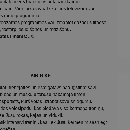
oritāte ir ērts brauciens ar labām kardio
cībām. Vienlaikus varat skatīties televizoru vai
ies radio programmu.
redzamās programmas var izmantot dažādus fitnesa
, tostarp iesildīšanos un atdzišanu.
tātes līmenis
: 3/5
AIR BIKE
lāri trenējaties un esat gatavs paaugstināt savu
rbības un muskuļu tonusu nākamajā līmenī.
 sportists, kurš vēlas uzlabot savu sniegumu.
aties velosipēdu, kas piedāvā visa ķermeņa treniņu,
zē Jūsu rokas, kājas un vidukli.
īk intensīvi treniņi, kas liek Jūsu ķermenim sasniegt
robežas.