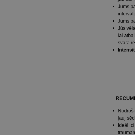
Jums pat
intervāl
Jums pat
Jūs vēla
lai atba
svara r
Intensi
RECUMB
Nodrošin
ļauj sēd
Ideāli c
traumā