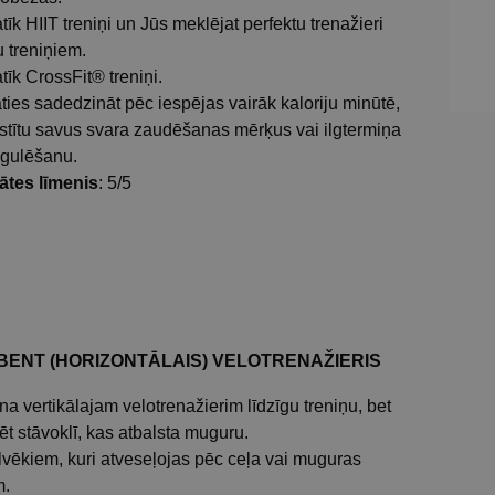
īk HIIT treniņi un Jūs meklējat perfektu trenažieri
u treniņiem.
īk CrossFit® treniņi.
ties sadedzināt pēc iespējas vairāk kaloriju minūtē,
lstītu savus svara zaudēšanas mērķus vai ilgtermiņa
egulēšanu.
tātes līmenis
: 5/5
ENT (HORIZONTĀLAIS) VELOTRENAŽIERIS
a vertikālajam velotrenažierim līdzīgu treniņu, bet
ēt stāvoklī, kas atbalsta muguru.
ilvēkiem, kuri atveseļojas pēc ceļa vai muguras
m.