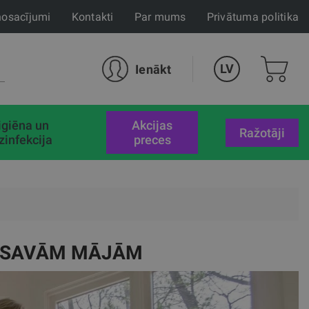
nosacījumi
Kontakti
Par mums
Privātuma politika
LV
Ienākt
igiēna un
akcijas
Ražotāji
zinfekcija
preces
I SAVĀM MĀJĀM