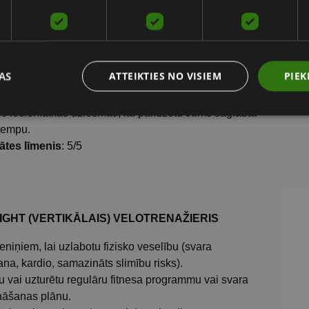
es uz pedāļiem, lai iegūtu lielāku intensitāti un
tu braukšanu kalnā.
izmantot arī kopā ar iPad vai planšetdatoru, lai
tu savienojumu ar velosipēdu lietotnēm un
AS
ATTEIKTIES NO VISIEM
PIEK
ģijām.
īk ideja sekot līdzi tiešsaistes treniņiem vai
es iecienītākās dziesmas, lai palīdzētu Jums saglabāt
 tempu.
tātes līmenis
: 5/5
IGHT (VERTIKĀLAIS) VELOTRENAŽIERIS
eniņiem, lai uzlabotu fizisko veselību (svara
na, kardio, samazināts slimību risks).
u vai uzturētu regulāru fitnesa programmu vai svara
āšanas plānu.