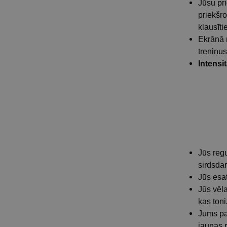
Jūsu pri
priekšro
klausīt
Ekrānā 
treniņus
Intensi
Jūs regu
sirdsda
Jūs esat
Jūs vēl
kas toni
Jums pat
jaunas 