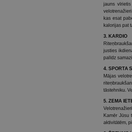
jauns vīriet
velotrenažieri
kas esat pabe
kalorijas pat 
3. KARDIO
Riteņbraukšan
justies ikdie
palīdz samazi
4. SPORTA
Mājas velotre
riteņbraukšan
tāstehniku. V
5. ZEMA IE
Velotrenažier
Kamēr Jūsu tr
aktivitātēm, 