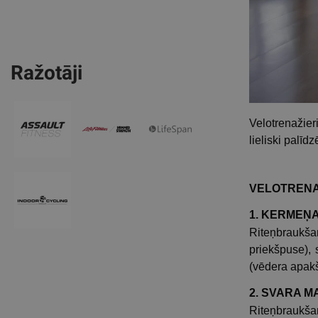
Ražotāji
Velotrenažier
lieliski palīd
VELOTRENA
1. KERMEŅ
Riteņbraukša
priekšpuse), 
(vēdera apakš
2. SVARA 
Riteņbraukšan