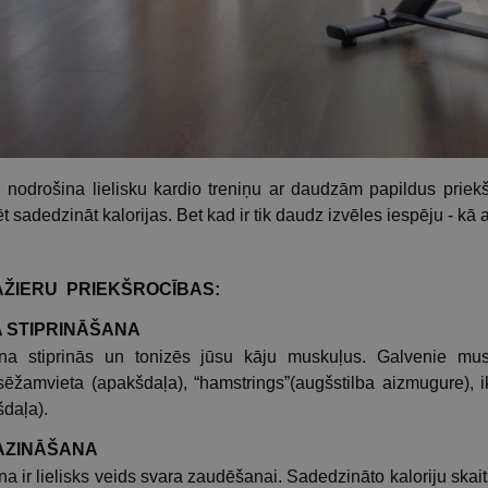
i nodrošina lielisku kardio treniņu ar daudzām papildus priekš
zēt sadedzināt kalorijas. Bet kad ir tik daudz izvēles iespēju - k
ŽIERU PRIEKŠROCĪBAS:
A STIPRINĀŠANA
na stiprinās un tonizēs jūsu kāju muskuļus. Galvenie musku
sēžamvieta (apakšdaļa), “hamstrings”(augšstilba aizmugure), 
daļa).
MAZINĀŠANA
a ir lielisks veids svara zaudēšanai. Sadedzināto kaloriju skai