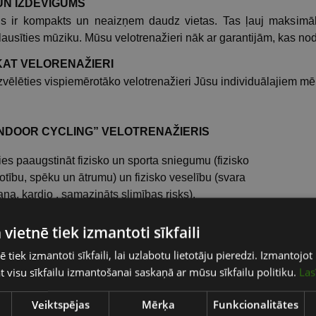
UN IZDEVĪGUMS
is ir kompakts un neaizņem daudz vietas. Tas ļauj maksimāli i
lausīties mūziku. Mūsu velotrenažieri nāk ar garantijām, kas n
KAT VELORENAŽIERI
i izvēlēties vispiemērotāko velotrenažieri Jūsu individuālajiem m
INDOOR CYCLING” VELOTRENAŽIERIS
ies paaugstināt fizisko un sporta sniegumu (fizisko
tību, spēku un ātrumu) un fizisko veselību (svara
na, kardio , samazināts slimības risks).
tīk regulāri braukt ar šosejas velosipēdiem ārpus
vai velo nodarbības.
 vietnē tiek izmantoti sīkfaili
oritāte ir augstas intensitātes treniņš. Izmantojot
ē tiek izmantoti sīkfaili, lai uzlabotu lietotāju pieredzi. Izmantoj
ciju pretestības, stāvēšanas / sēdēšanas un ātruma
tat visu sīkfailu izmantošanai saskaņā ar mūsu sīkfailu politiku.
Las
m, “INDOOR CYCLING” nodrošina lielisku intervālu
Veiktspējas
Mērķa
Funkcionalitātes
totāji arī uzskata, ka uz šiem trenažieriem ir vieglāk