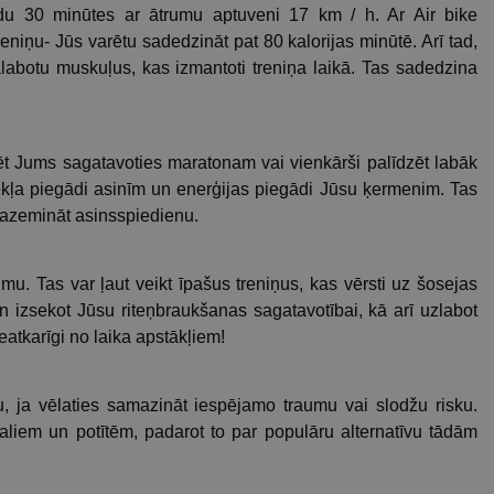
pēdu 30 minūtes ar ātrumu aptuveni 17 km / h. Ar Air bike
reniņu- Jūs varētu sadedzināt pat 80 kalorijas minūtē. Arī tad,
salabotu muskuļus, kas izmantoti treniņa laikā. Tas sadedzina
zēt Jums sagatavoties maratonam vai vienkārši palīdzēt labāk
bekļa piegādi asinīm un enerģijas piegādi Jūsu ķermenim. Tas
 pazemināt asinsspiedienu.
mu. Tas var ļaut veikt īpašus treniņus, kas vērsti uz šosejas
un izsekot Jūsu riteņbraukšanas sagatavotībai, kā arī uzlabot
eatkarīgi no laika apstākļiem!
u, ja vēlaties samazināt iespējamo traumu vai slodžu risku.
galiem un potītēm, padarot to par populāru alternatīvu tādām