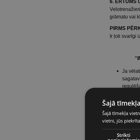
6. ĒRTUMS 
Velotrenažier
grāmatu vai k
PIRMS PĒR
Ir ļoti svarīg
“
Ja vēlat
sagatavo
regulēša
Jums pa
telpām 
Šajā tīmekļa
Jūsu pri
Šajā tīmekļa vietn
kombinā
vietni, jūs piekrī
izmaiņā
treniņu.
Strikti
Daži lie
nepieciešamie