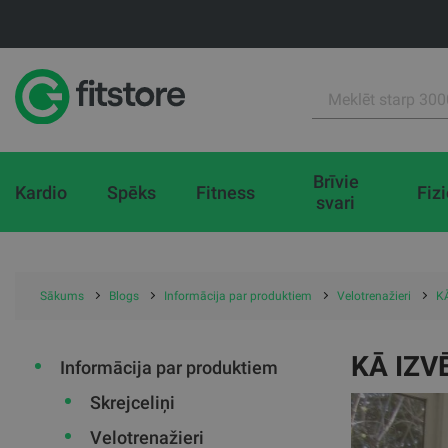
Brīvie
Kardio
Spēks
Fitness
Fiz
svari
Sākums
Blogs
Informācija par produktiem
Velotrenažieri
K
KĀ IZV
Informācija par produktiem
Skrejceliņi
Velotrenažieri