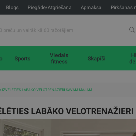
Blogs
Piegāde/Atgriešana
Apmaksa
Pirkšanas 
Viedais
H
io
Sports
Skapīši
fitness
de
Ā IZVĒLĒTIES LABĀKO VELOTRENAŽIERI SAVĀM MĀJĀM
ĒLĒTIES LABĀKO VELOTRENAŽIER