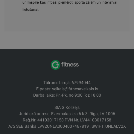
un
Inspire
, kas ir īpaši piemēroti sporta zālēm un intensīvai
lietošanai.
Tālrunis birojā: 67994044
E-pasts: veikals@fitnesaveikals.lv
Darba laiks: Pr.-Pk. no 9:00 līdz 18:00
SIA G Kolizejs
Juridiskā adrese: Ezermalas iela 6 k-3, Rīga, LV-1006
Reģ.Nr. 44103017158 PVN Nr. LV44103017158
A/S SEB Banka LV92UNLA0004007467819 , SWIFT: UNLALV2X