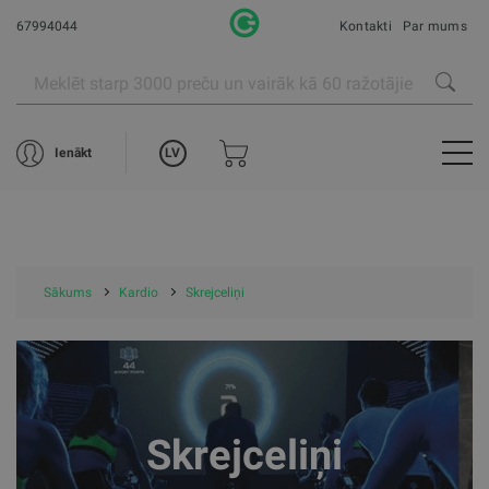
67994044
Kontakti
Par mums
LV
Ienākt
Sākums
Kardio
Skrejceliņi
Skrejceliņi