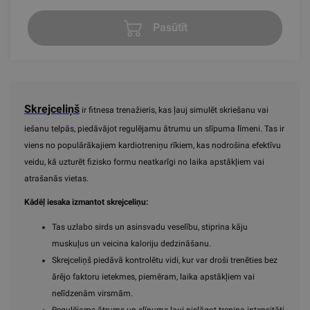
Pasūtīt
Skrejceliņš
ir fitnesa trenažieris, kas ļauj simulēt skriešanu vai
iešanu telpās, piedāvājot regulējamu ātrumu un slīpuma līmeni. Tas ir
viens no populārākajiem kardiotreniņu rīkiem, kas nodrošina efektīvu
veidu, kā uzturēt fizisko formu neatkarīgi no laika apstākļiem vai
atrašanās vietas.
Kādēļ iesaka izmantot skrejceliņu:
Tas uzlabo sirds un asinsvadu veselību, stiprina kāju
muskuļus un veicina kaloriju dedzināšanu.
Skrejceliņš piedāvā kontrolētu vidi, kur var droši trenēties bez
ārējo faktoru ietekmes, piemēram, laika apstākļiem vai
nelīdzenām virsmām.