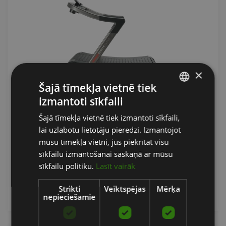
×
Šajā tīmekļa vietnē tiek
izmantoti sīkfaili
LATVIAN
ASSAULT RUNNER ELITE
Šajā tīmekļa vietnē tiek izmantoti sīkfaili,
ENGLISH
ASSAULT FITNESS
lai uzlabotu lietotāju pieredzi. Izmantojot
RUSSIAN
mūsu tīmekļa vietni, jūs piekrītat visu
5416.47
€
sīkfailu izmantošanai saskaņā ar mūsu
sīkfailu politiku.
Lasīt vairāk
Pasūtīt
Strikti
Veiktspējas
Mērķa
nepieciešamie