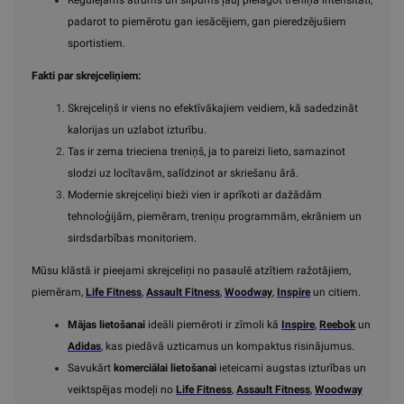
Regulējams ātrums un slīpums ļauj pielāgot treniņa intensitāti,
padarot to piemērotu gan iesācējiem, gan pieredzējušiem
sportistiem.
Fakti par skrejceliņiem:
Skrejceliņš ir viens no efektīvākajiem veidiem, kā sadedzināt
kalorijas un uzlabot izturību.
Tas ir zema trieciena treniņš, ja to pareizi lieto, samazinot
slodzi uz locītavām, salīdzinot ar skriešanu ārā.
Modernie skrejceliņi bieži vien ir aprīkoti ar dažādām
tehnoloģijām, piemēram, treniņu programmām, ekrāniem un
sirdsdarbības monitoriem.
Mūsu klāstā ir pieejami skrejceliņi no pasaulē atzītiem ražotājiem,
piemēram,
Life Fitness
,
Assault Fitness
,
Woodway
,
Inspire
un citiem.
Mājas lietošanai
ideāli piemēroti ir zīmoli kā
Inspire
,
Reebok
un
Adidas
, kas piedāvā uzticamus un kompaktus risinājumus.
Savukārt
komerciālai lietošanai
ieteicami augstas izturības un
veiktspējas modeļi no
Life Fitness
,
Assault Fitness
,
Woodway