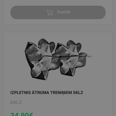
Pasūtīt
IZPLETNIS ĀTRUMA TRENIŅIEM SKLZ
SKLZ
34.90
€