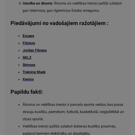
Izturība un ātrums:
Ātruma un veiklības treniņi palīdz uzlabot
gan īstermiņa, gan ilgtermiņa fizisko sniegumu.
Piedāvājumi no vadošajiem ražotājiem :
Escape
Fitstore
Jordan Fitness
SKLZ
Stroops
Training Mask
Xenios
Papildu fakti:
Ātruma un veiklības treniņi ir pamats sporta veidos, kas prasa
strauju kustību, piemēram, futbolā, basketbolā, vieglatlētikā un
cīņas sportā.
Veiklības treniņi palīdz uzlabot ikdienas kustību prasmes,
padarot ķermeni efektīvāku un elastīgāku.