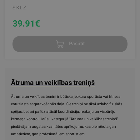
SKLZ
39.91
€
Pasūtīt
Ātruma un veiklības treniņš
Ātruma un veiklības treniņi ir būtiska jebkura sportista vai fitnesa
entuziasta sagatavošanās daļa. Šie treniņi ne tikai uzlabo fiziskās
spējas, bet arī palīdz attīstīt koordināciju, reakciju un vispārējo
ķermeņa kontroli. Mūsu kategorijā "Ātruma un veiklības treniņš"
piedāvājam augstas kvalitātes aprīkojumu, kas piemērots gan
amatieriem, gan profesionāliem sportistiem.