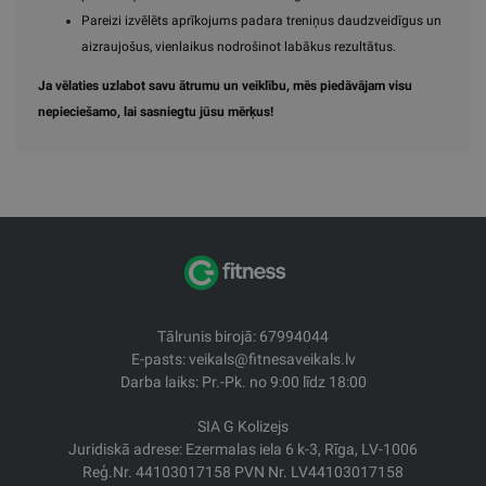
Pareizi izvēlēts aprīkojums padara treniņus daudzveidīgus un
aizraujošus, vienlaikus nodrošinot labākus rezultātus.
Ja vēlaties uzlabot savu ātrumu un veiklību, mēs piedāvājam visu
nepieciešamo, lai sasniegtu jūsu mērķus!
Tālrunis birojā: 67994044
E-pasts: veikals@fitnesaveikals.lv
Darba laiks: Pr.-Pk. no 9:00 līdz 18:00
SIA G Kolizejs
Juridiskā adrese: Ezermalas iela 6 k-3, Rīga, LV-1006
Reģ.Nr. 44103017158 PVN Nr. LV44103017158