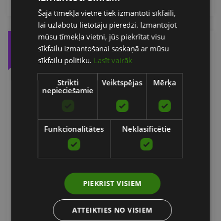
Šajā tīmekļa vietnē tiek izmantoti sīkfaili,
ENGLISH
lai uzlabotu lietotāju pieredzi. Izmantojot
RUSSIAN
mūsu tīmekļa vietni, jūs piekrītat visu
-34%
sīkfailu izmantošanai saskaņā ar mūsu
sīkfailu politiku.
Lasīt vairāk
Strikti
Veiktspējas
Mērķa
nepieciešamie
Funkcionalitātes
Neklasificētie
SKLZ REACTION BELTS
SKLZ
PIEKRIST VISIEM
22.90
€
34.90 €
ATTEIKTIES NO VISIEM
pievienot grozam