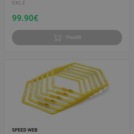
SKLZ
99.90
€
Pasūtīt
SPEED WEB