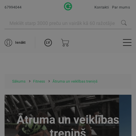
67994044
Kontakti
Par mums
LV
Ienākt
Sākums
Fitness
Ātruma un veiklības treniņš
Ātruma un veiklības
treniņš