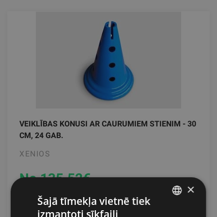
VEIKLĪBAS KONUSI AR CAURUMIEM STIENIM - 30
CM, 24 GAB.
XENIOS
No 135.52
€
×
Šajā tīmekļa vietnē tiek
pievienot grozam
izmantoti sīkfaili
LATVIAN