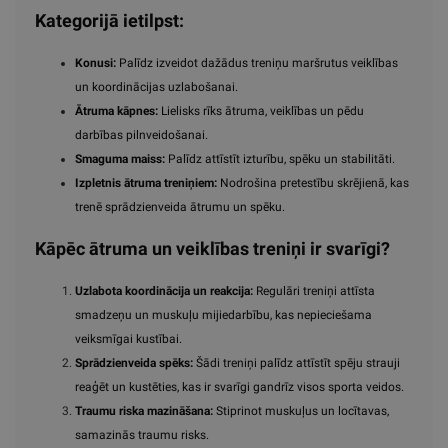
Kategorijā ietilpst:
Konusi:
Palīdz izveidot dažādus treniņu maršrutus veiklības
un koordinācijas uzlabošanai.
Ātruma kāpnes:
Lielisks rīks ātruma, veiklības un pēdu
darbības pilnveidošanai.
Smaguma maiss:
Palīdz attīstīt izturību, spēku un stabilitāti.
Izpletnis ātruma treniņiem:
Nodrošina pretestību skrējienā, kas
trenē sprādzienveida ātrumu un spēku.
Kāpēc ātruma un veiklības treniņi ir svarīgi?
Uzlabota koordinācija un reakcija:
Regulāri treniņi attīsta
smadzeņu un muskuļu mijiedarbību, kas nepieciešama
veiksmīgai kustībai.
Sprādzienveida spēks:
Šādi treniņi palīdz attīstīt spēju strauji
reaģēt un kustēties, kas ir svarīgi gandrīz visos sporta veidos.
Traumu riska mazināšana:
Stiprinot muskuļus un locītavas,
samazinās traumu risks.