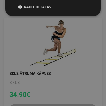
RĀDĪT DETAĻAS
SKLZ ĀTRUMA KĀPNES
SKLZ
34.90
€