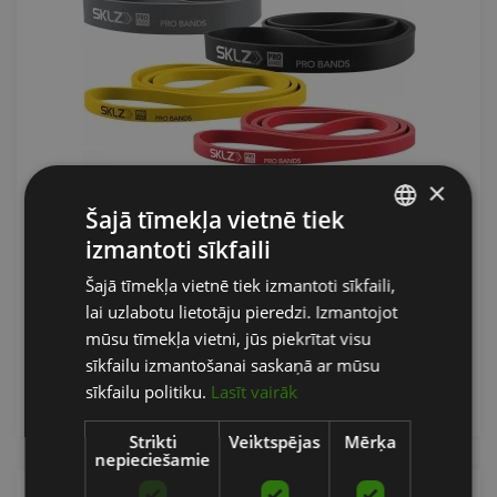
×
SKLZ PRO FITNESA GUMIJA
Šajā tīmekļa vietnē tiek
izmantoti sīkfaili
LATVIAN
SKLZ
Šajā tīmekļa vietnē tiek izmantoti sīkfaili,
ENGLISH
No 19.90
€
lai uzlabotu lietotāju pieredzi. Izmantojot
RUSSIAN
mūsu tīmekļa vietni, jūs piekrītat visu
sīkfailu izmantošanai saskaņā ar mūsu
pievienot grozam
sīkfailu politiku.
Lasīt vairāk
Strikti
Veiktspējas
Mērķa
nepieciešamie