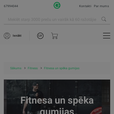
67994044
Kontakti
Par mums
LV
Ienākt
Sākums
Fitness
Fitnesa un spēka gumijas
Fitnesa un spēka
gumijas