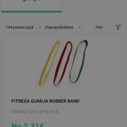
144 preces lapā
Vispopulārākais
Filtri
FITNESA GUMIJA RUBBER BAND
FRANZISKI SPORTS
No 2.31
€