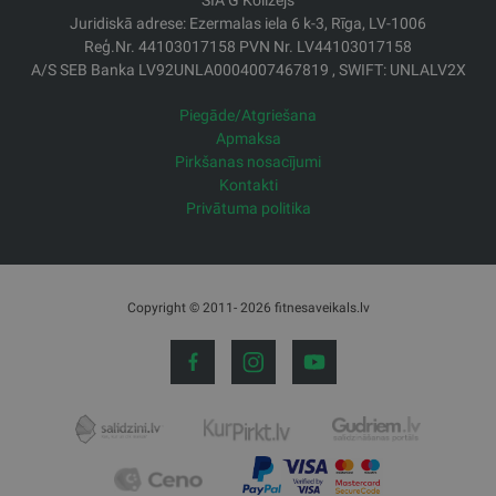
SIA G Kolizejs
Juridiskā adrese: Ezermalas iela 6 k-3, Rīga, LV-1006
Reģ.Nr. 44103017158 PVN Nr. LV44103017158
A/S SEB Banka LV92UNLA0004007467819 , SWIFT: UNLALV2X
Piegāde/Atgriešana
Apmaksa
Pirkšanas nosacījumi
Kontakti
Privātuma politika
Copyright © 2011- 2026 fitnesaveikals.lv