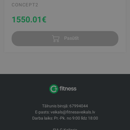
CONCEPT2
1550.01
€
Pasūtīt
Tālrunis birojā: 67994044
E-pasts: veikals@fitnesaveikals.lv
Darba laiks: Pr.-Pk. no 9:00 līdz 18:00