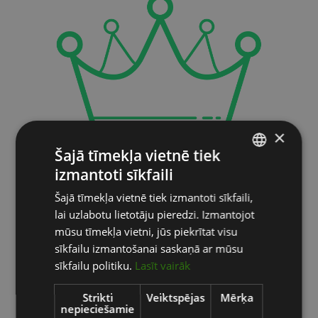
×
Šajā tīmekļa vietnē tiek
izmantoti sīkfaili
LATVIAN
oficiālais
Šajā tīmekļa vietnē tiek izmantoti sīkfaili,
ENGLISH
lai uzlabotu lietotāju pieredzi. Izmantojot
RUSSIAN
dīleris
mūsu tīmekļa vietni, jūs piekrītat visu
sīkfailu izmantošanai saskaņā ar mūsu
━━
sīkfailu politiku.
Lasīt vairāk
visām precēm nodrošinām
Strikti
Veiktspējas
Mērķa
nepieciešamie