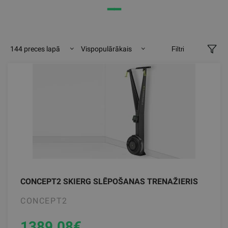
━━
144 preces lapā
Vispopulārākais
Filtri
CONCEPT2 SKIERG SLĒPOŠANAS TRENAŽIERIS
CONCEPT2
1389.08
€