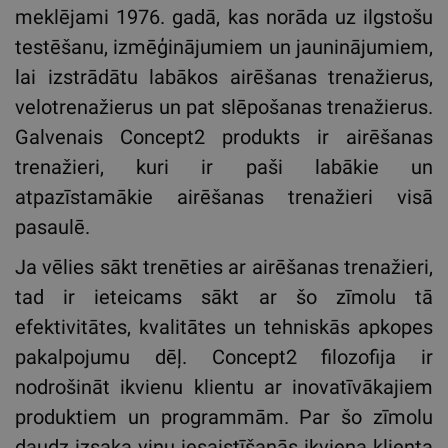
meklējami 1976. gadā, kas norāda uz ilgstošu
testēšanu, izmēģinājumiem un jauninājumiem,
lai izstrādātu labākos airēšanas trenažierus,
velotrenažierus un pat slēpošanas trenažierus.
Galvenais Concept2 produkts ir airēšanas
trenažieri, kuri ir paši labākie un
atpazīstamākie airēšanas trenažieri visā
pasaulē.
Ja vēlies sākt trenēties ar airēšanas trenažieri,
tad ir ieteicams sākt ar šo zīmolu tā
efektivitātes, kvalitātes un tehniskās apkopes
pakalpojumu dēļ. Concept2 filozofija ir
nodrošināt ikvienu klientu ar inovatīvākajiem
produktiem un programmām. Par šo zīmolu
daudz izsaka viņu iesaistīšanās ikviena klienta