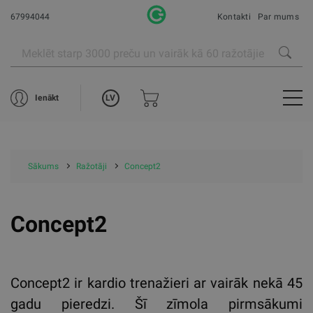
67994044
Kontakti
Par mums
LV
Ienākt
Sākums
Ražotāji
Concept2
Concept2
Concept2 ir kardio trenažieri ar vairāk nekā 45
gadu pieredzi. Šī zīmola pirmsākumi