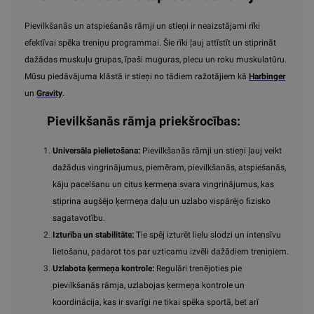
Pievilkšanās un atspiešanās rāmji un stieņi ir neaizstājami rīki
efektīvai spēka treniņu programmai. Šie rīki ļauj attīstīt un stiprināt
dažādas muskuļu grupas, īpaši muguras, plecu un roku muskulatūru.
Mūsu piedāvājuma klāstā ir stieņi no tādiem ražotājiem kā
Harbinger
un
Gravity
.
Pievilkšanās rāmja priekšrocības:
Universāla pielietošana:
Pievilkšanās rāmji un stieņi ļauj veikt
dažādus vingrinājumus, piemēram, pievilkšanās, atspiešanās,
kāju pacelšanu un citus ķermeņa svara vingrinājumus, kas
stiprina augšējo ķermeņa daļu un uzlabo vispārējo fizisko
sagatavotību.
Izturība un stabilitāte:
Tie spēj izturēt lielu slodzi un intensīvu
lietošanu, padarot tos par uzticamu izvēli dažādiem treniņiem.
Uzlabota ķermeņa kontrole:
Regulāri trenējoties pie
pievilkšanās rāmja, uzlabojas ķermeņa kontrole un
koordinācija, kas ir svarīgi ne tikai spēka sportā, bet arī