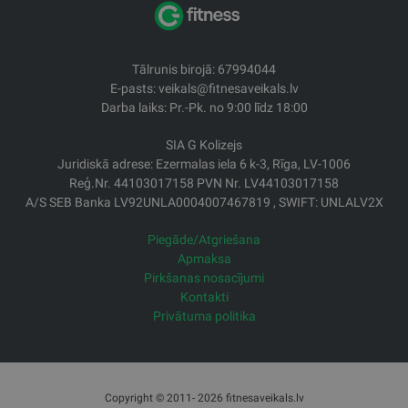
Tālrunis birojā: 67994044
E-pasts: veikals@fitnesaveikals.lv
Darba laiks: Pr.-Pk. no 9:00 līdz 18:00
SIA G Kolizejs
Juridiskā adrese: Ezermalas iela 6 k-3, Rīga, LV-1006
Reģ.Nr. 44103017158 PVN Nr. LV44103017158
A/S SEB Banka LV92UNLA0004007467819 , SWIFT: UNLALV2X
Piegāde/Atgriešana
Apmaksa
Pirkšanas nosacījumi
Kontakti
Privātuma politika
Copyright © 2011- 2026 fitnesaveikals.lv