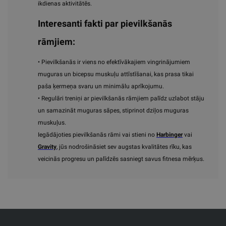
ikdienas aktivitātēs.
Interesanti fakti par pievilkšanās
rāmjiem:
• Pievilkšanās ir viens no efektīvākajiem vingrinājumiem
muguras un bicepsu muskuļu attīstīšanai, kas prasa tikai
paša ķermeņa svaru un minimālu aprīkojumu.
• Regulāri treniņi ar pievilkšanās rāmjiem palīdz uzlabot stāju
un samazināt muguras sāpes, stiprinot dziļos muguras
muskuļus.
Iegādājoties pievilkšanās rāmi vai stieni no
Harbinger
vai
Gravity
, jūs nodrošināsiet sev augstas kvalitātes rīku, kas
veicinās progresu un palīdzēs sasniegt savus fitnesa mērķus.