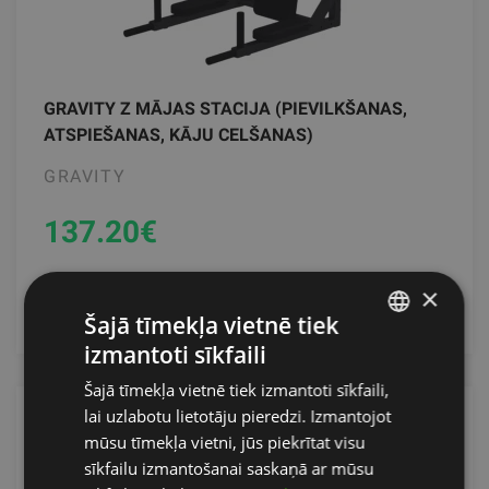
GRAVITY Z MĀJAS STACIJA (PIEVILKŠANAS,
ATSPIEŠANAS, KĀJU CELŠANAS)
GRAVITY
137.20
€
×
pievienot grozam
Šajā tīmekļa vietnē tiek
izmantoti sīkfaili
LATVIAN
Šajā tīmekļa vietnē tiek izmantoti sīkfaili,
ENGLISH
lai uzlabotu lietotāju pieredzi. Izmantojot
RUSSIAN
mūsu tīmekļa vietni, jūs piekrītat visu
sīkfailu izmantošanai saskaņā ar mūsu