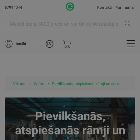
67994044
Kontakti
Par mums
LV
Ienākt
Sākums
Spēks
Pievilkšanās, atspiešanās rāmji un stieņi
Pievilkšanās,
atspiešanās rāmji un