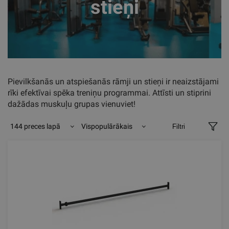
stieņi
Pievilkšanās un atspiešanās rāmji un stieņi ir neaizstājami
rīki efektīvai spēka treniņu programmai. Attīsti un stiprini
dažādas muskuļu grupas vienuviet!
144 preces lapā
Vispopulārākais
Filtri