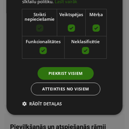
sīkfailu politiku.
Lasīt vairāk
Strikti
Veiktspējas
Mērķa
nepieciešamie
HARBINGER MULTIGYM PRO PIEVILKŠANAS
Funkcionalitātes
Neklasificētie
STIENIS/ MULTIFUNKCIONALAIS RIKS
HARBINGER
49.90
€
PIEKRIST VISIEM
ATTEIKTIES NO VISIEM
Pasūtīt
RĀDĪT DETAĻAS
Pievilkšanās un atspiešanās rāmji