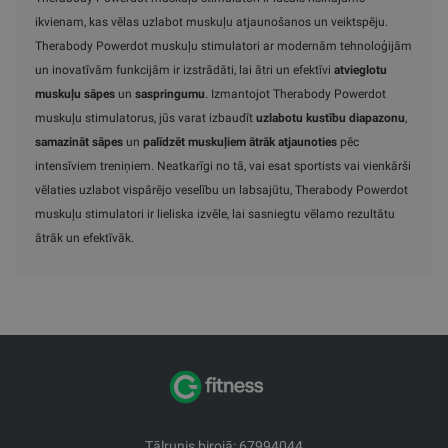
ikvienam, kas vēlas uzlabot muskuļu atjaunošanos un veiktspēju.
Therabody Powerdot muskuļu stimulatori ar modernām tehnoloģijām
un inovatīvām funkcijām ir izstrādāti, lai ātri un efektīvi
atvieglotu
muskuļu sāpes
un
saspringumu
. Izmantojot Therabody Powerdot
muskuļu stimulatorus, jūs varat izbaudīt
uzlabotu kustību diapazonu
,
samazināt sāpes
un
palīdzēt muskuļiem ātrāk atjaunoties
pēc
intensīviem treniņiem. Neatkarīgi no tā, vai esat sportists vai vienkārši
vēlaties uzlabot vispārējo veselību un labsajūtu, Therabody Powerdot
muskuļu stimulatori ir lieliska izvēle, lai sasniegtu vēlamo rezultātu
ātrāk un efektīvāk.
Tālrunis birojā: 67994044