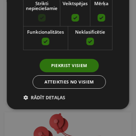
Strikti
Veiktspējas
Mērķa
nepieciešamie
Funkcionalitātes
Neklasificētie
POWERDOT 2.0 MAIŅAS ELEKTRODU SPILVENTIŅI
(SARKANS, KOMPLEKTS 6 GAB)
THERABODY
PIEKRIST VISIEM
18.00
€
ATTEIKTIES NO VISIEM
Pasūtīt
RĀDĪT DETAĻAS