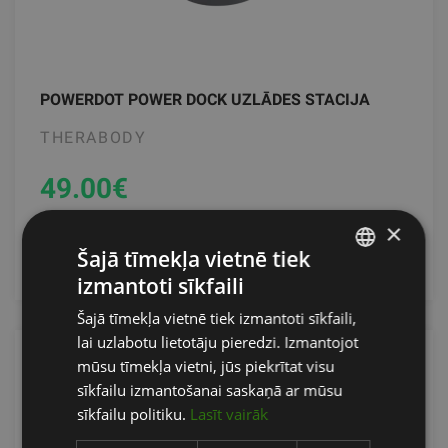
POWERDOT POWER DOCK UZLĀDES STACIJA
THERABODY
49.00
€
×
pievienot grozam
Šajā tīmekļa vietnē tiek
izmantoti sīkfaili
LATVIAN
Šajā tīmekļa vietnē tiek izmantoti sīkfaili,
ENGLISH
lai uzlabotu lietotāju pieredzi. Izmantojot
RUSSIAN
mūsu tīmekļa vietni, jūs piekrītat visu
sīkfailu izmantošanai saskaņā ar mūsu
sīkfailu politiku.
Lasīt vairāk