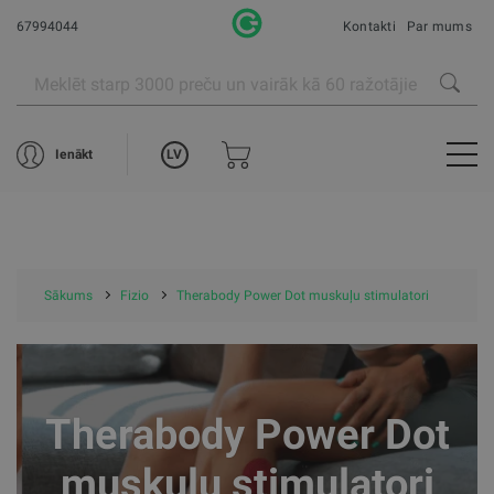
67994044
Kontakti
Par mums
LV
Ienākt
Sākums
Fizio
Therabody Power Dot muskuļu stimulatori
Therabody Power Dot
muskuļu stimulatori