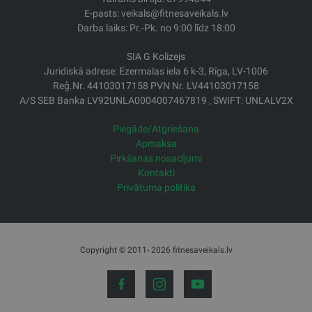
E-pasts: veikals@fitnesaveikals.lv
Darba laiks: Pr.-Pk. no 9:00 līdz 18:00
SIA G Kolizejs
Juridiskā adrese: Ezermalas iela 6 k-3, Rīga, LV-1006
Reģ.Nr. 44103017158 PVN Nr. LV44103017158
A/S SEB Banka LV92UNLA0004007467819 , SWIFT: UNLALV2X
Piegāde/Atgriešana
Apmaksa
Pirkšanas nosacījumi
Kontakti
Privātuma politika
Copyright © 2011- 2026 fitnesaveikals.lv