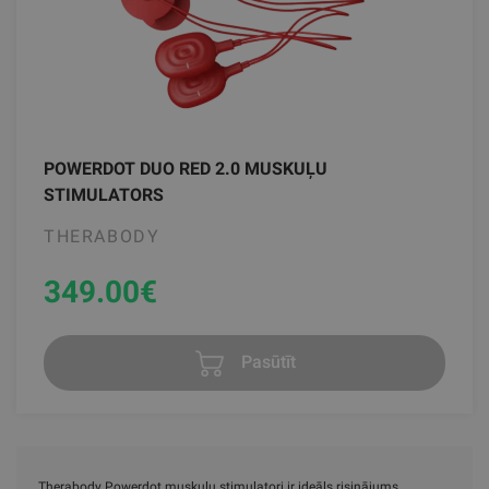
POWERDOT DUO RED 2.0 MUSKUĻU
STIMULATORS
THERABODY
349.00
€
Pasūtīt
Therabody Powerdot muskuļu stimulatori ir ideāls risinājums