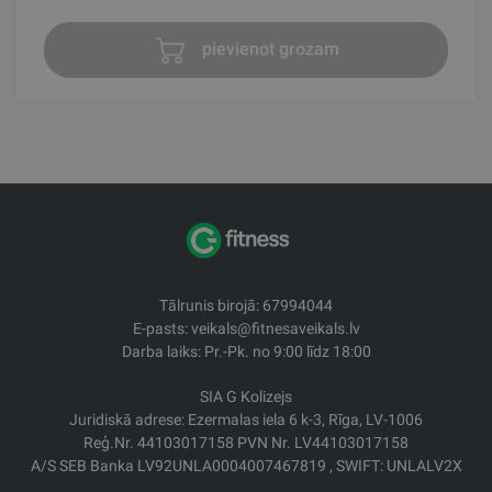
pievienot grozam
Tālrunis birojā: 67994044
E-pasts: veikals@fitnesaveikals.lv
Darba laiks: Pr.-Pk. no 9:00 līdz 18:00
SIA G Kolizejs
Juridiskā adrese: Ezermalas iela 6 k-3, Rīga, LV-1006
Reģ.Nr. 44103017158 PVN Nr. LV44103017158
A/S SEB Banka LV92UNLA0004007467819 , SWIFT: UNLALV2X