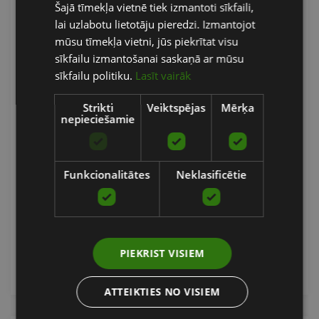
Šajā tīmekļa vietnē tiek izmantoti sīkfaili,
ENGLISH
lai uzlabotu lietotāju pieredzi. Izmantojot
RUSSIAN
mūsu tīmekļa vietni, jūs piekrītat visu
sīkfailu izmantošanai saskaņā ar mūsu
sīkfailu politiku.
Lasīt vairāk
Strikti
Veiktspējas
Mērķa
nepieciešamie
ELEIKO IPF POWERLIFTING COMPETITION BAR -
20 KG
Funkcionalitātes
Neklasificētie
ELEIKO
1315.66
€
PIEKRIST VISIEM
pievienot grozam
ATTEIKTIES NO VISIEM