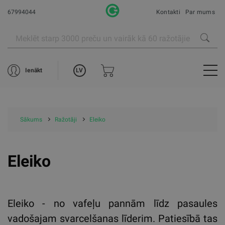
67994044
Kontakti
Par mums
LV
Ienākt
Sākums
Ražotāji
Eleiko
Eleiko
Eleiko - no vafeļu pannām līdz pasaules
vadošajam svarcelšanas līderim. Patiesībā tas