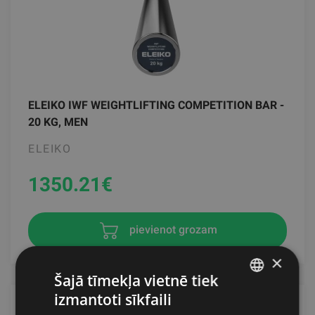
ELEIKO IWF WEIGHTLIFTING COMPETITION BAR -
20 KG, MEN
ELEIKO
1350.21
€
pievienot grozam
×
Šajā tīmekļa vietnē tiek
izmantoti sīkfaili
LATVIAN