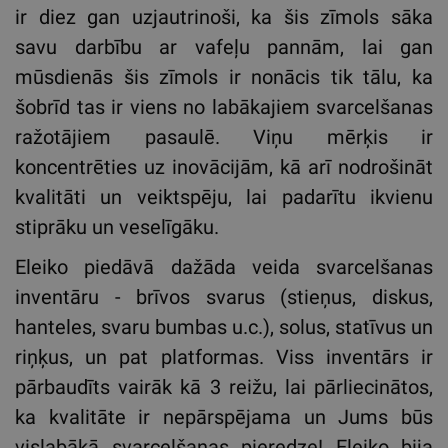
ir diez gan uzjautrinoši, ka šis zīmols sāka
savu darbību ar vafeļu pannām, lai gan
mūsdienās šis zīmols ir nonācis tik tālu, ka
šobrīd tas ir viens no labākajiem svarcelšanas
ražotājiem pasaulē. Viņu mērķis ir
koncentrēties uz inovācijām, kā arī nodrošināt
kvalitāti un veiktspēju, lai padarītu ikvienu
stiprāku un veselīgāku.
Eleiko piedāvā dažāda veida svarcelšanas
inventāru - brīvos svarus (stieņus, diskus,
hanteles, svaru bumbas u.c.), solus, statīvus un
riņķus, un pat platformas. Viss inventārs ir
pārbaudīts vairāk kā 3 reižu, lai pārliecinātos,
ka kvalitāte ir nepārspējama un Jums būs
vislabākā svarcelšanas pieredze! Eleiko bija