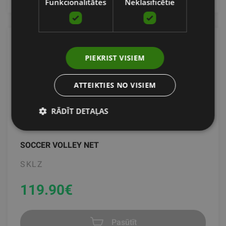
Funkcionalitātes
Neklasificētie
PIEKRIST VISIEM
ATTEIKTIES NO VISIEM
RĀDĪT DETAĻAS
SOCCER VOLLEY NET
SKLZ
119.90
€
Pasūtīt