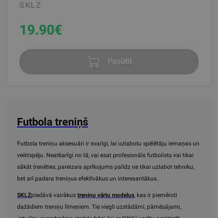
SKLZ
19.90
€
Pasūtīt
Futbola treniņš
Futbola treniņu aksesuāri ir svarīgi, lai uzlabotu spēlētāju iemaņas un
veiktspēju. Neatkarīgi no tā, vai esat profesionāls futbolists vai tikai
sākāt trenēties, pareizais aprīkojums palīdz ne tikai uzlabot tehniku,
bet arī padara treniņus efektīvākus un interesantākus.
SKLZ
piedāvā vairākus
treniņu vārtu modeļus
, kas ir piemēroti
dažādiem treniņu līmeņiem. Tie viegli uzstādāmi, pārnēsājami,