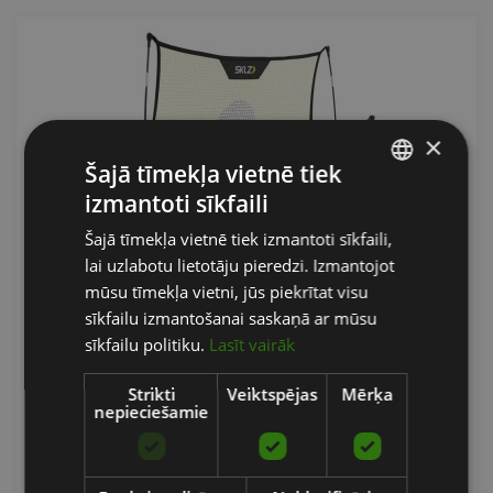
×
Šajā tīmekļa vietnē tiek
izmantoti sīkfaili
LATVIAN
Šajā tīmekļa vietnē tiek izmantoti sīkfaili,
ENGLISH
lai uzlabotu lietotāju pieredzi. Izmantojot
SKLZ QUICKSTER FUTBOLA TRENIŅU
RUSSIAN
mūsu tīmekļa vietni, jūs piekrītat visu
AKSESUĀRS
sīkfailu izmantošanai saskaņā ar mūsu
SKLZ
sīkfailu politiku.
Lasīt vairāk
159.90
€
Strikti
Veiktspējas
Mērķa
nepieciešamie
Pasūtīt