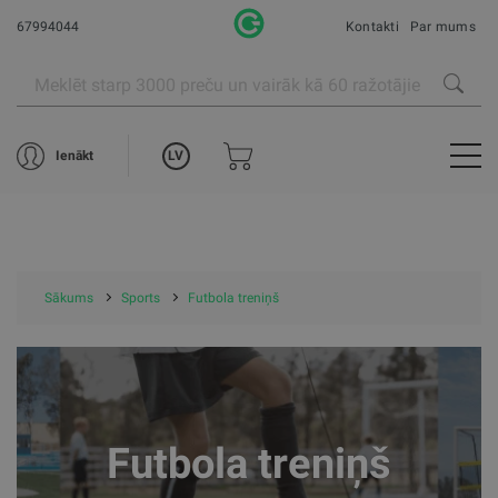
67994044
Kontakti
Par mums
LV
Ienākt
Sākums
Sports
Futbola treniņš
Futbola treniņš