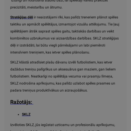
izturīgi un nodrošina stabilu bāzi, lai spēlētāji varētu praktizēt
precizitāti, meistarību un ātrumu.
Stratēģijas dēļi
ir neaizstājami rīki, kas palīdz treneriem plānot spēles
taktiku un apmācīt spēlētājus, izmantojot vizuālu attēlojumu. Tie ļauj
spēlētājiem ātrāk saprast spēles gaitu, taktiskās darbības un veikt
kombinētos uzbrukumus vai aizsardzības darbības. SKLZ stratēģijas
dēļi ir izstrādāti, lai būtu viegli pārnēsājami un labi piemēroti
intensīviem treniņiem, kas ietver spēles plānošanu.
SKLZ klāstā atradīsiet plašu dāvanu izvēli futbolistiem, kas ietver
dažādus treniņu palīgrīkus un aksesuārus gan maziem, gan lieliem
futbolistiem. Neatkarīgi no spēlētāja vecuma vai prasmju līmeņa,
SKLZ nodrošina aprīkojumu, kas palīdz uzlabot spēles prasmes un
padara treniņus produktīvākus un aizraujošākus.
Ražotājs:
SKLZ
Izvēloties SKLZ, jūs iegūstat uzticamu un profesionālu aprīkojumu,