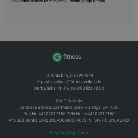
kas veicina efektīvu un mērķtiecīgu treniņu pieeju futbolā.
Tālrunis birojā: 67994044
E-pasts: veikals@fitnesaveikals.lv
Darba laiks: Pr.-Pk. no 9:00 līdz 18:00
SIA G Kolizejs
Juridiskā adrese: Ezermalas iela 6 k-3, Rīga, LV-1006
Reģ.Nr. 44103017158 PVN Nr. LV44103017158
A/S SEB Banka LV92UNLA0004007467819 , SWIFT: UNLALV2X
Piegāde/Atgriešana