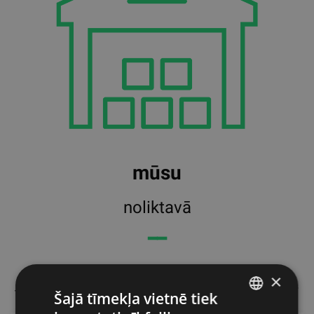
mūsu
noliktavā
━━
×
144 preces lapā
Vispopulārākais
Filtri
Šajā tīmekļa vietnē tiek