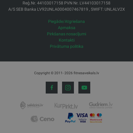
Reģ.Nr. 44103017158 PVN Nr. LV44103017158
A/S SEB Banka LV92UNLA0004007467819 , SWIFT: UNLALV2X
Piegāde/Atgriešana
Apmaksa
Pirkšanas nosacījumi
Kontakti
Privātuma politika
Copyright © 2011- 2026 fitnesaveikals.lv