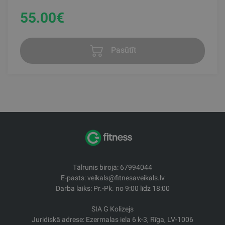
55.00
€
Pasūtīt
Tālrunis birojā: 67994044
E-pasts: veikals@fitnesaveikals.lv
Darba laiks: Pr.-Pk. no 9:00 līdz 18:00
SIA G Kolizejs
Juridiskā adrese: Ezermalas iela 6 k-3, Rīga, LV-1006