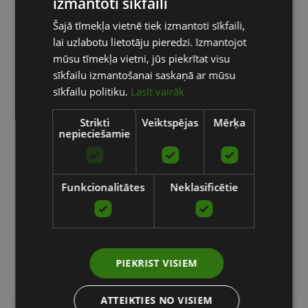
izmantoti sīkfaili
LATVIAN
Šajā tīmekļa vietnē tiek izmantoti sīkfaili,
ENGLISH
lai uzlabotu lietotāju pieredzi. Izmantojot
RUSSIAN
mūsu tīmekļa vietni, jūs piekrītat visu
sīkfailu izmantošanai saskaņā ar mūsu
sīkfailu politiku.
Lasīt vairāk
Strikti
Veiktspējas
Mērķa
nepieciešamie
BLAZEPOD WALL MOUNT DUO (2 PIECES)
BLAZEPOD
Funkcionalitātes
Neklasificētie
39.00
€
PIEKRIST VISIEM
pievienot grozam
ATTEIKTIES NO VISIEM