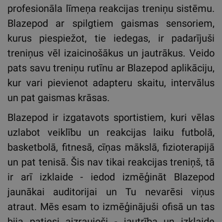
profesionāla līmeņa reakcijas treniņu sistēmu.
Blazepod ar spilgtiem gaismas sensoriem,
kurus piespiežot, tie iedegas, ir padarījuši
treniņus vēl izaicinošākus un jautrākus. Veido
pats savu treniņu rutīnu ar Blazepod aplikāciju,
kur vari pievienot adapteru skaitu, intervālus
un pat gaismas krāsas.
Blazepod ir izgatavots sportistiem, kuri vēlas
uzlabot veiklību un reakcijas laiku futbolā,
basketbolā, fitnesā, cīņas mākslā, fizioterapijā
un pat tenisā. Šis nav tikai reakcijas treniņš, tā
ir arī izklaide - iedod izmēģināt Blazepod
jaunākai auditorijai un Tu nevarēsi viņus
atraut. Mēs esam to izmēģinājuši ofisā un tas
bija patiesi aizraujoši - jautrība un izklaide