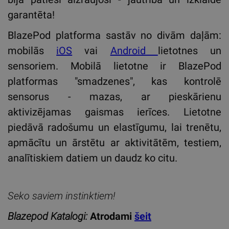
garantēta!
BlazePod platforma sastāv no divām daļām:
mobilās
iOS
vai
Android
lietotnes un
sensoriem. Mobilā lietotne ir BlazePod
platformas "smadzenes", kas kontrolē
sensorus - mazas, ar pieskārienu
aktivizējamas gaismas ierīces. Lietotne
piedāvā radošumu un elastīgumu, lai trenētu,
apmācītu un ārstētu ar aktivitātēm, testiem,
analītiskiem datiem un daudz ko citu.
Seko saviem instinktiem!
Blazepod Katalogi:
Atrodami
šeit