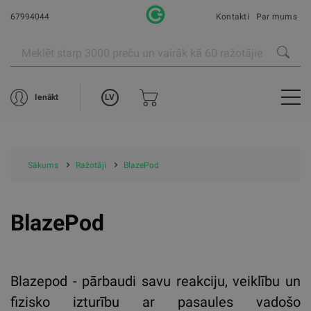
67994044
Kontakti
Par mums
LV
Ienākt
Sākums
Ražotāji
BlazePod
BlazePod
Blazepod - pārbaudi savu reakciju, veiklību un
fizisko izturību ar pasaules vadošo