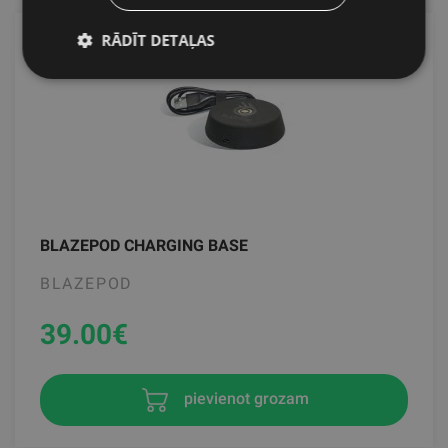
RĀDĪT DETAĻAS
BLAZEPOD CHARGING BASE
BLAZEPOD
39.00
€
pievienot grozam