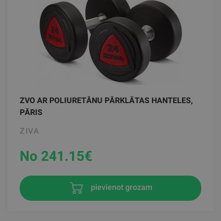
ZVO AR POLIURETĀNU PĀRKLĀTAS HANTELES,
PĀRIS
ZIVA
No 241.15
€
pievienot grozam