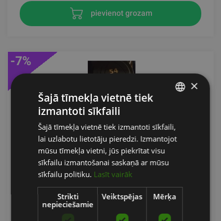
pievienot grozam
-7%
×
Šajā tīmekļa vietnē tiek
izmantoti sīkfaili
LATVIAN
Šajā tīmekļa vietnē tiek izmantoti sīkfaili,
ENGLISH
lai uzlabotu lietotāju pieredzi. Izmantojot
RUSSIAN
mūsu tīmekļa vietni, jūs piekrītat visu
sīkfailu izmantošanai saskaņā ar mūsu
GUMOJOTU HANTEĻU KOMPLEKTS ZVO ZIVA 52-
sīkfailu politiku.
Lasīt vairāk
60 KG (KOPĀ 10GB / 560KG)
Strikti
Veiktspējas
Mērķa
ZIVA
nepieciešamie