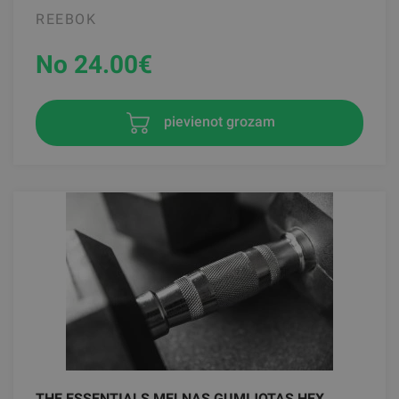
REEBOK
No 24.00
€
pievienot grozam
THE ESSENTIALS MELNAS GUMIJOTAS HEX