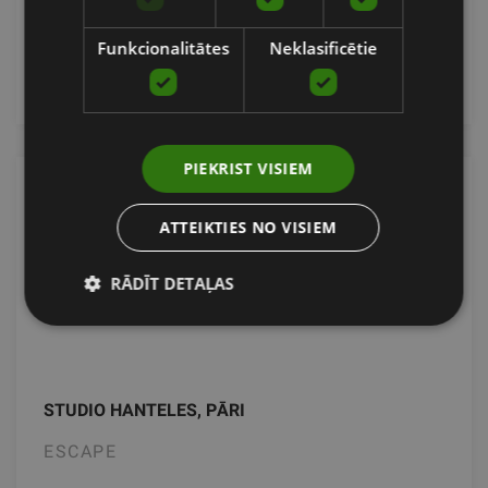
2550.00
€
2743.05 €
Funkcionalitātes
Neklasificētie
pievienot grozam
PIEKRIST VISIEM
ATTEIKTIES NO VISIEM
RĀDĪT DETAĻAS
STUDIO HANTELES, PĀRI
ESCAPE