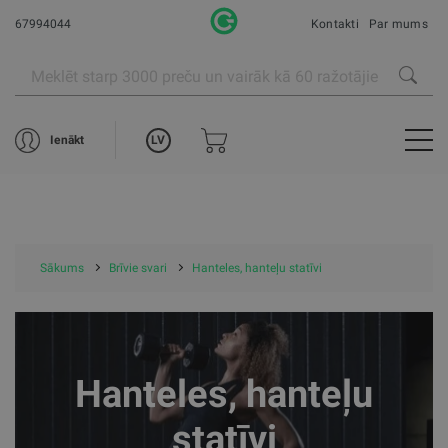
67994044
Kontakti
Par mums
LV
Ienākt
Sākums
Brīvie svari
Hanteles, hanteļu statīvi
Hanteles, hanteļu
statīvi