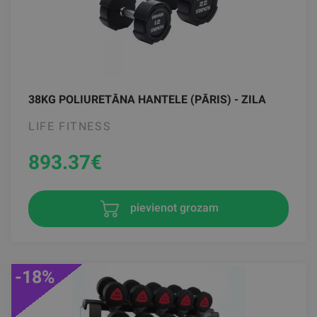
38KG POLIURETĀNA HANTELE (PĀRIS) - ZILA
LIFE FITNESS
893.37
€
pievienot grozam
-18%