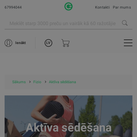
67994044
Kontakti
Par mums
LV
Ienākt
Sākums
Fizio
Aktīva sēdēšana
Aktīva sēdēšana