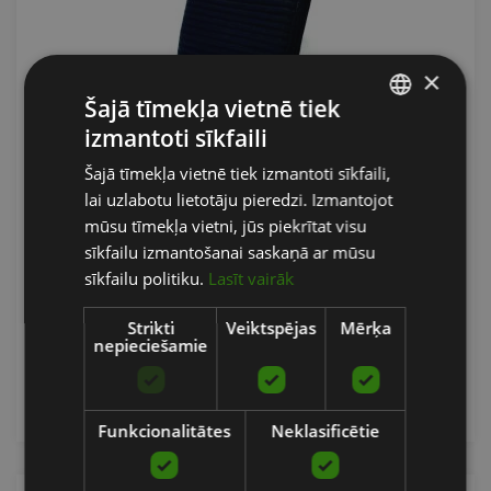
×
Šajā tīmekļa vietnē tiek
izmantoti sīkfaili
LATVIAN
Šajā tīmekļa vietnē tiek izmantoti sīkfaili,
ENGLISH
AIRGO® ACTIVE BACK CUSHION COMFORT
lai uzlabotu lietotāju pieredzi. Izmantojot
RUSSIAN
MUGURAS SPILVENS, MELNS
mūsu tīmekļa vietni, jūs piekrītat visu
sīkfailu izmantošanai saskaņā ar mūsu
TOGU
sīkfailu politiku.
Lasīt vairāk
107.00
€
Strikti
Veiktspējas
Mērķa
nepieciešamie
pievienot grozam
Funkcionalitātes
Neklasificētie