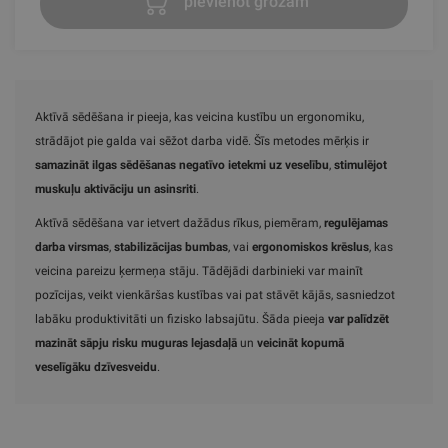
pievienot grozam
Aktīvā sēdēšana ir pieeja, kas veicina kustību un ergonomiku,
strādājot pie galda vai sēžot darba vidē. Šīs metodes mērķis ir
samazināt ilgas sēdēšanas negatīvo ietekmi uz veselību
,
stimulējot
muskuļu aktivāciju un asinsriti
.
Aktīvā sēdēšana var ietvert dažādus rīkus, piemēram,
regulējamas
darba virsmas
,
stabilizācijas bumbas
, vai
ergonomiskos krēslus
, kas
veicina pareizu ķermeņa stāju. Tādējādi darbinieki var mainīt
pozīcijas, veikt vienkāršas kustības vai pat stāvēt kājās, sasniedzot
labāku produktivitāti un fizisko labsajūtu. Šāda pieeja
var palīdzēt
mazināt sāpju risku muguras lejasdaļā
un
veicināt kopumā
veselīgāku dzīvesveidu
.