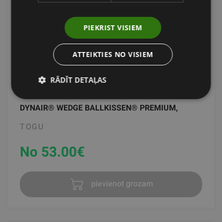
PIEKRIST VISIEM
ATTEIKTIES NO VISIEM
RĀDĪT DETAĻAS
DYNAIR® WEDGE BALLKISSEN® PREMIUM,
TOGU
No 53.00
€
pievienot grozam