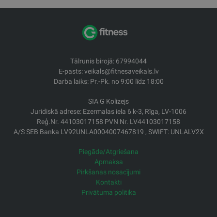
Tālrunis birojā: 67994044
E-pasts: veikals@fitnesaveikals.lv
Darba laiks: Pr.-Pk. no 9:00 līdz 18:00
SIA G Kolizejs
Juridiskā adrese: Ezermalas iela 6 k-3, Rīga, LV-1006
Reģ.Nr. 44103017158 PVN Nr. LV44103017158
A/S SEB Banka LV92UNLA0004007467819 , SWIFT: UNLALV2X
Piegāde/Atgriešana
Apmaksa
Pirkšanas nosacījumi
Kontakti
Privātuma politika