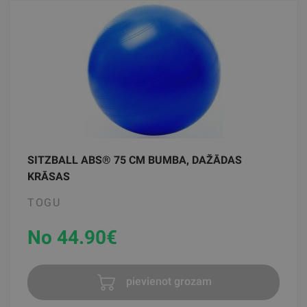
SITZBALL ABS® 75 CM BUMBA, DAŽĀDAS
KRĀSAS
TOGU
No 44.90
€
pievienot grozam