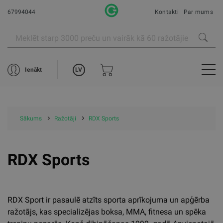
67994044
Kontakti
Par mums
LV
Ienākt
Sākums
Ražotāji
RDX Sports
RDX Sports
RDX Sport ir pasaulē atzīts sporta aprīkojuma un apģērba
ražotājs, kas specializējas boksa, MMA, fitnesa un spēka