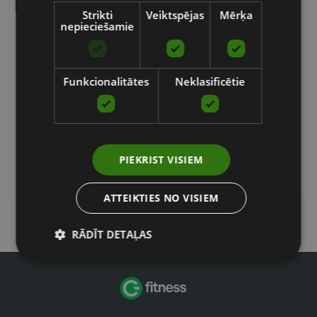
Strikti
Veiktspējas
Mērķa
nepieciešamie
BOKSA CIMDI F15, MELNI
Funkcionalitātes
Neklasificētie
RDX SPORTS
No 48.39
€
PIEKRIST VISIEM
pievienot grozam
ATTEIKTIES NO VISIEM
RĀDĪT DETAĻAS