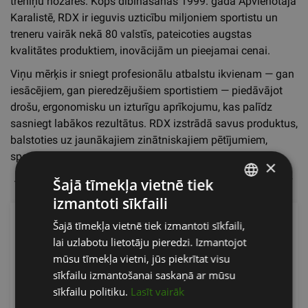
treniņu nozarēs. Kopš dibināšanas 1999. gadā Apvienotajā
Karalistē, RDX ir ieguvis uzticību miljoniem sportistu un
treneru vairāk nekā 80 valstīs, pateicoties augstas
kvalitātes produktiem, inovācijām un pieejamai cenai.
Viņu mērķis ir sniegt profesionālu atbalstu ikvienam — gan
iesācējiem, gan pieredzējušiem sportistiem — piedāvājot
drošu, ergonomisku un izturīgu aprīkojumu, kas palīdz
sasniegt labākos rezultātus. RDX izstrādā savus produktus,
balstoties uz jaunākajiem zinātniskajiem pētījumiem,
sportistu pieredzi un stingriem kvalitātes standartiem.
×
Šajā tīmekļa vietnē tiek
144 preces lapā
Vispopulārākais
Filtri
izmantoti sīkfaili
LATVIAN
Šajā tīmekļa vietnē tiek izmantoti sīkfaili,
ENGLISH
lai uzlabotu lietotāju pieredzi. Izmantojot
RUSSIAN
mūsu tīmekļa vietni, jūs piekrītat visu
sīkfailu izmantošanai saskaņā ar mūsu
sīkfailu politiku.
Lasīt vairāk