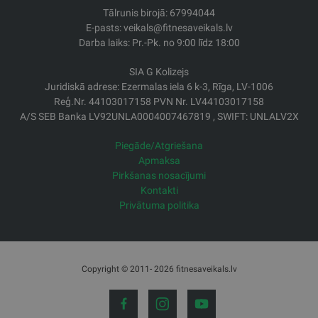
Tālrunis birojā: 67994044
E-pasts: veikals@fitnesaveikals.lv
Darba laiks: Pr.-Pk. no 9:00 līdz 18:00
SIA G Kolizejs
Juridiskā adrese: Ezermalas iela 6 k-3, Rīga, LV-1006
Reģ.Nr. 44103017158 PVN Nr. LV44103017158
A/S SEB Banka LV92UNLA0004007467819 , SWIFT: UNLALV2X
Piegāde/Atgriešana
Apmaksa
Pirkšanas nosacījumi
Kontakti
Privātuma politika
Copyright © 2011- 2026 fitnesaveikals.lv