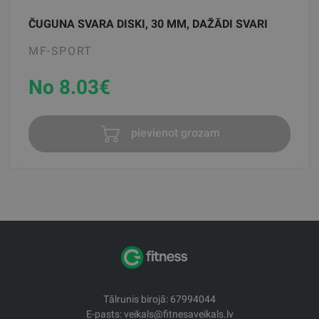
ČUGUNA SVARA DISKI, 30 MM, DAŽĀDI SVARI
MF-SPORT
No 8.03
€
pievienot grozam
Tālrunis birojā: 67994044
E-pasts: veikals@fitnesaveikals.lv