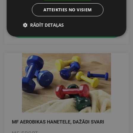
36.31
€
ATTEIKTIES NO VISIEM
RĀDĪT DETAĻAS
pievienot grozam
MF AEROBIKAS HANETELE, DAŽĀDI SVARI