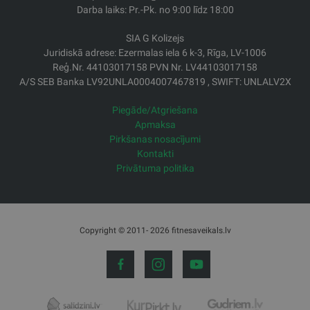
Darba laiks: Pr.-Pk. no 9:00 līdz 18:00
SIA G Kolizejs
Juridiskā adrese: Ezermalas iela 6 k-3, Rīga, LV-1006
Reģ.Nr. 44103017158 PVN Nr. LV44103017158
A/S SEB Banka LV92UNLA0004007467819 , SWIFT: UNLALV2X
Piegāde/Atgriešana
Apmaksa
Pirkšanas nosacījumi
Kontakti
Privātuma politika
Copyright © 2011- 2026 fitnesaveikals.lv