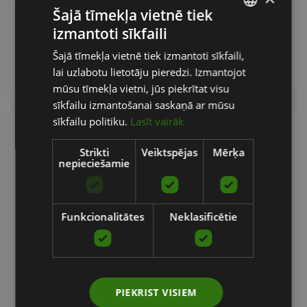
13.93
€
Šajā tīmekļa vietnē tiek
izmantoti sīkfaili
LATVIAN
Šajā tīmekļa vietnē tiek izmantoti sīkfaili,
pievienot grozam
ENGLISH
lai uzlabotu lietotāju pieredzi. Izmantojot
RUSSIAN
mūsu tīmekļa vietni, jūs piekrītat visu
sīkfailu izmantošanai saskaņā ar mūsu
sīkfailu politiku.
Lasīt vairāk
Strikti
Veiktspējas
Mērķa
nepieciešamie
Funkcionalitātes
Neklasificētie
TRICEPS BAR W-TYPE, 2,7 KG
PIEKRIST VISIEM
MF-SPORT