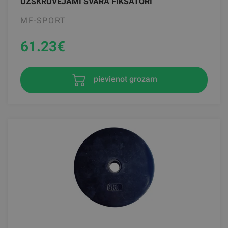
UZSKRŪVĒJAMI SVARA FIKSATORI
MF-SPORT
61.23
€
pievienot grozam