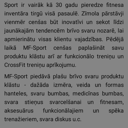
Sport ir vairāk kā 30 gadu pieredze fitnesa
inventāra tirgū visā pasaulē. Zīmola pārstāvji
vienmēr cenšas būt inovatīvi un sekot līdzi
jaunākajām tendencēm brīvo svaru nozarē, lai
apmierinātu visas klientu vajadzības. Pēdējā
laikā MF-Sport cenšas paplašināt savu
produktu klāstu arī ar funkcionālo treniņu un
CrossFit treniņu aprīkojumu.
MF-Sport piedāvā plašu brīvo svaru produktu
klāstu - dažāda izmēra, veida un formas
hanteles, svaru bumbas, medicīnas bumbas,
svara stieņus svarcelšanai un fitnesam,
aksesuārus funkcionālajiem un spēka
trenažieriem, svara diskus u.c.