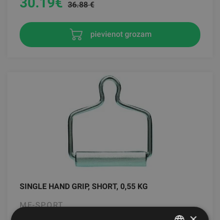
30.19
€
36.88 €
pievienot grozam
SINGLE HAND GRIP, SHORT, 0,55 KG
MF-SPORT
×