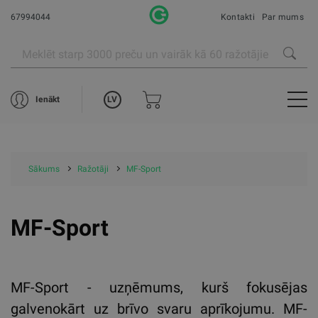
67994044
Kontakti
Par mums
LV
Ienākt
Sākums
Ražotāji
MF-Sport
MF-Sport
MF-Sport - uzņēmums, kurš fokusējas
galvenokārt uz brīvo svaru aprīkojumu. MF-