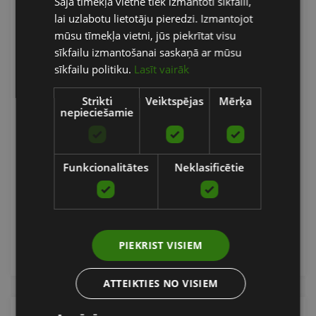
Šajā tīmekļa vietnē tiek izmantoti sīkfaili,
ENGLISH
lai uzlabotu lietotāju pieredzi. Izmantojot
RUSSIAN
mūsu tīmekļa vietni, jūs piekrītat visu
sīkfailu izmantošanai saskaņā ar mūsu
sīkfailu politiku.
Lasīt vairāk
Strikti
Veiktspējas
Mērķa
nepieciešamie
ALIGN PILATES C8-S REFORMER
ALIGN PILATES
Funkcionalitātes
Neklasificētie
4577.33
€
Pasūtīt
PIEKRIST VISIEM
ATTEIKTIES NO VISIEM