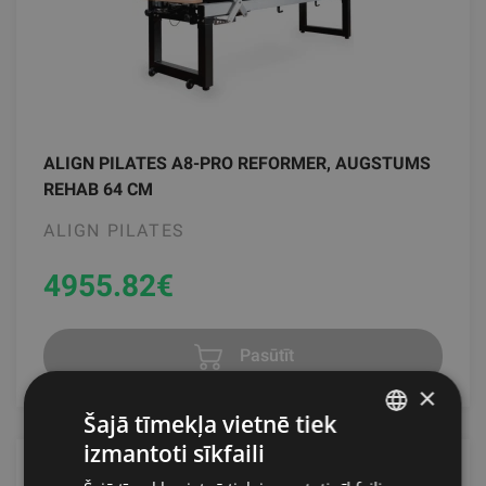
ALIGN PILATES A8-PRO REFORMER, AUGSTUMS
REHAB 64 CM
ALIGN PILATES
4955.82
€
Pasūtīt
×
Šajā tīmekļa vietnē tiek
izmantoti sīkfaili
LATVIAN