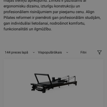
mājas treniņu aprīkojumu. Zīmols ir pazīstams ar
ergonomisku dizainu, izturīgu konstrukciju un
profesionāliem risinājumiem par pieejamu cenu. Align
Pilates reformeri ir piemēroti gan profesionālām studijām,
gan individuālai lietošanai, nodrošinot komfortu,
funkcionalitāti un ilgmūžību.
144 preces lapā
Vispopulārākais
Filtri