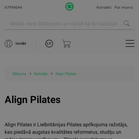
67994044
Kontakti
Par mums
LV
Ienākt
Sākums
Ražotāji
Align Pilates
Align Pilates
Align Pilates ir Lielbritānijas Pilates aprīkojuma ražotājs,
kas piedāvā augstas kvalitātes reformerus, studiju un