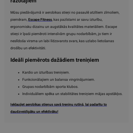
ražotājiem
Mūsu piedāvājumā ir aerobikas stieņi no pasaulē atzītiem zīmoliem,
piemēram,
Escape Fitness
, kas pazīstami ar savu izturību,
ergonomisku dizainu un augstākās kvalitātes materiāliem. Escape
stieņi ir īpaši piemēroti intensīvām grupu nodarbībām, jo tiem ir
neslīdoša virsma un labi līdzsvarots svars, kas uzlabo lietošanas
drošību un efektivitāti.
Ideāli piemērots dažādiem treniņiem
Kardio un izturības treniņiem.
Funkcionālajiem un balansa vingrinājumiem.
Grupas nodarbībām sporta klubos.
Individuāliem spēka un stabilitātes treniņiem mājas apstākļos.
Iekļaujiet aerobikas stieņus savā treniņu rutīnā, lai padarītu to
daudzveidīgāku un efektīvāku!