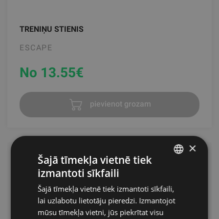
TRENIŅU STIENIS
ESCAPE
No 13.55
€
pievienot grozam
×
Šajā tīmekļa vietnē tiek
Aerobikas stieņi – daudzpusīgs
izmantoti sīkfaili
LATVIAN
treniņu aprīkojums
Šajā tīmekļa vietnē tiek izmantoti sīkfaili,
ENGLISH
lai uzlabotu lietotāju pieredzi. Izmantojot
RUSSIAN
Aerobikas stieņi ir lielisks rīks, lai pievienotu intensitāti un
mūsu tīmekļa vietni, jūs piekrītat visu