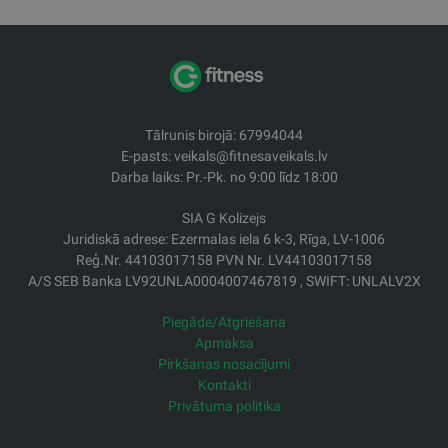
Tālrunis birojā: 67994044
E-pasts: veikals@fitnesaveikals.lv
Darba laiks: Pr.-Pk. no 9:00 līdz 18:00
SIA G Kolizejs
Juridiskā adrese: Ezermalas iela 6 k-3, Rīga, LV-1006
Reģ.Nr. 44103017158 PVN Nr. LV44103017158
A/S SEB Banka LV92UNLA0004007467819 , SWIFT: UNLALV2X
Piegāde/Atgriešana
Apmaksa
Pirkšanas nosacījumi
Kontakti
Privātuma politika