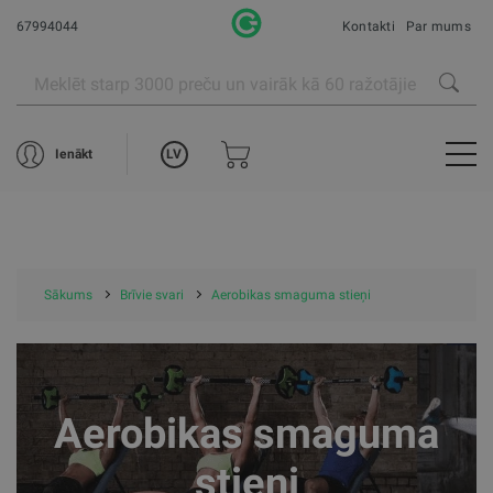
67994044
Kontakti
Par mums
LV
Ienākt
Sākums
Brīvie svari
Aerobikas smaguma stieņi
Aerobikas smaguma
stieņi