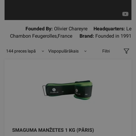
Founded By:
O
livier Chareyre
Headquarters:
Le
Chambon Feugerolles
,France
Brand:
Founded in
1991
144 preces lapā
Vispopulārākais
Filtri
SMAGUMA MANŽETES 1 KG (PĀRIS)