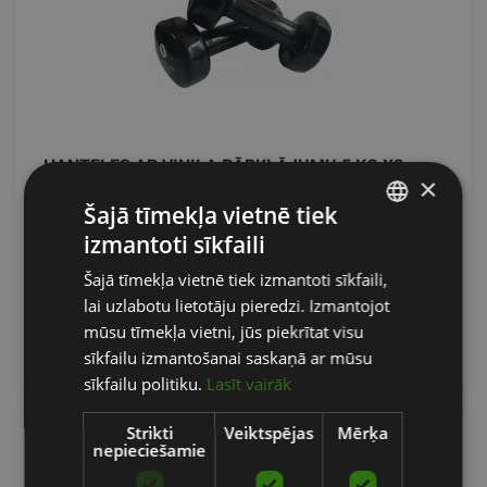
HANTELES AR VINILA PĀRKLĀJUMU 5 KG X2
×
SVELTUS
Šajā tīmekļa vietnē tiek
izmantoti sīkfaili
LATVIAN
62.92
€
Šajā tīmekļa vietnē tiek izmantoti sīkfaili,
ENGLISH
lai uzlabotu lietotāju pieredzi. Izmantojot
RUSSIAN
mūsu tīmekļa vietni, jūs piekrītat visu
pievienot grozam
sīkfailu izmantošanai saskaņā ar mūsu
sīkfailu politiku.
Lasīt vairāk
Strikti
Veiktspējas
Mērķa
nepieciešamie