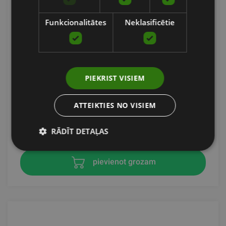
Funkcionalitātes
Neklasificētie
PIEKRIST VISIEM
ROKU SMAGUMA MANŽETES 500 G (PĀRIS)
SVELTUS
ATTEIKTIES NO VISIEM
15.73
€
RĀDĪT DETAĻAS
pievienot grozam