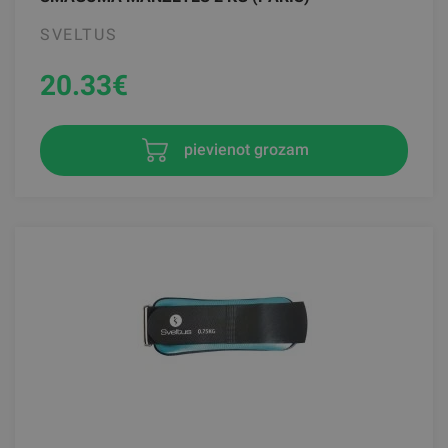
SVELTUS
20.33
€
pievienot grozam