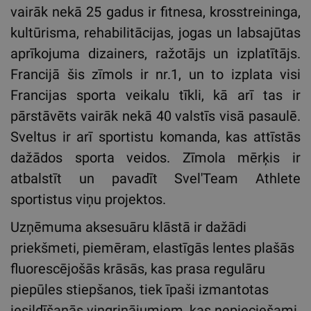
vairāk nekā 25 gadus ir fitnesa, krosstreininga,
kultūrisma, rehabilitācijas, jogas un labsajūtas
aprīkojuma dizainers, ražotājs un izplatītājs.
Francijā šis zīmols ir nr.1, un to izplata visi
Francijas sporta veikalu tīkli, kā arī tas ir
pārstāvēts vairāk nekā 40 valstīs visā pasaulē.
Sveltus ir arī sportistu komanda, kas attīstās
dažādos sporta veidos. Zīmola mērķis ir
atbalstīt un pavadīt Svel'Team Athlete
sportistus viņu projektos.
Uzņēmuma aksesuāru klāstā ir dažādi
priekšmeti, piemēram, elastīgās lentes plašās
fluorescējošās krāsās, kas prasa regulāru
piepūles stiepšanos, tiek īpaši izmantotas
iesildīšanās vingrinājumiem, kas nepieciešami,