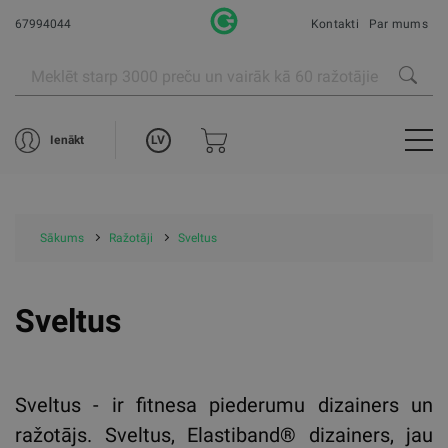
67994044
Kontakti
Par mums
LV
Ienākt
Sākums
Ražotāji
Sveltus
Sveltus
Sveltus - ir fitnesa piederumu dizainers un
ražotājs. Sveltus, Elastiband®️ dizainers, jau