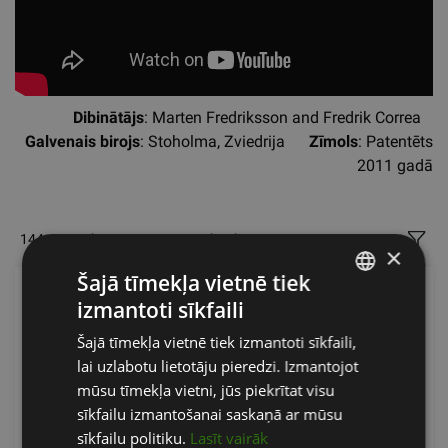
Dibinātājs
: Marten Fredriksson and Fredrik Correa
Galvenais birojs
: Stoholma, Zviedrija
Zīmols
: Patentēts
2011 gadā
144 preces lapā
Vispopulārākais
Filtri
×
Šajā tīmekļa vietnē tiek
izmantoti sīkfaili
LATVIAN
Šajā tīmekļa vietnē tiek izmantoti sīkfaili,
ENGLISH
lai uzlabotu lietotāju pieredzi. Izmantojot
RUSSIAN
mūsu tīmekļa vietni, jūs piekrītat visu
sīkfailu izmantošanai saskaņā ar mūsu
sīkfailu politiku.
Lasīt vairāk