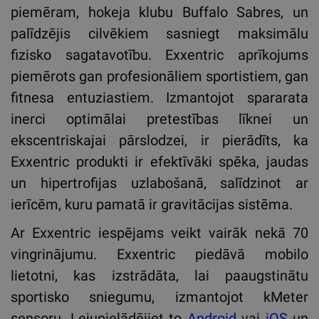
piemēram, hokeja klubu Buffalo Sabres, un
palīdzējis cilvēkiem sasniegt maksimālu
fizisko sagatavotību. Exxentric aprīkojums
piemērots gan profesionāliem sportistiem, gan
fitnesa entuziastiem. Izmantojot spararata
inerci optimālai pretestības līknei un
ekscentriskajai pārslodzei, ir pierādīts, ka
Exxentric produkti ir efektīvāki spēka, jaudas
un hipertrofijas uzlabošanā, salīdzinot ar
ierīcēm, kuru pamatā ir gravitācijas sistēma.
Ar Exxentric iespējams veikt vairāk nekā 70
vingrinājumu. Exxentric piedāvā mobilo
lietotni, kas izstrādāta, lai paaugstinātu
sportisko sniegumu, izmantojot kMeter
sensoru. Lejupielādējiet to
Android
vai
iOS
un