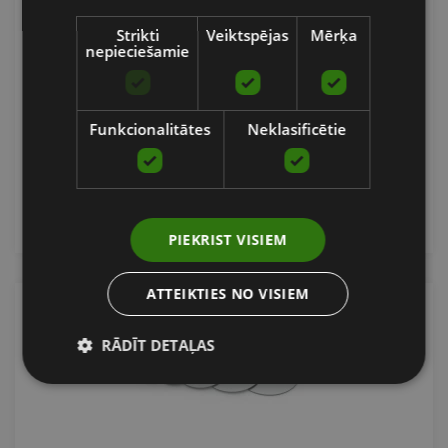
Strikti
Veiktspējas
Mērķa
nepieciešamie
KBOX LITE PLATFORMA, MELNA
EXXENTRIC
Funkcionalitātes
Neklasificētie
2528.90
€
pievienot grozam
PIEKRIST VISIEM
ATTEIKTIES NO VISIEM
RĀDĪT DETAĻAS