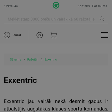
67994044
Kontakti
Par mums
LV
Ienākt
Sākums
Ražotāji
Exxentric
Exxentric
Exxentric jau vairāk nekā desmit gadus ir
atbalstījis augstākās klases sporta komandas,