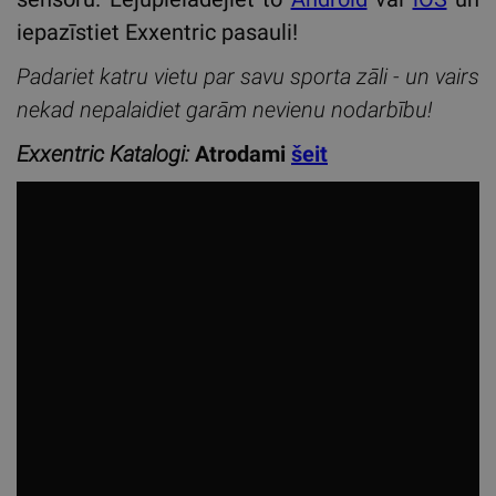
iepazīstiet Exxentric pasauli!
Padariet katru vietu par savu sporta zāli - un vairs
nekad nepalaidiet garām nevienu nodarbību!
Exxentric Katalogi:
Atrodami
šeit