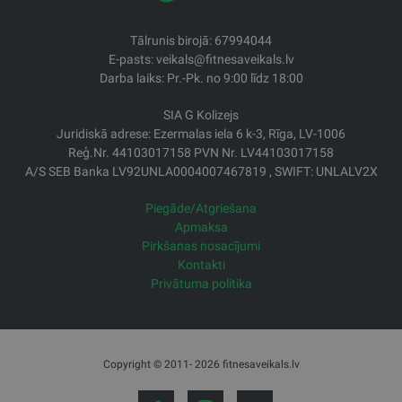
Tālrunis birojā: 67994044
E-pasts: veikals@fitnesaveikals.lv
Darba laiks: Pr.-Pk. no 9:00 līdz 18:00
SIA G Kolizejs
Juridiskā adrese: Ezermalas iela 6 k-3, Rīga, LV-1006
Reģ.Nr. 44103017158 PVN Nr. LV44103017158
A/S SEB Banka LV92UNLA0004007467819 , SWIFT: UNLALV2X
Piegāde/Atgriešana
Apmaksa
Pirkšanas nosacījumi
Kontakti
Privātuma politika
Copyright © 2011- 2026 fitnesaveikals.lv