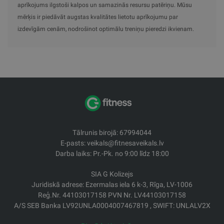
aprīkojums ilgstoši kalpos un samazinās resursu patēriņu. Mūsu
mērķis ir piedāvāt augstas kvalitātes lietotu aprīkojumu par
izdevīgām cenām, nodrošinot optimālu treniņu pieredzi ikvienam.
Tālrunis birojā: 67994044
E-pasts: veikals@fitnesaveikals.lv
Darba laiks: Pr.-Pk. no 9:00 līdz 18:00
SIA G Kolizejs
Juridiskā adrese: Ezermalas iela 6 k-3, Rīga, LV-1006
Reģ.Nr. 44103017158 PVN Nr. LV44103017158
A/S SEB Banka LV92UNLA0004007467819 , SWIFT: UNLALV2X