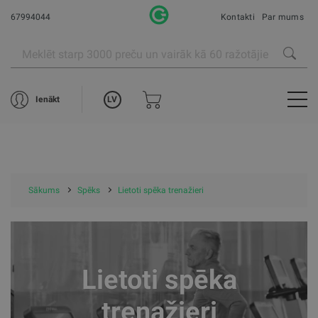
67994044
Kontakti
Par mums
LV
Ienākt
Sākums
Spēks
Lietoti spēka trenažieri
Lietoti spēka
trenažieri