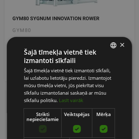
GYM80 SYGNUM INNOVATION ROWER
GYM80
×
3990.00
€
4990.00 €
Šajā tīmekļa vietnē tiek
izmantoti sīkfaili
LATVIAN
pievienot grozam
Šajā tīmekļa vietnē tiek izmantoti sīkfaili,
ENGLISH
lai uzlabotu lietotāju pieredzi. Izmantojot
RUSSIAN
mūsu tīmekļa vietni, jūs piekrītat visu
sīkfailu izmantošanai saskaņā ar mūsu
sīkfailu politiku.
Lasīt vairāk
Lietoti spēka trenažieri
Strikti
Veiktspējas
Mērķa
nepieciešamie
Mūsu piedāvājumā ir plašs kvalitatīvu lietotu spēka trenažieru klāsts
no pasaulē atpazīstamiem un uzticamiem ražotājiem, piemēram:
ATX