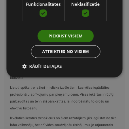
Funkcionalitātes
Neklasificētie
Life Fitness
Panatta Sport
Technogym
Šie ražotāji ir zināmi ar savu izturību, inovatīvo dizainu un ilgstošu
PIEKRIST VISIEM
veiktspēju, kas nodrošina augstu trenažieru kvalitāti pat pēc ilgas
lietošanas. Ideāli piemēroti gan mājas sporta zālēm, gan
komerciāliem sporta centriem. Šie ražotāji ir pazīstami ar saviem
ATTEIKTIES NO VISIEM
izturīgajiem materiāliem, kā arī ar to spēju nodrošināt stabilitāti un
komfortu pat intensīvākos treniņos. Turklāt lietoto trenažieru iegāde ir
RĀDĪT DETAĻAS
lieliska iespēja iegūt augstas kvalitātes aprīkojumu, nenoslogojot
budžetu.
Lietoti spēka trenažieri ir lieliska izvēle tiem, kas vēlas iegādāties
profesionālu aprīkojumu par pieejamu cenu. Visas iekārtas ir rūpīgi
pārbaudītas un tehniski pārskatītas, lai nodrošinātu to drošu un
efektīvu lietošanu.
Izvēloties lietotus trenažierus no šiem ražotājiem, jūs iegūstat ne tikai
labu veiktspēju, bet arī vides saudzējošu risinājumu, jo atjaunotais