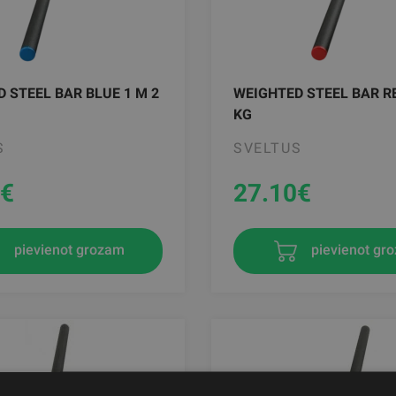
 STEEL BAR BLUE 1 M 2
WEIGHTED STEEL BAR RE
KG
S
SVELTUS
€
27.10
€
pievienot grozam
pievienot gr