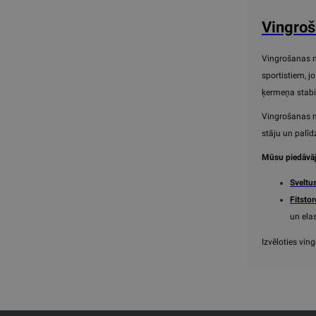
Vingroš
Vingrošanas nū
sportistiem, jo
ķermeņa stabi
Vingrošanas nū
stāju un palīd
Mūsu piedāvāju
Sveltu
Fitstor
un elas
Izvēloties vin