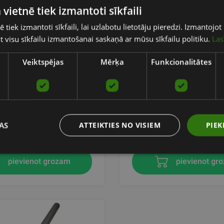
 vietnē tiek izmantoti sīkfaili
ē tiek izmantoti sīkfaili, lai uzlabotu lietotāju pieredzi. Izmantoj
tat visu sīkfailu izmantošanai saskaņā ar mūsu sīkfailu politiku.
Las
Veiktspējas
Mērķa
Funkcionalitātes
D STEEL BAR BLACK 1M
WEIGHTED STEEL BAR O
M 1.5 KG
S
SVELTUS
AS
ATTEIKTIES NO VISIEM
PIEK
€
21.90
€
pievienot grozam
pievienot gr