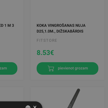
D 1 M 3
KOKA VINGROŠANAS NUJA
D25,1.0M., DIŽSKABĀRDIS
FITSTORE
8.53
€
ozam
pievienot grozam
×