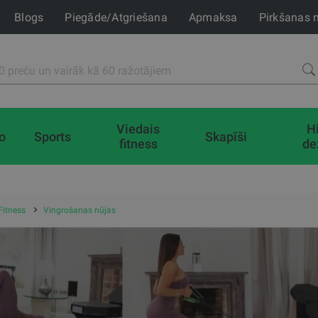
Blogs
Piegāde/Atgriešana
Apmaksa
Pirkšanas 
Viedais
H
io
Sports
Skapīši
fitness
de
Fitness
Vingrošanas nūjas