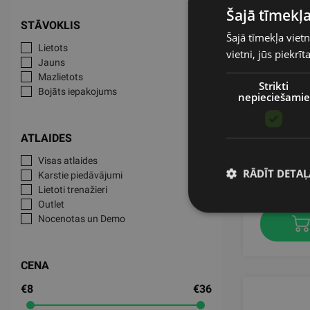
Šajā tīmekļa
STĀVOKLIS
Šajā tīmekļa vietn
Lietots
vietni, jūs piekrī
Jauns
Mazlietots
Strikti
Bojāts iepakojums
nepieciešamie
WEIGHTE
1 KG
ATLAIDES
SVELTU
Visas atlaides
RĀDĪT DETAĻ
18.88
Karstie piedāvājumi
Lietoti trenažieri
Outlet
Nocenotas un Demo
CENA
€8
€36