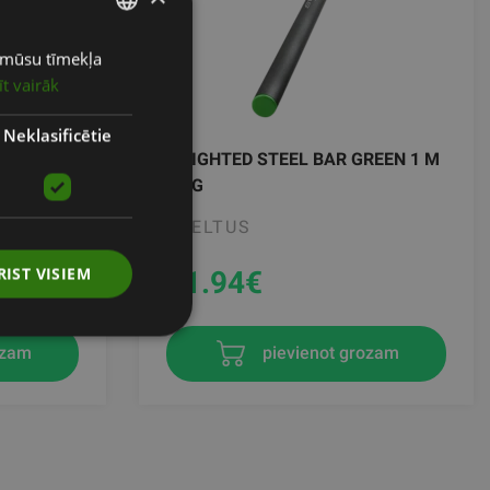
ot mūsu tīmekļa
LATVIAN
īt vairāk
ENGLISH
RUSSIAN
Neklasificētie
RANGE 1
WEIGHTED STEEL BAR GREEN 1 M
4 KG
SVELTUS
RIST VISIEM
31.94
€
ozam
pievienot grozam