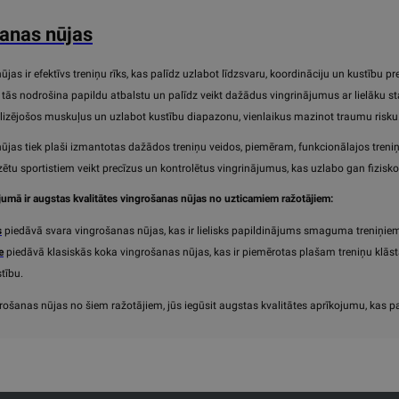
anas nūjas
jas ir efektīvs treniņu rīks, kas palīdz uzlabot līdzsvaru, koordināciju un kustību pr
 tās nodrošina papildu atbalstu un palīdz veikt dažādus vingrinājumus ar lielāku stabil
lizējošos muskuļus un uzlabot kustību diapazonu, vienlaikus mazinot traumu risku
jas tiek plaši izmantotas dažādos treniņu veidos, piemēram, funkcionālajos treniņos,
zētu sportistiem veikt precīzus un kontrolētus vingrinājumus, kas uzlabo gan fizisko
mā ir augstas kvalitātes vingrošanas nūjas no uzticamiem ražotājiem:
s
piedāvā svara vingrošanas nūjas, kas ir lielisks papildinājums smaguma treniņiem,
e
piedāvā klasiskās koka vingrošanas nūjas, kas ir piemērotas plašam treniņu klāstam,
tību.
grošanas nūjas no šiem ražotājiem, jūs iegūsit augstas kvalitātes aprīkojumu, kas pal