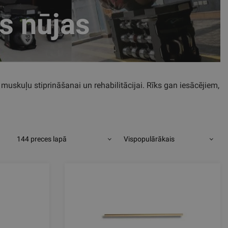
s nūjas
 muskuļu stiprināšanai un rehabilitācijai. Rīks gan iesācējiem,
144 preces lapā
Vispopulārākais