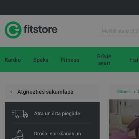
Brīvie
Kardio
Spēks
Fitness
Fiz
svari
Atgriezties sākumlapā
Sākums
Ātra un ērta piegāde
Droša iepirkšanās un