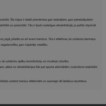
ecizitāti. Šīs nūjas ir ideāli piemērotas gan iesācējiem, gan pieredzējušiem
itāti un precizitāti. Tās ir īpaši noderīgas rehabilitācijā, jo palīdz stiprināt
.
 jogā, pilatēs un arī svara treniņos. Tās ir efektīvas, lai uzlabotu ķermeņa
 sagatavotību, gan vispārējo veselību.
 lai uzlabotu spēku, koordināciju un muskuļu izturību.
 sākot no rehabilitācijas līdz pat sporta aktivitātēm, nodrošinot stabilitāti
īdzēs uzlabot treniņu efektivitāti un sasniegt vēl labākus rezultātus.