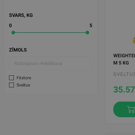
SVARS, KG
0
5
ZĪMOLS
WEIGHTE
M 5 KG
SVELTU
Fitstore
Sveltus
35.57