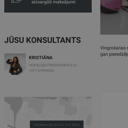
aizsargāti maksājumi
JŪSU KONSULTANTS
Vingrošanas nū
gan pieredzēj
KRISTIĀNA
VEIKALS@FITNESAVEIKALS.LV
+371 67994044