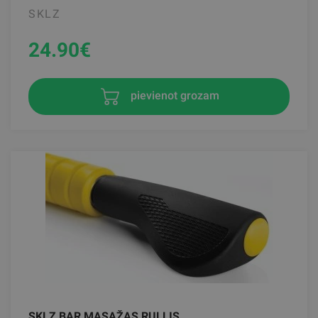
SKLZ
24.90
€
pievienot grozam
SKLZ BAR MASAŽAS RULLIS