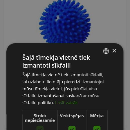
×
Šajā tīmekļa vietnē tiek
SPIKY MASSAGE BALL 10 CM MASAŽAS
izmantoti sīkfaili
LATVIAN
BUMBINA, ZILA
Šajā tīmekļa vietnē tiek izmantoti sīkfaili,
ENGLISH
TOGU
lai uzlabotu lietotāju pieredzi. Izmantojot
RUSSIAN
mūsu tīmekļa vietni, jūs piekrītat visu
6.90
€
sīkfailu izmantošanai saskaņā ar mūsu
sīkfailu politiku.
Lasīt vairāk
pievienot grozam
Strikti
Veiktspējas
Mērķa
nepieciešamie