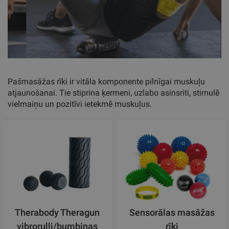
Pašmasāžas rīki ir vitāla komponente pilnīgai muskuļu
atjaunošanai. Tie stiprina ķermeni, uzlabo asinsriti, stimulē
vielmaiņu un pozitīvi ietekmē muskuļus.
Therabody Theragun
Sensorālas masāžas
vibroruļļi/bumbiņas
rīki