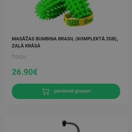
MASĀŽAS BUMBIŅA BRASIL (KOMPLEKTĀ 2GB),
ZAĻĀ KRĀSĀ
TOGU
26.90
€
pievienot grozam