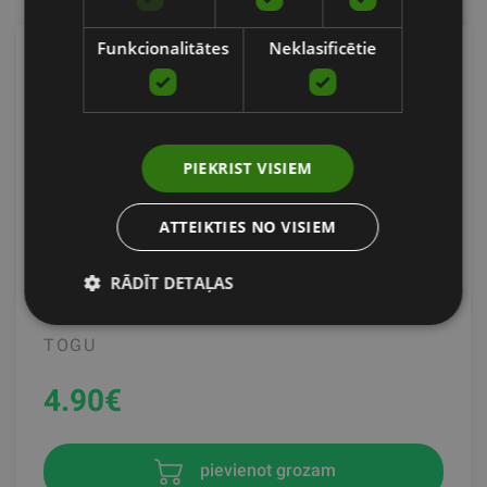
Funkcionalitātes
Neklasificētie
PIEKRIST VISIEM
ATTEIKTIES NO VISIEM
SPIKY MASSAGE BALL 8 CM MASAŽAS
RĀDĪT DETAĻAS
BUMBINA, DZELTANA
TOGU
4.90
€
pievienot grozam