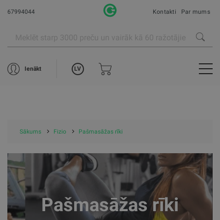
67994044
Kontakti
Par mums
LV
Ienākt
Sākums
Fizio
Pašmasāžas rīki
Pašmasāžas rīki