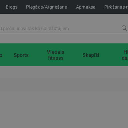
Blogs
Piegāde/Atgriešana
Apmaksa
Pirkšanas 
Viedais
H
io
Sports
Skapīši
fitness
de