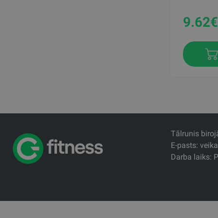
9.62
€
Tālrunis biro
E-pasts: veik
Darba laiks: P