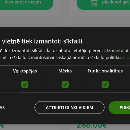
pievienot grozam
pievienot gr
 vietnē tiek izmantoti sīkfaili
ē tiek izmantoti sīkfaili, lai uzlabotu lietotāju pieredzi. Izmantoj
tat visu sīkfailu izmantošanai saskaņā ar mūsu sīkfailu politiku.
Las
Veiktspējas
Mērķa
Funkcionalitātes
XX® HEAVY DUTY
LMX.® AEROBIC MAT RA
ET 50MM
30 MATS (BLACK)
AS
ATTEIKTIES NO VISIEM
PIEK
XX
LIFEMAXX
€
268.00
€