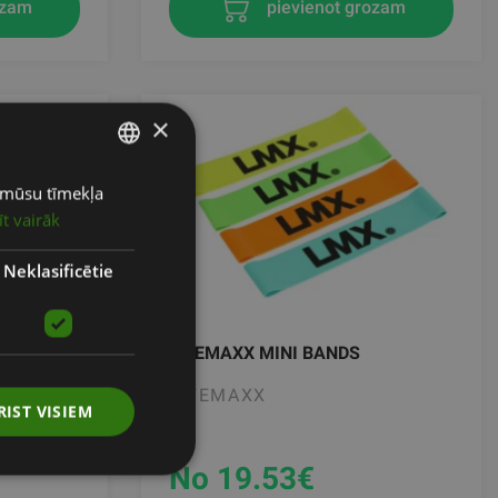
pievienot grozam
ozam
×
ot mūsu tīmekļa
LATVIAN
īt vairāk
ENGLISH
RUSSIAN
Neklasificētie
CK. FOR
LIFEMAXX MINI BANDS
LIFEMAXX
RIST VISIEM
No 19.53
€