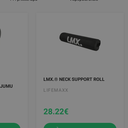
LMX.® NECK SUPPORT ROLL
ĀJUMU
LIFEMAXX
28.22
€