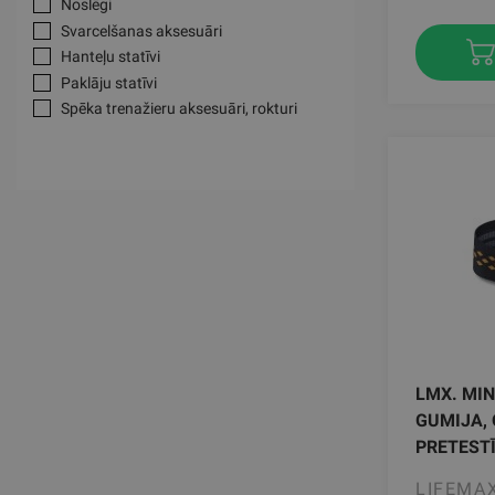
Noslēgi
Svarcelšanas aksesuāri
Hanteļu statīvi
Paklāju statīvi
Spēka trenažieru aksesuāri, rokturi
LMX. MI
GUMIJA,
PRETEST
LIFEMA