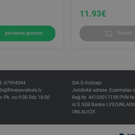
11.93
€
pievienot grozam
Pasūtīt
jā: 67994044
SIA G Kolizejs
als@fitnesaveikals.lv
Juridiskā adrese: Ezermalas ie
r.-Pk. no 9:00 līdz 18:00
Reģ.Nr. 44103017158 PVN N
A/S SEB Banka LV92UNLA00
UNLALV2X