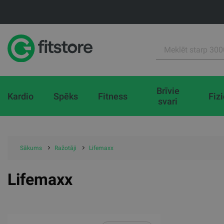
Brīvie
Kardio
Spēks
Fitness
Fiz
svari
Sākums
Ražotāji
Lifemaxx
Lifemaxx