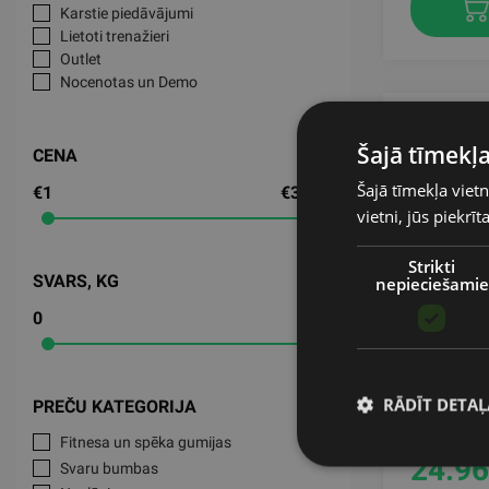
Karstie piedāvājumi
Lietoti trenažieri
Outlet
Nocenotas un Demo
Šajā tīmekļa
CENA
Šajā tīmekļa vietn
€1
€3,234
vietni, jūs piekrī
Strikti
SVARS, KG
nepieciešamie
0
150
CROSSMA
COLLARS
RĀDĪT DETAĻ
PREČU KATEGORIJA
LIFEMA
Fitnesa un spēka gumijas
24.96
Svaru bumbas