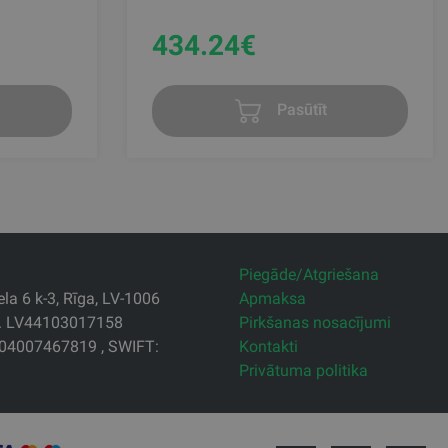
434.24
€
Pasūtīt
Piegāde/Atgriešana
la 6 k-3, Rīga, LV-1006
Apmaksa
r. LV44103017158
Pirkšanas nosacījumi
04007467819 , SWIFT:
Kontakti
Privātuma politika