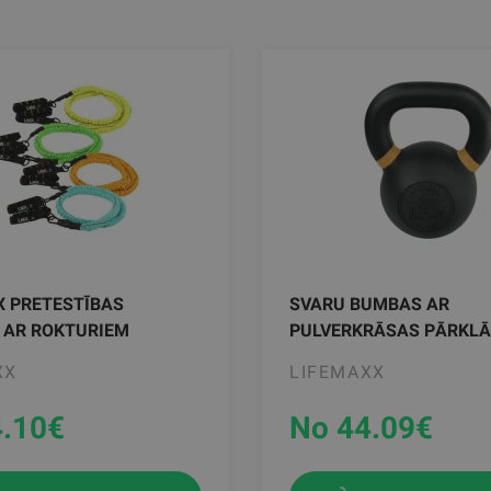
X PRETESTĪBAS
SVARU BUMBAS AR
 AR ROKTURIEM
PULVERKRĀSAS PĀRKL
XX
LIFEMAXX
.10
€
No 44.09
€