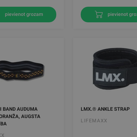
pievienot grozam
pievienot gr
NI BAND AUDUMA
LMX.® ANKLE STRAP
 ORANŽA, AUGSTA
LIFEMAXX
ĪBA
XX