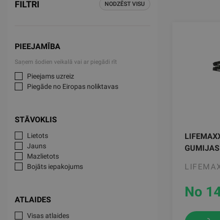
FILTRI
NODZĒST VISU
PIEEJAMĪBA
Saņem šodien veikalā vai ar piegādi rīt
Pieejams uzreiz
Piegāde no Eiropas noliktavas
STĀVOKLIS
Lietots
LIFEMAX
Jauns
GUMIJAS
Mazlietots
LIFEMA
Bojāts iepakojums
No 14
ATLAIDES
Visas atlaides