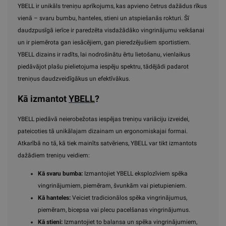
YBELL ir unikāls treniņu aprīkojums, kas apvieno četrus dažādus rīkus
vienā – svaru bumbu, hanteles, stieni un atspiešanās rokturi. Šī
daudzpusīgā ierīce ir paredzēta visdažādāko vingrinājumu veikšanai
un ir piemērota gan iesācējiem, gan pieredzējušiem sportistiem.
YBELL dizains ir radīts, lai nodrošinātu ērtu lietošanu, vienlaikus
piedāvājot plašu pielietojuma iespēju spektru, tādējādi padarot
treniņus daudzveidīgākus un efektīvākus.
Kā izmantot
YBELL
?
YBELL piedāvā neierobežotas iespējas treniņu variāciju izveidei,
pateicoties tā unikālajam dizainam un ergonomiskajai formai.
Atkarībā no tā, kā tiek mainīts satvēriens, YBELL var tikt izmantots
dažādiem treniņu veidiem:
Kā svaru bumba:
Izmantojiet YBELL eksplozīviem spēka
vingrinājumiem, piemēram, švunkām vai pietupieniem.
Kā hanteles:
Veiciet tradicionālos spēka vingrinājumus,
piemēram, bicepsa vai plecu pacelšanas vingrinājumus.
Kā stieni:
Izmantojiet to balansa un spēka vingrinājumiem,