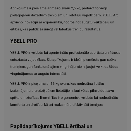
Aprīkojums ir pieejams ar mazo svaru 2,5 kg, padarot to viegli
pielāgojamu dažādiem treniņiem un lietotāju vajadzībām. YBELL Arc
apvieno inovāciju ar ergonomiku, nodrošinot augstu veiktspēju un
ērtības, kas palīdz sasniegt vēl labākus treniņu rezultātus.
YBELL PRO
YBELL PRO ir veidots, lai apmierinātu profesionālo sportistu un fitnesa
entuziastu vajadzības. Šis aprīkojums ir ideāli piemērots gan spēka
treniņiem, gan funkcionālajiem vingrinājumiem, ļaujot veikt dažādus
vingrinājumus ar augstu intensitāti.
YBELL PRO ir pieejams ar 16 kg svaru, kas nodrošina lielāku
izaicinājumu pieredzējušiem lietotājiem, kuri vēlas pilnveidot savu
spēka un izturības līmeni. Tas ir ergonomiski veidots, lai nodrošinātu
komfortu un drošību, kā arī maksimālu efektivitāti treniņos.
Papildaprīkojums YBELL ērtībai un