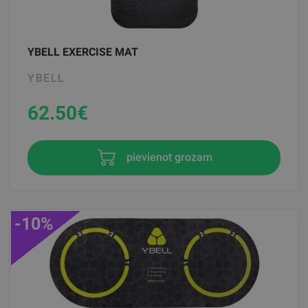
YBELL EXERCISE MAT
YBELL
62.50
€
pievienot grozam
-10%