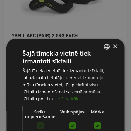
YBELL ARC (PAIR) 2.5KG EACH
×
YBELL
Šajā tīmekļa vietnē tiek
109.00
€
izmantoti sīkfaili
LATVIAN
Šajā tīmekļa vietnē tiek izmantoti sīkfaili,
ENGLISH
lai uzlabotu lietotāju pieredzi. Izmantojot
Pasūtīt
RUSSIAN
mūsu tīmekļa vietni, jūs piekrītat visu
sīkfailu izmantošanai saskaņā ar mūsu
sīkfailu politiku.
Lasīt vairāk
Strikti
Veiktspējas
Mērķa
nepieciešamie