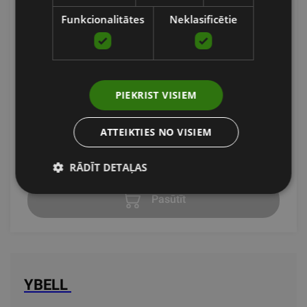
Funkcionalitātes
Neklasificētie
YBELL PRO 16KG (GAB)
PIEKRIST VISIEM
YBELL
ATTEIKTIES NO VISIEM
169.00
€
RĀDĪT DETAĻAS
Pasūtīt
YBELL