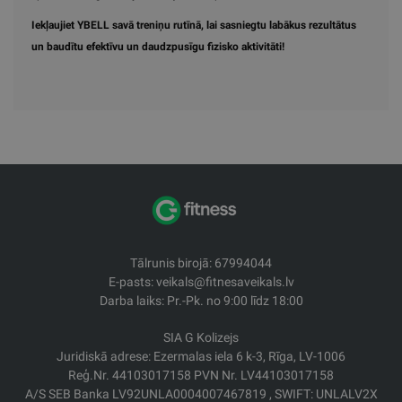
Iekļaujiet YBELL savā treniņu rutīnā, lai sasniegtu labākus rezultātus
un baudītu efektīvu un daudzpusīgu fizisko aktivitāti!
Tālrunis birojā: 67994044
E-pasts: veikals@fitnesaveikals.lv
Darba laiks: Pr.-Pk. no 9:00 līdz 18:00
SIA G Kolizejs
Juridiskā adrese: Ezermalas iela 6 k-3, Rīga, LV-1006
Reģ.Nr. 44103017158 PVN Nr. LV44103017158
A/S SEB Banka LV92UNLA0004007467819 , SWIFT: UNLALV2X