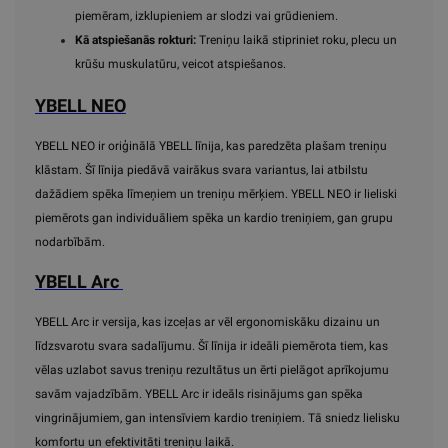
piemēram, izklupieniem ar slodzi vai grūdieniem.
Kā atspiešanās rokturi:
Treniņu laikā stipriniet roku, plecu un
krūšu muskulatūru, veicot atspiešanos.
YBELL NEO
YBELL NEO ir oriģinālā YBELL līnija, kas paredzēta plašam treniņu
klāstam. Šī līnija piedāvā vairākus svara variantus, lai atbilstu
dažādiem spēka līmeņiem un treniņu mērķiem. YBELL NEO ir lieliski
piemērots gan individuāliem spēka un kardio treniņiem, gan grupu
nodarbībām.
YBELL Arc
YBELL Arc ir versija, kas izceļas ar vēl ergonomiskāku dizainu un
līdzsvarotu svara sadalījumu. Šī līnija ir ideāli piemērota tiem, kas
vēlas uzlabot savus treniņu rezultātus un ērti pielāgot aprīkojumu
savām vajadzībām. YBELL Arc ir ideāls risinājums gan spēka
vingrinājumiem, gan intensīviem kardio treniņiem. Tā sniedz lielisku
komfortu un efektivitāti treniņu laikā.