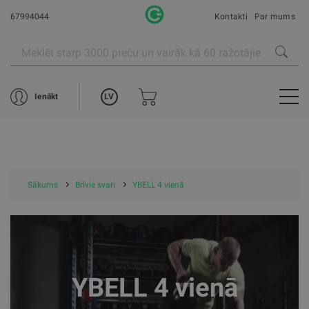
67994044
Kontakti
Par mums
LV
Ienākt
Sākums
Brīvie svari
YBELL 4 vienā
YBELL 4 vienā