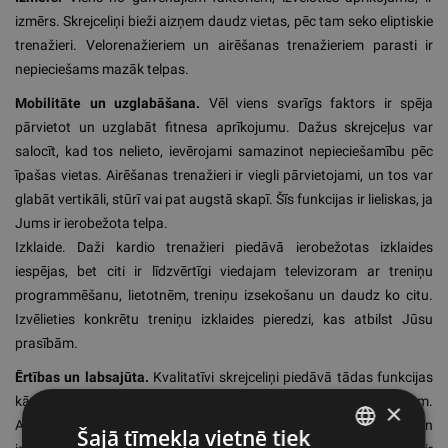
izmērs. Skrejceliņi bieži aizņem daudz vietas, pēc tam seko eliptiskie
trenažieri. Velorenažieriem un airēšanas trenažieriem parasti ir
nepieciešams mazāk telpas.
Mobilitāte un uzglabāšana.
Vēl viens svarīgs faktors ir spēja
pārvietot un uzglabāt fitnesa aprīkojumu. Dažus skrejceļus var
salocīt, kad tos nelieto, ievērojami samazinot nepieciešamību pēc
īpašas vietas. Airēšanas trenažieri ir viegli pārvietojami, un tos var
glabāt vertikāli, stūrī vai pat augstā skapī. Šīs funkcijas ir lieliskas, ja
Jums ir ierobežota telpa.
Izklaide. Daži kardio trenažieri piedāvā ierobežotas izklaides
iespējas, bet citi ir līdzvērtīgi viedajam televizoram ar treniņu
programmēšanu, lietotnēm, treniņu izsekošanu un daudz ko citu.
Izvēlieties konkrētu treniņu izklaides pieredzi, kas atbilst Jūsu
prasībām.
Ērtības un labsajūta.
Kvalitatīvi skrejceliņi piedāvā tādas funkcijas
kā triecienu absorbēšana, lai mazinātu ietekmi uz locītavām.
×
Automātiskā apstāšanās, sānu platformas uzkāpšanai un
Šajā tīmekļa vietnē tiek