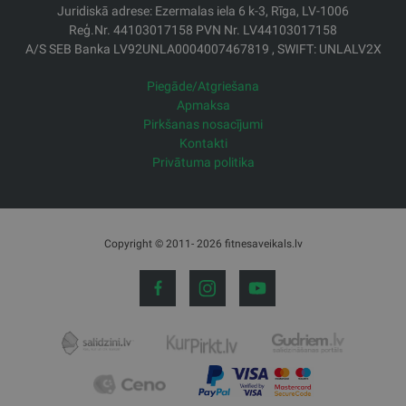
Juridiskā adrese: Ezermalas iela 6 k-3, Rīga, LV-1006
Reģ.Nr. 44103017158 PVN Nr. LV44103017158
A/S SEB Banka LV92UNLA0004007467819 , SWIFT: UNLALV2X
Piegāde/Atgriešana
Apmaksa
Pirkšanas nosacījumi
Kontakti
Privātuma politika
Copyright © 2011- 2026 fitnesaveikals.lv