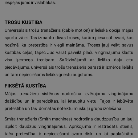
iespējas jums ir vislabākās.
TROŠU KUSTĪBA
Universālais trošu trenažieris (cable motion) ir lieliska opcija mājas
sporta zālei. Tas izmanto divas troses, kurām piesaistīti svari, kas
nozīmē, ka pretestība ir viegli maināma. Troses ļauj veikt savus
kustības ceļus, tāpēc Jūs varat paveikt plašu vingrinājumu klāstu
visa ķermeņa treniņam. Salīdzinājumā ar lielāko daļu citu
piedāvājumu, universālais trošu trenažieris parasti ir izmēros lielāks
un tam nepieciešams lielāks griestu augstums.
FIKSĒTĀ KUSTĪBA
Mājas trenažieru sistēmas nodrošina ievērojamu vingrinājumu
dažādību un ir paredzētas, lai ietaupītu vietu. Tajos ir iebūvēta
pretestība un tās domātas noteiktu muskuļu grupu izolēšanai.
Smita trenažieris (Smith machines) nodrošina daudzpusību un ļauj
izpildīt daudzus vingrinājumus. Aprīkojumā ir iestrādāts stienis,
taču pretestībai ir nepieciešami svara diski un lai paplašinātu