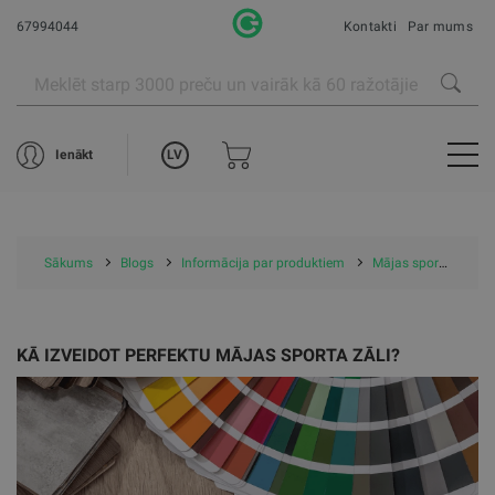
67994044
Kontakti
Par mums
LV
Ienākt
Sākums
Blogs
Informācija par produktiem
Mājas sporta zāles iekārtošana
KĀ IZVEIDOT PERFEKTU MĀJAS SPORTA ZĀLI?