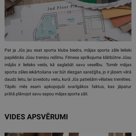
Pat ja Jūs jau esat sporta kluba biedrs, mājas sporta zāle lieliski
papildinās Jūsu treniņu režīmu. Fitnesa aprīkojuma klātbūtne Jūsu
mājās ir lielisks veids, kā saglabāt savu veselību. Tomēr mājas
sporta zāles iekārtošana var būt diezgan sarežģīta, jo ir jāņem vērā
daudz lietu, lai izveidotu vietu, kurā Jūs patiešām vēlaties trenēties.
Tāpēc mēs esam apkopojuši svarīgākos faktus, kas jāpatur
prātā plānojot savu sapņu mājas sporta zāli.
VIDES APSVĒRUMI