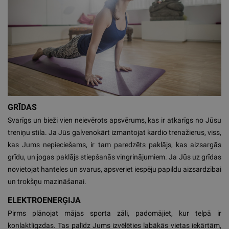
GRĪDAS
Svarīgs un bieži vien neievērots apsvērums, kas ir atkarīgs no Jūsu
treniņu stila. Ja Jūs galvenokārt izmantojat kardio trenažierus, viss,
kas Jums nepieciešams, ir tam paredzēts paklājs, kas aizsargās
grīdu, un jogas paklājs stiepšanās vingrinājumiem. Ja Jūs uz grīdas
novietojat hanteles un svarus, apsveriet iespēju papildu aizsardzībai
un trokšņu mazināšanai.
ELEKTROENERĢIJA
Pirms plānojat mājas sporta zāli, padomājiet, kur telpā ir
konlaktligzdas. Tas palīdz Jums izvēlēties labākās vietas iekārtām,