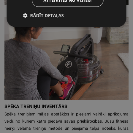
ATTEIKTIES NO VISIEM
RĀDĪT DETAĻAS
SPĒKA TRENIŅU INVENTĀRS
Spēka treniņiem mājas apstākļos ir pieejami vairāki aprīkojuma
veidi, no kuriem katrs piedāvā savas priekšrocības. Jūsu fitnesa
mērķi, vēlamā treniņu metode un pieejamā telpa noteiks, kuras