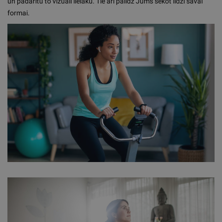
un padarītu to vizuāli lielāku. Tie arī palīdz Jums sekot līdzi savai
formai.