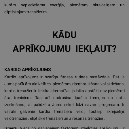
kurām nepieciešama enerģija, piemēram, skrejceļiņam un
eliptiskajam trenažierim.
KĀDU
APRĪKOJUMU IEKĻAUT?
KARDIO APRĪKOJUMS
Kardio aprīkojums ir svarīga fitnesa rutīnas sastāvdaļa. Pat ja
Jums patīk āra aktivitātes, piemēram, riteņbraukšana vai skriešana,
kardio trenažieri ir lieliska alternatīva, ja laika apstākļi nav piemēroti
āra treniņiem. Tas arī nodrošina īpašus treniņus un datu
izsekošanu, lai palīdzētu Jums sekot līdzi savam progresam. Ir
vairāki galvenie kardio trenažieru veidi, tostarp skrejceliņi,
velotrenažieri, eliptiskie trenažieri un airēšanas trenažieri.
Izmērs.
Viens no galvenajiem faktoriem, izvēloties aprīkojumu, ir