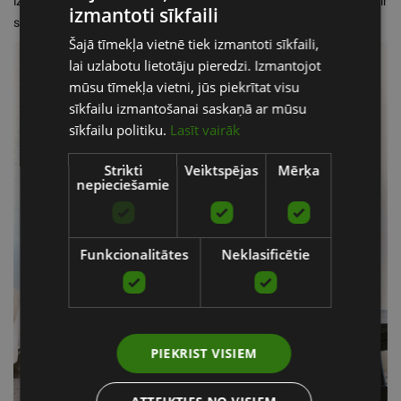
izkāpšanai, roku sliedes un trokšņa slāpēšanas funkcijas ir
izmantoti sīkfaili
LATVIAN
svarīgas, ja ar aprīkojumu nodarbojas vairāki lietotāji.
Šajā tīmekļa vietnē tiek izmantoti sīkfaili,
ENGLISH
lai uzlabotu lietotāju pieredzi. Izmantojot
RUSSIAN
mūsu tīmekļa vietni, jūs piekrītat visu
sīkfailu izmantošanai saskaņā ar mūsu
sīkfailu politiku.
Lasīt vairāk
Strikti
Veiktspējas
Mērķa
nepieciešamie
Funkcionalitātes
Neklasificētie
PIEKRIST VISIEM