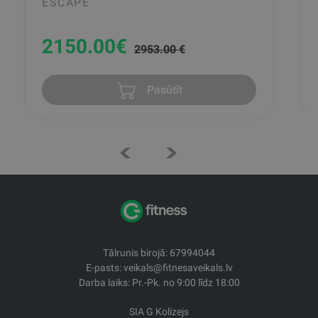
ESCAPE
2150.00
€
2953.00 €
Pasūtīt
Tālrunis birojā: 67994044
E-pasts: veikals@fitnesaveikals.lv
Darba laiks: Pr.-Pk. no 9:00 līdz 18:00
SIA G Kolizejs