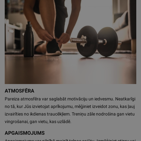
ATMOSFĒRA
Pareiza atmosfēra var saglabāt motivāciju un iedvesmu. Neatkarīgi
no tā, kur Jūs izvietojat aprīkojumu, mēģiniet izveidot zonu, kas ļauj
izvairīties no ikdienas traucēkļiem. Treniņu zāle nodrošina gan vietu
vingrošanai, gan vietu, kas uzlādē.
APGAISMOJUMS