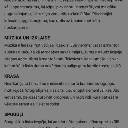
Apgaismojums var pilnībā mainīt telpas sajūtu. Izmēģiniet stipru vai
vāju apgaismojumu, lai telpai pievienotu intensitāti, vai maigāku
apgaismojumu, lai treniņa zona būtu relaksētāka. Pievienojiet
krāsainu apgaismojumu, kas radīs uz treniņu motivētu
noskaņojumu.
MŪZIKA UN IZKLAIDE
Mūzika ir lielisks motivācijas līdzeklis. Jūs vienmēr varat izmantot
austiņas, taču, tā kā atrodaties savās mājās, Jums ir daudz iespēju
skaņas aparutūras izmantošanai. Televizors, kas Jums jau ir, var
kalpot kā lielisks domu novēršanas palīgs garo kardio treniņu laikā.
KRĀSA
Neatkarīgi no tā, vai tas ir iecienītas sporta komandas logotips,
motivējoša fotogrāfija vai kas cits, pievienojot elementus, kas Jūs
iedvesmo, palīdzēs turpināt progresu un radīt vidi, kurā patiešām
vēlaties atrasties. Esiet radošs!
SPOGUĻI
Spoguļi ir lieliska iespēja, lai pastiprinātu gaismu Jūsu sporta zālē