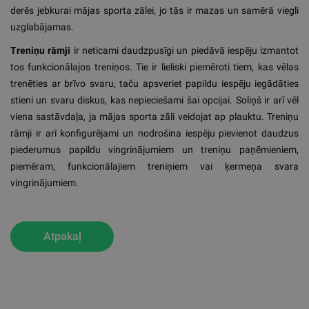
derēs jebkurai mājas sporta zālei, jo tās ir mazas un samērā viegli
uzglabājamas.
Treniņu rāmji
ir neticami daudzpusīgi un piedāvā iespēju izmantot
tos funkcionālajos treniņos. Tie ir lieliski piemēroti tiem, kas vēlas
trenēties ar brīvo svaru, taču apsveriet papildu iespēju iegādāties
stieni un svaru diskus, kas nepieciešami šai opcijai. Soliņš ir arī vēl
viena sastāvdaļa, ja mājas sporta zāli veidojat ap plauktu. Treniņu
rāmji ir arī konfigurējami un nodrošina iespēju pievienot daudzus
piederumus papildu vingrinājumiem un treniņu paņēmieniem,
piemēram, funkcionālajiem treniņiem vai ķermeņa svara
vingrinājumiem.
Atpakaļ