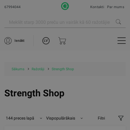
67994044
Kontakti
Par mums
LV
Ienākt
Sākums
Ražotāji
Strength Shop
Strength Shop
144 preces lapā
Vispopulārākais
Filtri