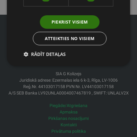
PIEKRIST VISIEM
ATTEIKTIES NO VISIEM
Tālrunis birojā: 67994044
RĀDĪT DETAĻAS
E-pasts: veikals@fitnesaveikals.lv
Darba laiks: Pr.-Pk. no 9:00 līdz 18:00
SIA G Kolizejs
Juridiskā adrese: Ezermalas iela 6 k-3, Rīga, LV-1006
Reģ.Nr. 44103017158 PVN Nr. LV44103017158
A/S SEB Banka LV92UNLA0004007467819 , SWIFT: UNLALV2X
Piegāde/Atgriešana
Apmaksa
Pirkšanas nosacījumi
Kontakti
Privātuma politika