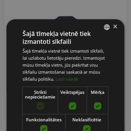
×
Šajā tīmekļa vietnē tiek
izmantoti sīkfaili
LATVIAN
Šajā tīmekļa vietnē tiek izmantoti sīkfaili,
ENGLISH
lai uzlabotu lietotāju pieredzi. Izmantojot
RUSSIAN
NYLON DIPPING BELT WITH CHAIN
mūsu tīmekļa vietni, jūs piekrītat visu
sīkfailu izmantošanai saskaņā ar mūsu
STRENGTH SHOP
sīkfailu politiku.
Lasīt vairāk
29.54
€
Strikti
Veiktspējas
Mērķa
nepieciešamie
Pasūtīt
Funkcionalitātes
Neklasificētie