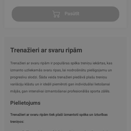
Pasūtīt
Trenažieri ar svaru ripām
Trenažieri ar svaru ripām ir populāras spēka treniņu iekārtas, kas
izmanto uzliekamās svaru ripas, lai nodrošinātu pielāgojamu un
progresīvu slodzi. Šāda veida trenažieri piedāvā plašu treniņu
variāciju klāstu un ir ideāli piemēroti gan individuālai lietošanai
mājās, gan intensīvai izmantošanai profesionālās sporta zālēs.
Pielietojums
Trenažieri ar svaru ripām tiek plaši izmantoti spēka un izturības
treniņos: