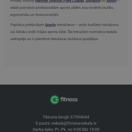
modeļi, tostarp
Hammer Strength Plate Loaded
,
Signature
un
Axiom
–
ideāli piemēroti profesionālām sporta zālēm, kas novērtē izturību,
ergonomiku un funkcionalitāti.
Papildus piedāvājam
Gravity
trenažierus – izcilu budžeta risinājumu
vai lielisku izvēli mājas sporta zālei. Šie trenažieri nodrošina stabilu
veiktspēju un ir piemēroti lietošanai dažādos apstākļos.
Tālrunis birojā: 67994044
E-pasts: veikals@fitnesaveikals.lv
Darba laiks: Pr.-Pk. no 9:00 līdz 18:00