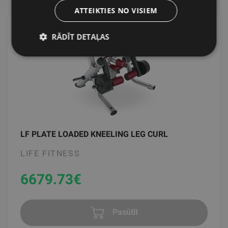
ATTEIKTIES NO VISIEM
RĀDĪT DETAĻAS
LF PLATE LOADED KNEELING LEG CURL
LIFE FITNESS
6679.73
€
Pasūtīt