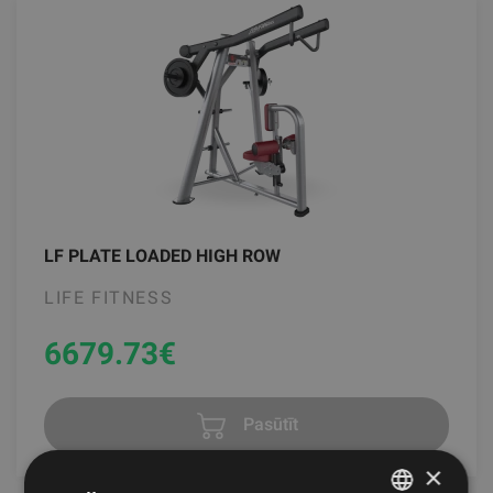
LF PLATE LOADED HIGH ROW
LIFE FITNESS
6679.73
€
Pasūtīt
×