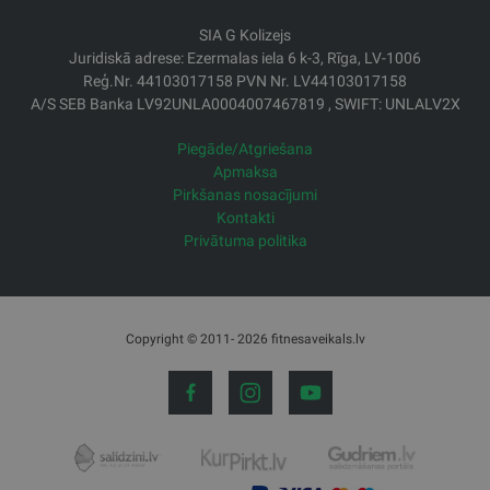
SIA G Kolizejs
Juridiskā adrese: Ezermalas iela 6 k-3, Rīga, LV-1006
Reģ.Nr. 44103017158 PVN Nr. LV44103017158
A/S SEB Banka LV92UNLA0004007467819 , SWIFT: UNLALV2X
Piegāde/Atgriešana
Apmaksa
Pirkšanas nosacījumi
Kontakti
Privātuma politika
Copyright © 2011- 2026 fitnesaveikals.lv