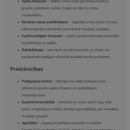
Spēka treniņiem
– efektīvi trenē visas galvenās muskuļu
grupas, piemēram, krūšu, muguras, kāju un plecu
muskulatūru.
Muskuļu masas palielināšanai
– regulējot svara slodzi, tie ļauj
veikt progresīvu pārslodzi, kas veicina muskuļu augšanu.
Funkcionālajiem treniņiem
– palīdz uzlabot ķermeņa stabilitāti,
koordināciju un spēku.
Rehabilitācijai
– piemēroti arī pēc traumām, jo slodzi var
pakāpeniski pielāgot atbilstoši atveseļošanās procesam.
Priekšrocības
Pielāgojama slodze
– lietotājs var viegli pielāgot svaru
atbilstoši savam spēka līmenim un konkrētajam
vingrinājumam.
Daudzfunkcionalitāte
– trenažieri ar svaru ripām ļauj veikt
plašu vingrinājumu klāstu, trenējot gan lielākās, gan mazākās
muskuļu grupas.
Ilgmūžība
– augstas kvalitātes materiāli un stabila
konstrukcija nodrošina ilgstošu lietošanu pat pie intensīvas