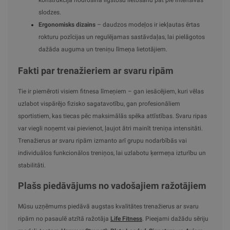
slodzes.
Ergonomisks dizains
– daudzos modeļos ir iekļautas ērtas
rokturu pozīcijas un regulējamas sastāvdaļas, lai pielāgotos
dažāda auguma un treniņu līmeņa lietotājiem.
Fakti par trenažieriem ar svaru ripām
Tie ir piemēroti visiem fitnesa līmeņiem – gan iesācējiem, kuri vēlas
uzlabot vispārējo fizisko sagatavotību, gan profesionāliem
sportistiem, kas tiecas pēc maksimālās spēka attīstības. Svaru ripas
var viegli noņemt vai pievienot, ļaujot ātri mainīt treniņa intensitāti.
Trenažierus ar svaru ripām izmanto arī grupu nodarbībās vai
individuālos funkcionālos treniņos, lai uzlabotu ķermeņa izturību un
stabilitāti.
Plašs piedāvājums no vadošajiem ražotājiem
Mūsu uzņēmums piedāvā augstas kvalitātes trenažierus ar svaru
ripām no pasaulē atzītā ražotāja
Life Fitness
. Pieejami dažādu sēriju