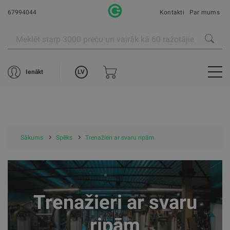
67994044
Kontakti
Par mums
LV
Ienākt
Sākums
Spēks
Trenažieri ar svaru ripām
Trenažieri ar svaru
ripām