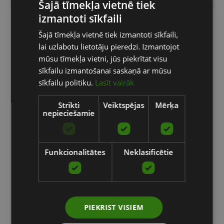
Šajā tīmekļa vietnē tiek
izmantoti sīkfaili
LATVIAN
Šajā tīmekļa vietnē tiek izmantoti sīkfaili,
ENGLISH
lai uzlabotu lietotāju pieredzi. Izmantojot
RUSSIAN
mūsu tīmekļa vietni, jūs piekrītat visu
sīkfailu izmantošanai saskaņā ar mūsu
sīkfailu politiku.
Lasīt vairāk
Strikti
Veiktspējas
Mērķa
nepieciešamie
LF PLATE LOADED INCLINE PRESS
LIFE FITNESS
Funkcionalitātes
Neklasificētie
6679.73
€
Pasūtīt
PIEKRIST VISIEM