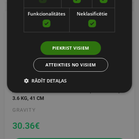
Funkcionalitātes
Neklasificētie
PIEKRIST VISIEM
ATTEIKTIES NO VISIEM
RĀDĪT DETAĻAS
GRAVITY R MULTI EXERCISE ROW BAR CABLE
ATTACHMENT WITH RUBBER GRIP, REVOLVING,
3.6 KG, 41 CM
GRAVITY
30.36
€