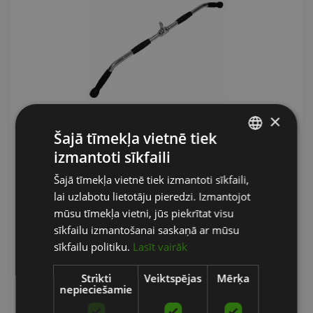
×
Šajā tīmekļa vietnē tiek
GRAVITY R SHORT SOLID LAT PULLDOWN
izmantoti sīkfaili
ATTACHMENT BAR WITH RUBBER COVERS, 90
LATVIAN
CM, 4 KG
Šajā tīmekļa vietnē tiek izmantoti sīkfaili,
ENGLISH
lai uzlabotu lietotāju pieredzi. Izmantojot
GRAVITY
RUSSIAN
mūsu tīmekļa vietni, jūs piekrītat visu
sīkfailu izmantošanai saskaņā ar mūsu
30.63
€
sīkfailu politiku.
Lasīt vairāk
Strikti
Veiktspējas
Mērķa
pievienot grozam
nepieciešamie