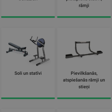
rāmji
Soli un statīvi
Pievilkšanās,
atspiešanās rāmji un
stieņi