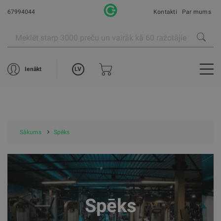
67994044
Kontakti
Par mums
LV
Ienākt
Sākums
Spēks
Spēks