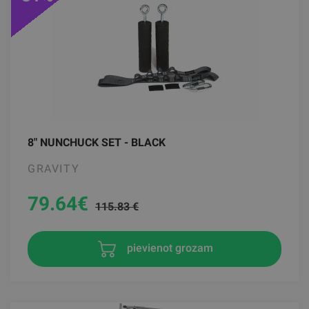
8" NUNCHUCK SET - BLACK
GRAVITY
79.64
€
115.83 €
pievienot grozam