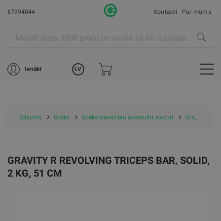
67994044
Kontakti
Par mums
LV
Ienākt
Sākums
Spēks
Spēka trenažieru aksesuāri, rokturi
Gravity R Revolving Triceps bar, solid, 2 kg, 51 cm
GRAVITY R REVOLVING TRICEPS BAR, SOLID,
2 KG, 51 CM