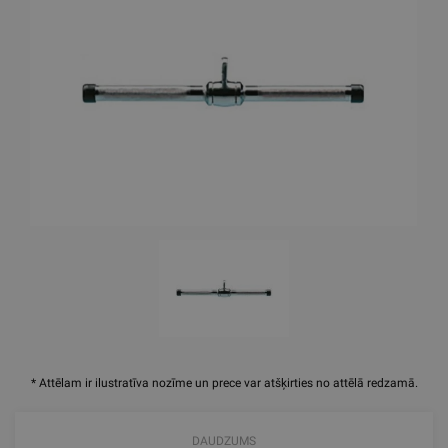
* Attēlam ir ilustratīva nozīme un prece var atšķirties no attēlā redzamā.
DAUDZUMS