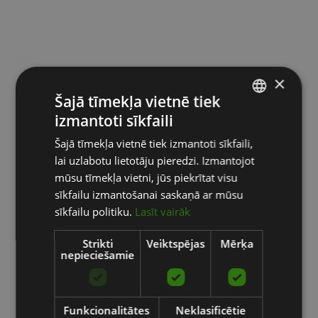
×
Šajā tīmekļa vietnē tiek
izmantoti sīkfaili
LATVIAN
Šajā tīmekļa vietnē tiek izmantoti sīkfaili,
ENGLISH
lai uzlabotu lietotāju pieredzi. Izmantojot
RUSSIAN
mūsu tīmekļa vietni, jūs piekrītat visu
sīkfailu izmantošanai saskaņā ar mūsu
sīkfailu politiku.
Lasīt vairāk
Strikti
Veiktspējas
Mērķa
nepieciešamie
Funkcionalitātes
Neklasificētie