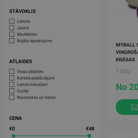
STĀVOKLIS
Lietots
Jauns
Mazlietots
Bojāts iepakojums
MYBALL 
VINGROŠ
KRĀSAS
ATLAIDES
TOGU
Visas atlaides
Karstie piedāvājumi
No 20
Lietoti trenažieri
Outlet
Nocenotas un Demo
CENA
€0
€48