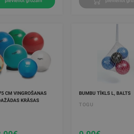
pievienot grozam
pievienot gr
75 CM VINGROŠANAS
BUMBU TĪKLS L, BALTS
DAŽĀDAS KRĀSAS
TOGU