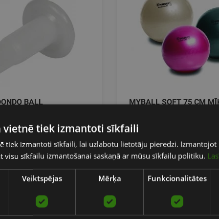
DONDO BALL
MYBALL SOFT 75 CM MĪ
VINGROŠANAS BUMBA,
KRĀSAS
 vietnē tiek izmantoti sīkfaili
ē tiek izmantoti sīkfaili, lai uzlabotu lietotāju pieredzi. Izmantoj
TOGU
tat visu sīkfailu izmantošanai saskaņā ar mūsu sīkfailu politiku.
Las
No 22.90
€
Veiktspējas
Mērķa
Funkcionalitātes
pievienot grozam
pievienot gr