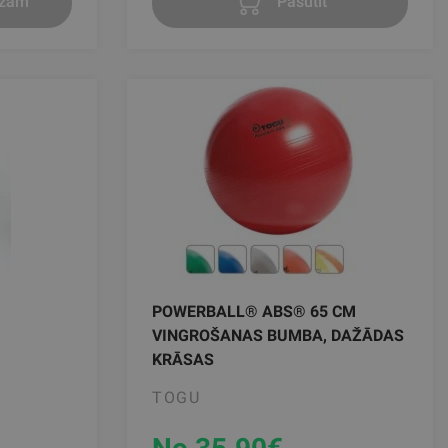
ozam
Pasūtīt
POWERBALL® ABS® 65 CM
VINGROŠANAS BUMBA, DAŽĀDAS
KRĀSAS
TOGU