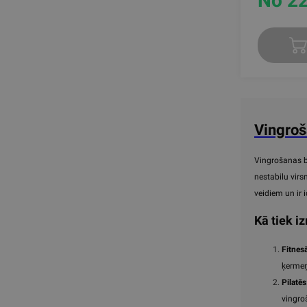
No 22
Vingro
Vingrošanas bu
nestabilu virs
veidiem un ir 
Kā tiek 
Fitnes
ķermeņ
Pilatēs
vingro