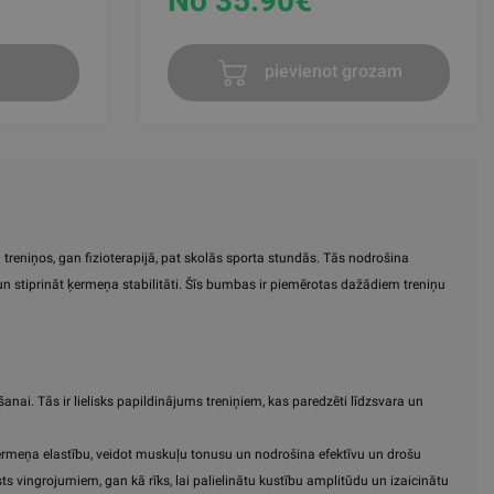
No 35.90
€
pievienot grozam
treniņos, gan fizioterapijā, pat skolās sporta stundās. Tās nodrošina
 un stiprināt ķermeņa stabilitāti. Šīs bumbas ir piemērotas dažādiem treniņu
nai. Tās ir lielisks papildinājums treniņiem, kas paredzēti līdzsvara un
ķermeņa elastību, veidot muskuļu tonusu un nodrošina efektīvu un drošu
s vingrojumiem, gan kā rīks, lai palielinātu kustību amplitūdu un izaicinātu