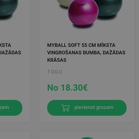
KSTA
MYBALL SOFT 55 CM MĪKSTA
 DAŽĀDAS
VINGROŠANAS BUMBA, DAŽĀDAS
KRĀSAS
TOGU
No 18.30
€
ozam
pievienot grozam