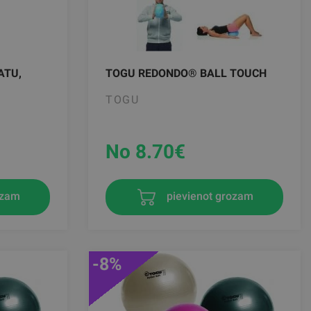
ATU,
TOGU REDONDO® BALL TOUCH
TOGU
No 8.70
€
ozam
pievienot grozam
-8%