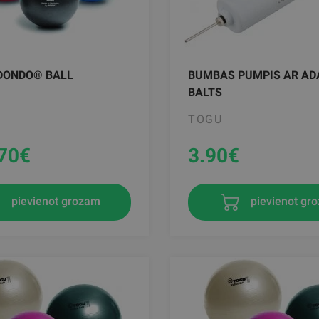
DONDO® BALL
BUMBAS PUMPIS AR AD
BALTS
TOGU
70
€
3.90
€
pievienot gr
pievienot grozam