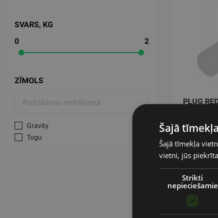
SVARS, KG
0
2
ZĪMOLS
PLUG RE
TOGU
Šajā tīmekļa
Gravity
Togu
Šajā tīmekļa vietn
vietni, jūs piekrī
0.59
€
Strikti
nepieciešamie