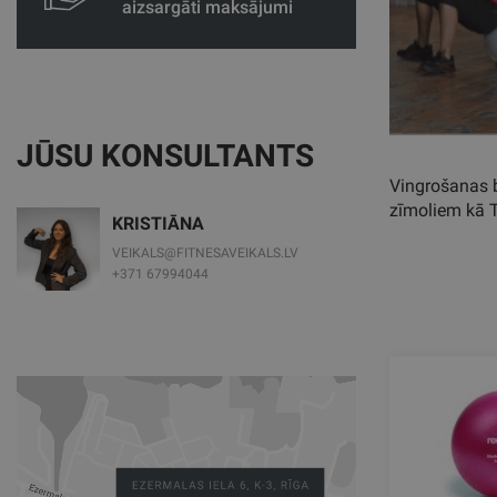
aizsargāti maksājumi
JŪSU KONSULTANTS
Vingrošanas b
zīmoliem kā 
KRISTIĀNA
VEIKALS@FITNESAVEIKALS.LV
+371 67994044