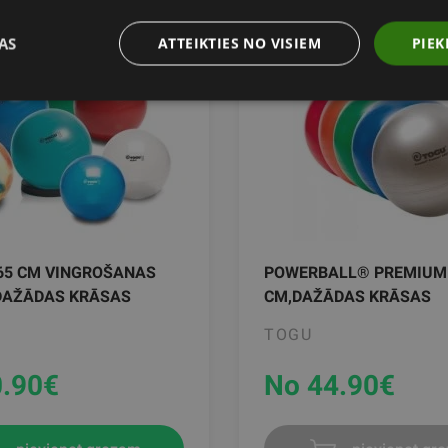
AS
ATTEIKTIES NO VISIEM
PIEK
65 CM VINGROŠANAS
POWERBALL® PREMIUM
DAŽĀDAS KRĀSAS
CM,DAŽĀDAS KRĀSAS
TOGU
.90
€
No 44.90
€