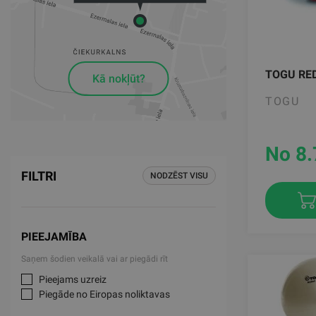
TOGU RE
Kā nokļūt?
TOGU
No 8.
FILTRI
NODZĒST VISU
PIEEJAMĪBA
Saņem šodien veikalā vai ar piegādi rīt
Pieejams uzreiz
Piegāde no Eiropas noliktavas