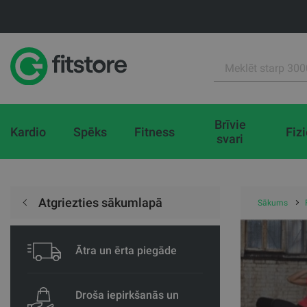
Brīvie
Kardio
Spēks
Fitness
Fiz
svari
Atgriezties sākumlapā
Sākums
Ātra un ērta piegāde
Droša iepirkšanās un