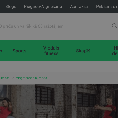
Blogs
Piegāde/Atgriešana
Apmaksa
Pirkšanas 
Viedais
H
io
Sports
Skapīši
fitness
de
Fitness
Vingrošanas bumbas