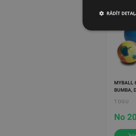
RĀDĪT DETAĻ
MYBALL 
BUMBA, 
TOGU
No 20