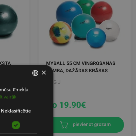
KSTA
MYBALL 55 CM VINGROŠANAS
×
 DAŽĀDAS
BUMBA, DAŽĀDAS KRĀSAS
TOGU
ot mūsu tīmekļa
LATVIAN
īt vairāk
ENGLISH
No 19.90
€
RUSSIAN
Neklasificētie
ozam
pievienot grozam