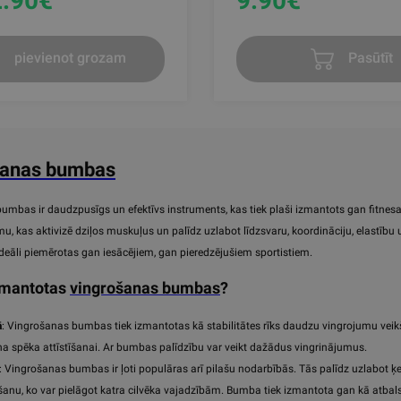
.90
€
9.90
€
pievienot grozam
Pasūtīt
šanas bumbas
mbas ir daudzpusīgs un efektīvs instruments, kas tiek plaši izmantots gan fitnesa 
mu, kas aktivizē dziļos muskuļus un palīdz uzlabot līdzsvaru, koordināciju, elastību
ideāli piemērotas gan iesācējiem, gan pieredzējušiem sportistiem.
izmantotas
vingrošanas bumbas
?
ā
: Vingrošanas bumbas tiek izmantotas kā stabilitātes rīks daudzu vingrojumu veikša
a spēka attīstīšanai. Ar bumbas palīdzību var veikt dažādus vingrinājumus.
: Vingrošanas bumbas ir ļoti populāras arī pilašu nodarbībās. Tās palīdz uzlabot 
šanu, ko var pielāgot katra cilvēka vajadzībām. Bumba tiek izmantota gan kā atbalst