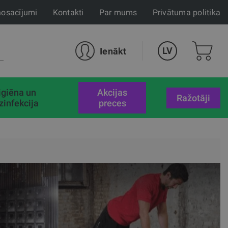
nosacījumi
Kontakti
Par mums
Privātuma politika
LV
Ienākt
igiēna un
akcijas
Ražotāji
zinfekcija
preces