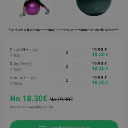
* Attēlam ir ilustratīva nozīme un prece var atšķirties no attēlā redzamā.
19.90 €
Pearl-White
(14)
18.30 €
418551
19.90 €
Ruby-Red
(2)
18.30 €
418552
19.90 €
Anthracite
(11)
18.30 €
418555
No 18.30€
No 19.90€
Preces cena norādīta ar PVN
pievienot grozam