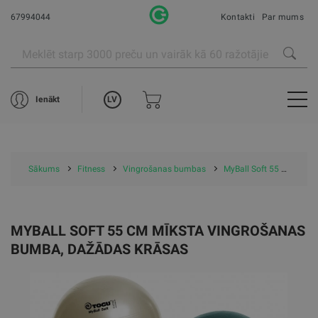
67994044
Kontakti
Par mums
LV
Ienākt
Sākums
Fitness
Vingrošanas bumbas
MyBall Soft 55 cm mīksta vingrošanas bumba, dažādas krāsas
MYBALL SOFT 55 CM MĪKSTA VINGROŠANAS
BUMBA, DAŽĀDAS KRĀSAS