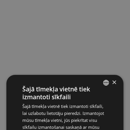
×
Šajā tīmekļa vietnē tiek
izmantoti sīkfaili
LATVIAN
Šajā tīmekļa vietnē tiek izmantoti sīkfaili,
ENGLISH
lai uzlabotu lietotāju pieredzi. Izmantojot
RUSSIAN
mūsu tīmekļa vietni, jūs piekrītat visu
sīkfailu izmantošanai saskaņā ar mūsu