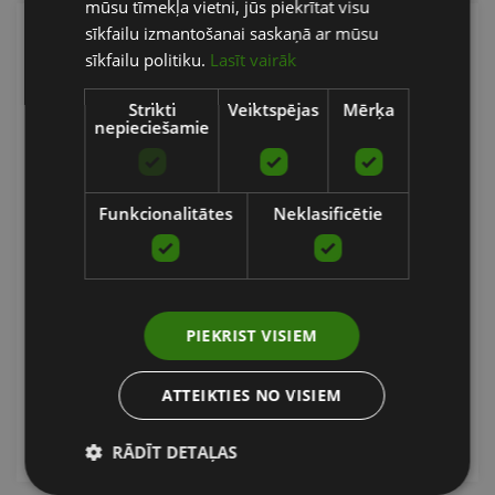
mūsu tīmekļa vietni, jūs piekrītat visu
sīkfailu izmantošanai saskaņā ar mūsu
sīkfailu politiku.
Lasīt vairāk
Strikti
Veiktspējas
Mērķa
nepieciešamie
Funkcionalitātes
Neklasificētie
WOODEN PLYO BOX
ELEMENT FITNESS
PIEKRIST VISIEM
231.41
€
ATTEIKTIES NO VISIEM
Pasūtīt
RĀDĪT DETAĻAS