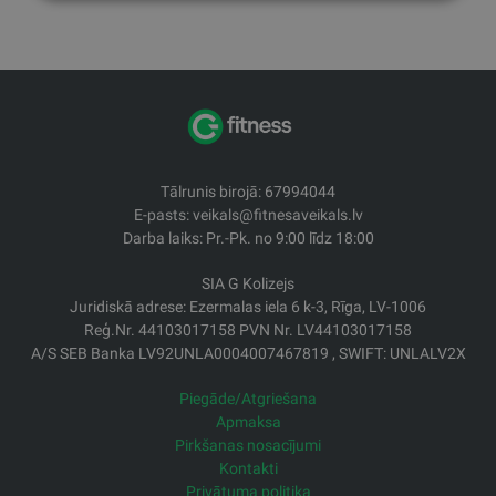
Tālrunis birojā: 67994044
E-pasts: veikals@fitnesaveikals.lv
Darba laiks: Pr.-Pk. no 9:00 līdz 18:00
SIA G Kolizejs
Juridiskā adrese: Ezermalas iela 6 k-3, Rīga, LV-1006
Reģ.Nr. 44103017158 PVN Nr. LV44103017158
A/S SEB Banka LV92UNLA0004007467819 , SWIFT: UNLALV2X
Piegāde/Atgriešana
Apmaksa
Pirkšanas nosacījumi
Kontakti
Privātuma politika