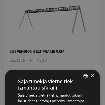
SUSPENSION BELT FRAME 9,0M
ELEMENT FITNESS
4290.66
€
×
Šajā tīmekļa vietnē tiek
izmantoti sīkfaili
pievienot grozam
LATVIAN
Šajā tīmekļa vietnē tiek izmantoti sīkfaili,
ENGLISH
lai uzlabotu lietotāju pieredzi. Izmantojot
RUSSIAN