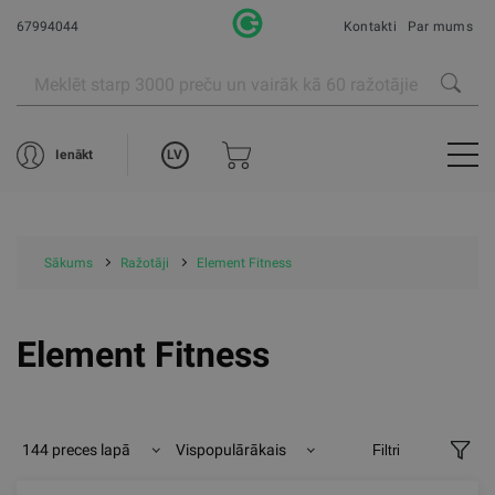
67994044
Kontakti
Par mums
LV
Ienākt
Sākums
Ražotāji
Element Fitness
Element Fitness
144 preces lapā
Vispopulārākais
Filtri