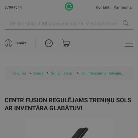
67994044
Kontakti
Par mums
LV
Ienākt
Sākums
Spēks
Soli un statīvi
Soli treniņam ar brīvajiem svariem
CENTR FUSION REGULĒJAMS TRENIŅU SOLS
AR INVENTĀRA GLABĀTUVI