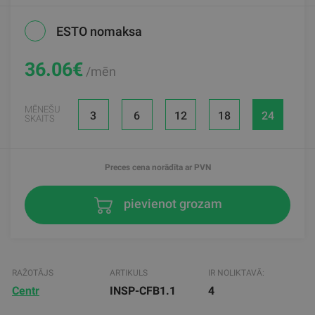
ESTO nomaksa
36.06
€
/mēn
MĒNEŠU
3
6
12
18
24
SKAITS
Preces cena norādīta ar PVN
pievienot grozam
RAŽOTĀJS
ARTIKULS
IR NOLIKTAVĀ:
Centr
INSP-CFB1.1
4