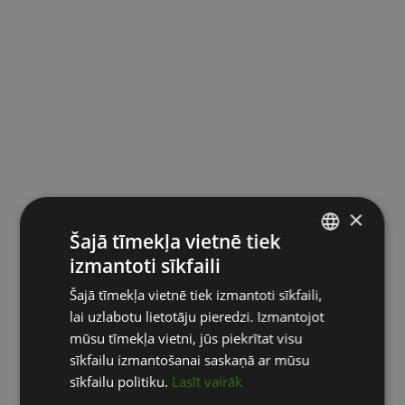
×
Šajā tīmekļa vietnē tiek
izmantoti sīkfaili
LATVIAN
Šajā tīmekļa vietnē tiek izmantoti sīkfaili,
ENGLISH
lai uzlabotu lietotāju pieredzi. Izmantojot
RUSSIAN
mūsu tīmekļa vietni, jūs piekrītat visu
sīkfailu izmantošanai saskaņā ar mūsu
sīkfailu politiku.
Lasīt vairāk