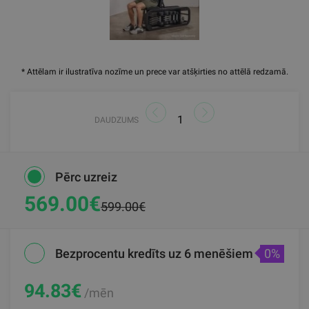
* Attēlam ir ilustratīva nozīme un prece var atšķirties no attēlā redzamā.
DAUDZUMS
Pērc uzreiz
569.00€
599.00€
Bezprocentu kredīts uz 6 menēšiem
0%
94.83
€
/mēn