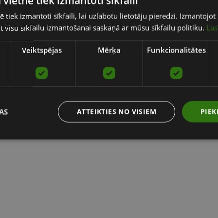
 vietnē tiek izmantoti sīkfaili
ē tiek izmantoti sīkfaili, lai uzlabotu lietotāju pieredzi. Izmantoj
tat visu sīkfailu izmantošanai saskaņā ar mūsu sīkfailu politiku.
Las
Veiktspējas
Mērķa
Funkcionalitātes
AS
ATTEIKTIES NO VISIEM
PIEK