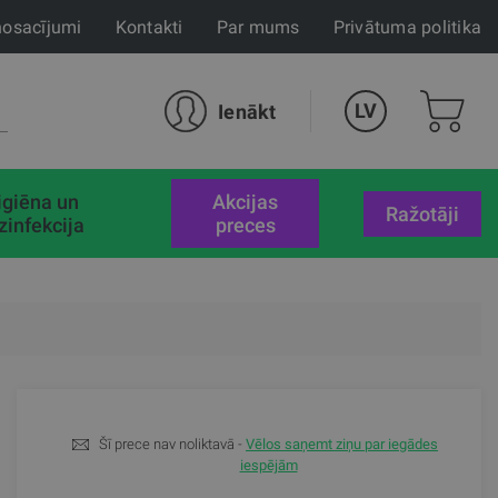
nosacījumi
Kontakti
Par mums
Privātuma politika
LV
Ienākt
igiēna un
akcijas
Ražotāji
zinfekcija
preces
Šī prece nav noliktavā -
Vēlos saņemt ziņu par iegādes
iespējām