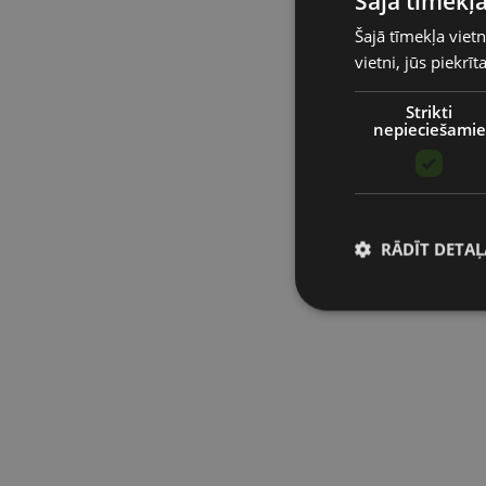
Šajā tīmekļa
Šajā tīmekļa vietn
vietni, jūs piekrī
Strikti
nepieciešamie
RĀDĪT DETAĻ