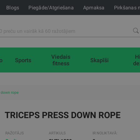
Blogs
Piegāde/Atgriešana
Apmaksa
Pirkšanas 
Viedais
H
io
Sports
Skapīši
fitness
de
s down rope
TRICEPS PRESS DOWN ROPE
RAŽOTĀJS
ARTIKULS
IR NOLIKTAVĀ: