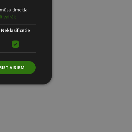
ot mūsu tīmekļa
LATVIAN
īt vairāk
ENGLISH
RUSSIAN
Neklasificētie
RIST VISIEM