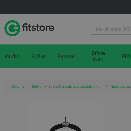
Brīvie
Kardio
Spēks
Fitness
Fiz
svari
Sākums
Spēks
Spēka trenažieru aksesuāri, rokturi
Triceps pres