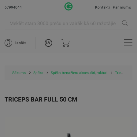
67994044
Kontakti
Par mums
LV
Ienākt
Sākums
Spēks
Spēka trenažieru aksesuāri, rokturi
Triceps bar full 50 cm
TRICEPS BAR FULL 50 CM