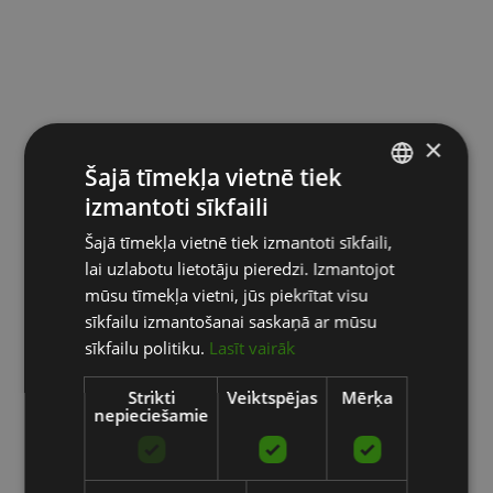
×
Šajā tīmekļa vietnē tiek
izmantoti sīkfaili
LATVIAN
Šajā tīmekļa vietnē tiek izmantoti sīkfaili,
ENGLISH
lai uzlabotu lietotāju pieredzi. Izmantojot
RUSSIAN
mūsu tīmekļa vietni, jūs piekrītat visu
sīkfailu izmantošanai saskaņā ar mūsu
sīkfailu politiku.
Lasīt vairāk
Strikti
Veiktspējas
Mērķa
nepieciešamie