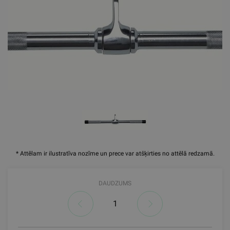
* Attēlam ir ilustratīva nozīme un prece var atšķirties no attēlā redzamā.
DAUDZUMS