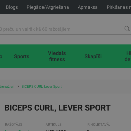
Blogs
Piegāde/Atgriešana
Apmaksa
Pirkšanas 
Viedais
H
io
Sports
Skapīši
fitness
de
trenažieri
BICEPS CURL, Lever Sport
BICEPS CURL, LEVER SPORT
RAŽOTĀJS
ARTIKULS
IR NOLIKTAVĀ: