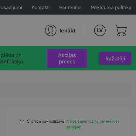
nosacījumi
Kontakti
Par mums
Privātuma politika
LV
Ienākt
igiēna un
akcijas
Ražotāji
zinfekcija
preces
Šī prece nav noliktavā -
Vēlos saņemt ziņu par iegādes
iespējām