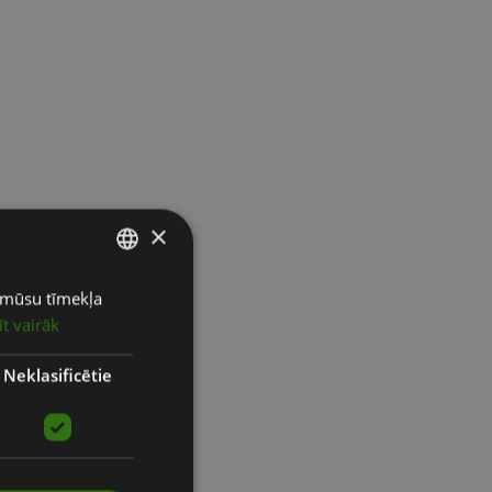
×
ot mūsu tīmekļa
LATVIAN
īt vairāk
ENGLISH
RUSSIAN
Neklasificētie