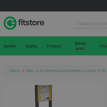
Brīvie
Kardio
Spēks
Fitness
Fiz
svari
Sākums
Spēks
Āra trenažieri, sporta kompleksi un laukumi
Āra 