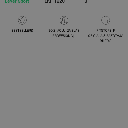
Lever Sport
LKF-1220
0
BESTSELLERS
ŠO ZĪMOLU IZVĒLAS
FITSTORE IR
PROFESIONĀĻI
OFICIĀLAIS RAŽOTĀJA
DĪLERIS