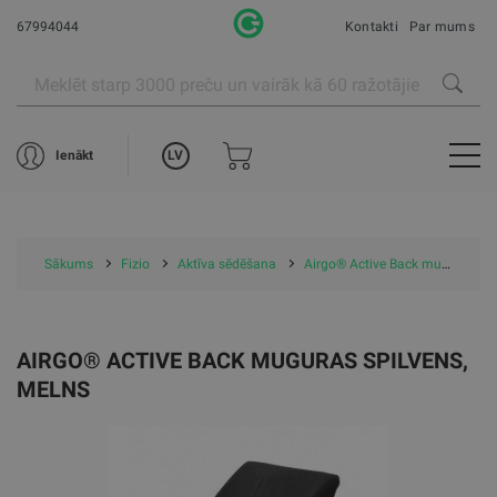
67994044
Kontakti
Par mums
LV
Ienākt
Sākums
Fizio
Aktīva sēdēšana
Airgo® Active Back muguras spilvens, melns
AIRGO® ACTIVE BACK MUGURAS SPILVENS,
MELNS