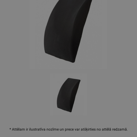
* Attēlam ir ilustratīva nozīme un prece var atšķirties no attēlā redzamā.