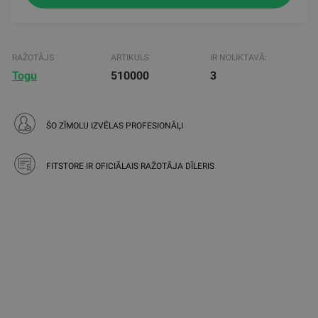
RAŽOTĀJS
ARTIKULS
IR NOLIKTAVĀ:
Togu
510000
3
ŠO ZĪMOLU IZVĒLAS PROFESIONĀĻI
FITSTORE IR OFICIĀLAIS RAŽOTĀJA DĪLERIS