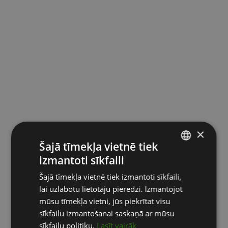
×
Šajā tīmekļa vietnē tiek
izmantoti sīkfaili
LATVIAN
Šajā tīmekļa vietnē tiek izmantoti sīkfaili,
ENGLISH
lai uzlabotu lietotāju pieredzi. Izmantojot
RUSSIAN
mūsu tīmekļa vietni, jūs piekrītat visu
sīkfailu izmantošanai saskaņā ar mūsu
sīkfailu politiku.
Lasīt vairāk