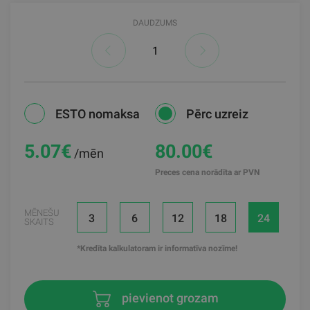
DAUDZUMS
ESTO nomaksa
Pērc uzreiz
5.07
€
80.00€
/mēn
Preces cena norādīta ar PVN
MĒNEŠU
3
6
12
18
24
SKAITS
*Kredīta kalkulatoram ir informatīva nozīme!
pievienot grozam