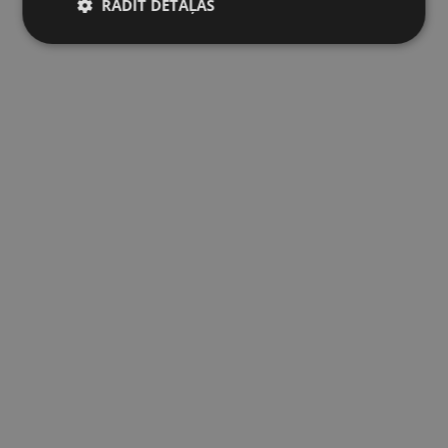
RĀDĪT DETAĻAS