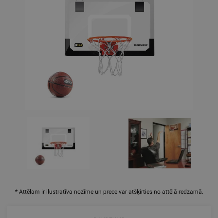
* Attēlam ir ilustratīva nozīme un prece var atšķirties no attēlā redzamā.