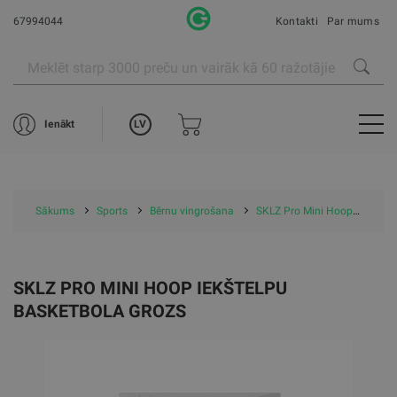
67994044
Kontakti
Par mums
LV
Ienākt
Sākums
Sports
Bērnu vingrošana
SKLZ Pro Mini Hoop Iekštelpu basketbola grozs
SKLZ PRO MINI HOOP IEKŠTELPU
BASKETBOLA GROZS