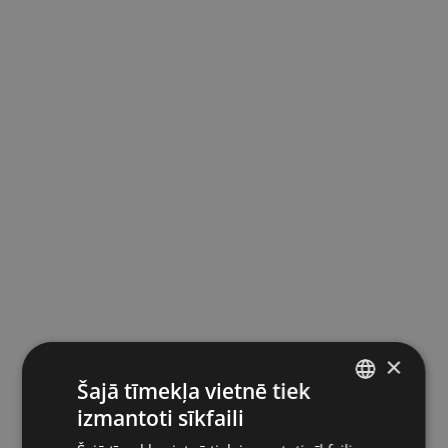
×
Šajā tīmekļa vietnē tiek
izmantoti sīkfaili
LATVIAN