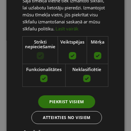
Šajā tīmekļa vietnē tiek izmantoti sīkfaili,
ENGLISH
lai uzlabotu lietotāju pieredzi. Izmantojot
RUSSIAN
mūsu tīmekļa vietni, jūs piekrītat visu
sīkfailu izmantošanai saskaņā ar mūsu
sīkfailu politiku.
Lasīt vairāk
Strikti
Veiktspējas
Mērķa
nepieciešamie
Funkcionalitātes
Neklasificētie
PIEKRIST VISIEM
ATTEIKTIES NO VISIEM