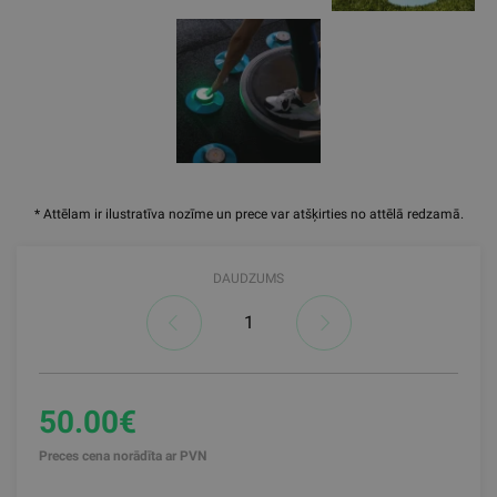
* Attēlam ir ilustratīva nozīme un prece var atšķirties no attēlā redzamā.
DAUDZUMS
50.00€
Preces cena norādīta ar PVN