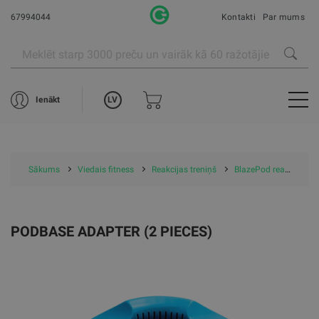
67994044
Kontakti
Par mums
LV
Ienākt
Sākums
Viedais fitness
Reakcijas treniņš
BlazePod reakcijas treniņš
PODBASE ADAPTER (2 PIECES)