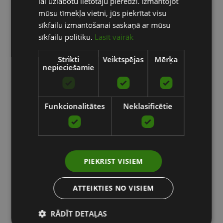
lai uzlabotu lietotāju pieredzi. Izmantojot
RUSSIAN
mūsu tīmekļa vietni, jūs piekrītat visu
sīkfailu izmantošanai saskaņā ar mūsu
sīkfailu politiku.
Lasīt vairāk
Strikti
Veiktspējas
Mērķa
nepieciešamie
Funkcionalitātes
Neklasificētie
PIEKRIST VISIEM
ATTEIKTIES NO VISIEM
RĀDĪT DETAĻAS