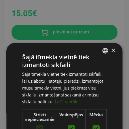
15.05
€
pievienot grozam
×
Šajā tīmekļa vietnē tiek
izmantoti sīkfaili
LATVIAN
Šajā tīmekļa vietnē tiek izmantoti sīkfaili,
ENGLISH
lai uzlabotu lietotāju pieredzi. Izmantojot
RUSSIAN
mūsu tīmekļa vietni, jūs piekrītat visu
sīkfailu izmantošanai saskaņā ar mūsu
sīkfailu politiku.
Lasīt vairāk
Strikti
Veiktspējas
Mērķa
nepieciešamie
FLEXVIT MINI AUDUMA GUMIJA "CORE"