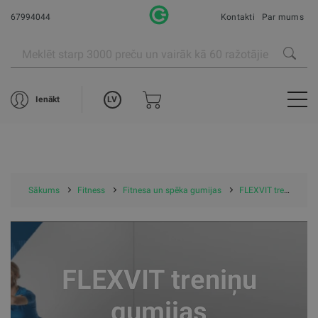
67994044
Kontakti
Par mums
LV
Ienākt
Sākums
Fitness
Fitnesa un spēka gumijas
FLEXVIT treniņu gumijas
FLEXVIT treniņu
gumijas