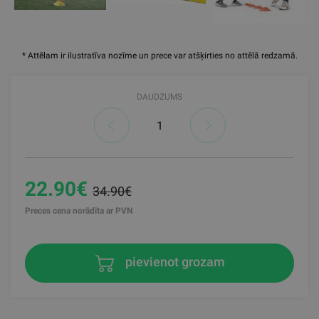
* Attēlam ir ilustratīva nozīme un prece var atšķirties no attēlā redzamā.
DAUDZUMS
22.90€
34.90€
Preces cena norādīta ar PVN
pievienot grozam