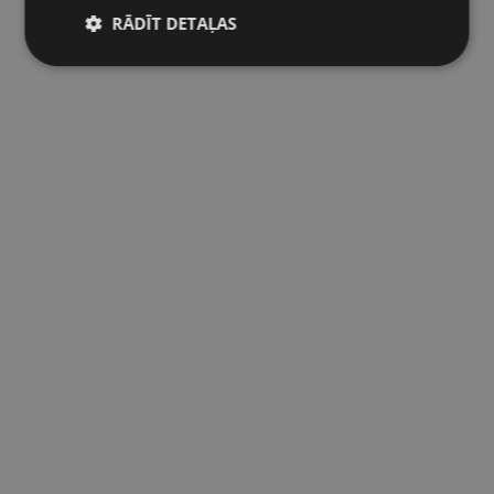
RĀDĪT DETAĻAS