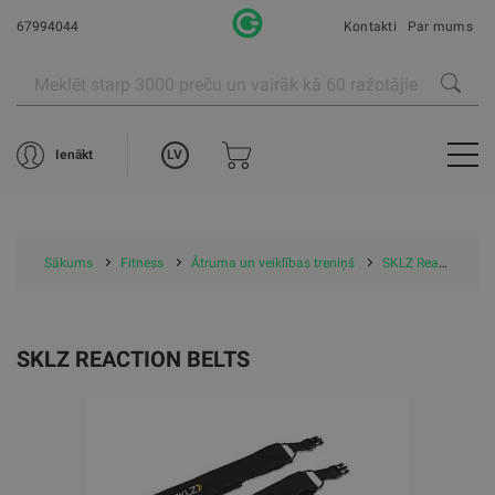
67994044
Kontakti
Par mums
LV
Ienākt
Sākums
Fitness
Ātruma un veiklības treniņš
SKLZ Reaction Belts
SKLZ REACTION BELTS