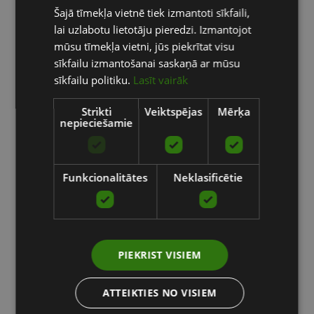
Šajā tīmekļa vietnē tiek izmantoti sīkfaili,
ENGLISH
lai uzlabotu lietotāju pieredzi. Izmantojot
RUSSIAN
mūsu tīmekļa vietni, jūs piekrītat visu
sīkfailu izmantošanai saskaņā ar mūsu
sīkfailu politiku.
Lasīt vairāk
Strikti
Veiktspējas
Mērķa
nepieciešamie
Funkcionalitātes
Neklasificētie
PIEKRIST VISIEM
ATTEIKTIES NO VISIEM