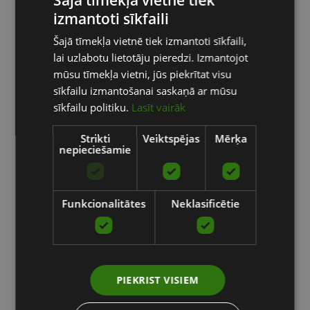
Šajā tīmekļa vietnē tiek
izmantoti sīkfaili
LATVIAN
Šajā tīmekļa vietnē tiek izmantoti sīkfaili,
ENGLISH
lai uzlabotu lietotāju pieredzi. Izmantojot
RUSSIAN
mūsu tīmekļa vietni, jūs piekrītat visu
sīkfailu izmantošanai saskaņā ar mūsu
sīkfailu politiku.
Lasīt vairāk
Strikti
Veiktspējas
Mērķa
nepieciešamie
Funkcionalitātes
Neklasificētie
PIEKRIST VISIEM