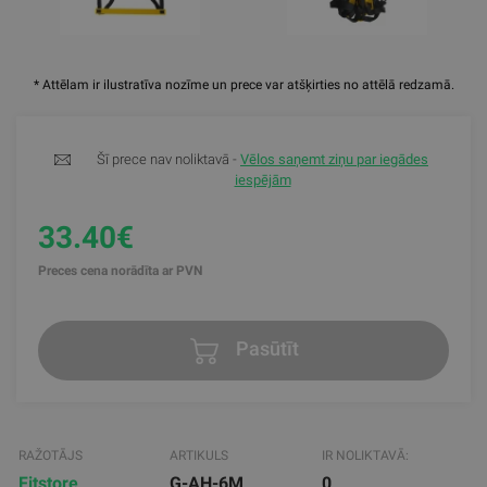
* Attēlam ir ilustratīva nozīme un prece var atšķirties no attēlā redzamā.
Šī prece nav noliktavā -
Vēlos saņemt ziņu par iegādes
iespējām
33.40€
Preces cena norādīta ar PVN
Pasūtīt
RAŽOTĀJS
ARTIKULS
IR NOLIKTAVĀ:
Fitstore
G-AH-6M
0