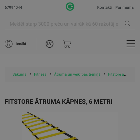
67994044
Kontakti
Par mums
LV
Ienākt
Sākums
Fitness
Ātruma un veiklības treniņš
Fitstore ātruma kāpnes, 6 metri
FITSTORE ĀTRUMA KĀPNES, 6 METRI