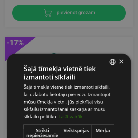
pievienot grozam
-17%
×
Šajā tīmekļa vietnē tiek
izmantoti sīkfaili
LATVIAN
Šajā tīmekļa vietnē tiek izmantoti sīkfaili,
ENGLISH
lai uzlabotu lietotāju pieredzi. Izmantojot
RUSSIAN
mūsu tīmekļa vietni, jūs piekrītat visu
AIREX® ATLAS VINGROŠANAS PAKLĀJS
sīkfailu izmantošanai saskaņā ar mūsu
sīkfailu politiku.
Lasīt vairāk
AIREX
Strikti
Veiktspējas
Mērķa
No 261.07
€
nepieciešamie