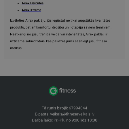
Airex Hercules
Airex Xtrema
Izvēloties Airex paklāju, jūs iegūstat ne tikai augstākās kvalitātes
produktu, bet arī komfortu, drošību un ilgtspēju saviem treniņiem.
Neatkarīgi no jūsu treniņa veida vai intensitātes, Airex paklāji ir
uzticams sabiedrotais, kas palīdzēs jums sasniegt jūsu fitnesa
mērķus.
Tālrunis birojā: 67994044
E-pasts: veikals@fitnesaveikals.lv
Darba laiks: Pr.-Pk. no 9:00 līdz 18:00