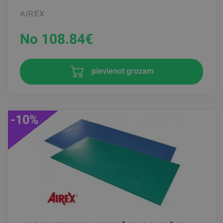
AIREX
No 108.84
€
pievienot grozam
-10%