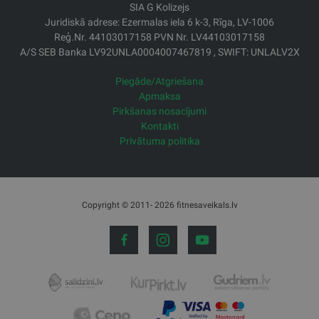
SIA G Kolizejs
Juridiskā adrese: Ezermalas iela 6 k-3, Rīga, LV-1006
Reģ.Nr. 44103017158 PVN Nr. LV44103017158
A/S SEB Banka LV92UNLA0004007467819 , SWIFT: UNLALV2X
Piegāde/Atgriešana
Apmaksa
Pirkšanas nosacījumi
Kontakti
Privātuma politika
Copyright © 2011- 2026 fitnesaveikals.lv