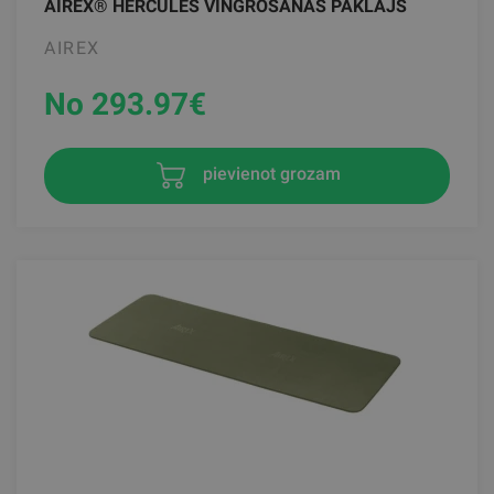
AIREX® HERCULES VINGROŠANAS PAKLĀJS
AIREX
No 293.97
€
pievienot grozam