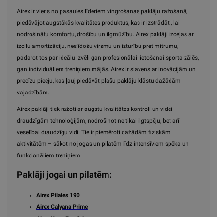
Airex ir viens no pasaules līderiem vingrošanas paklāju ražošanā,
piedāvājot augstākās kvalitātes produktus, kas ir izstrādāti, lai
nodrošinātu komfortu, drošību un ilgmūžību. Airex paklāji izceļas ar
izcilu amortizāciju, neslīdošu virsmu un izturību pret mitrumu,
padarot tos par ideālu izvēli gan profesionālai lietošanai sporta zālēs,
gan individuāliem treniņiem mājās. Airex ir slavens ar inovācijām un
precīzu pieeju, kas ļauj piedāvāt plašu paklāju klāstu dažādām
vajadzībām.
Airex paklāji tiek ražoti ar augstu kvalitātes kontroli un videi
draudzīgām tehnoloģijām, nodrošinot ne tikai ilgtspēju, bet arī
veselībai draudzīgu vidi. Tie ir piemēroti dažādām fiziskām
aktivitātēm – sākot no jogas un pilatēm līdz intensīviem spēka un
funkcionāliem treniņiem.
Paklāji jogai un pilatēm:
Airex Pilates 190
Airex Calyana Prime