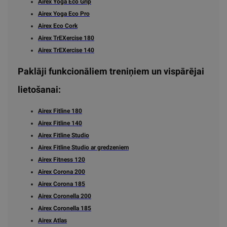
Airex Yoga Eco Grip
Airex Yoga Eco Pro
Airex Eco Cork
Airex TrEXercise 180
Airex TrEXercise 140
Paklāji funkcionāliem treniņiem un vispārējai
lietošanai:
Airex Fitline 180
Airex Fitline 140
Airex Fitline Studio
Airex Fitline Studio ar gredzeniem
Airex Fitness 120
Airex Corona 200
Airex Corona 185
Airex Coronella 200
Airex Coronella 185
Airex Atlas