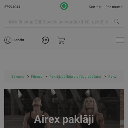
67994044
Kontakti
Par mums
LV
Ienākt
Sākums
Fitness
Paklāji, paklāju statīvi, glabāšana
Paklāji
A
Airex paklāji