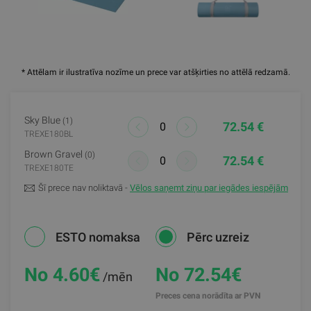
* Attēlam ir ilustratīva nozīme un prece var atšķirties no attēlā redzamā.
Sky Blue
(1)
72.54 €
TREXE180BL
Brown Gravel
(0)
72.54 €
TREXE180TE
Šī prece nav noliktavā -
Vēlos saņemt ziņu par iegādes iespējām
ESTO nomaksa
Pērc uzreiz
No 4.60
€
No 72.54€
/mēn
Preces cena norādīta ar PVN