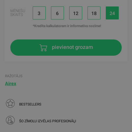
MĒNEŠU
3
6
12
18
24
SKAITS
*Kredīta kalkulatoram ir informatīva nozīme!
pievienot grozam
RAŽOTĀJS
Airex
BESTSELLERS
ŠO ZĪMOLU IZVĒLAS PROFESIONĀĻI