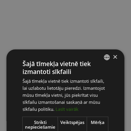
×
Šajā tīmekļa vietnē tiek
izmantoti sīkfaili
LATVIAN
Šajā tīmekļa vietnē tiek izmantoti sīkfaili,
ENGLISH
lai uzlabotu lietotāju pieredzi. Izmantojot
RUSSIAN
mūsu tīmekļa vietni, jūs piekrītat visu
sīkfailu izmantošanai saskaņā ar mūsu
sīkfailu politiku.
Lasīt vairāk
Strikti
Veiktspējas
Mērķa
nepieciešamie