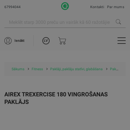
67994044
Kontakti
Par mums
LV
Ienākt
Sākums
Fitness
Paklāji, paklāju statīvi, glabāšana
Paklāji
A
AIREX TREXERCISE 180 VINGROŠANAS
PAKLĀJS