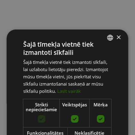
×
Šajā tīmekļa vietnē tiek
izmantoti sīkfaili
LATVIAN
Šajā tīmekļa vietnē tiek izmantoti sīkfaili,
ENGLISH
lai uzlabotu lietotāju pieredzi. Izmantojot
RUSSIAN
mūsu tīmekļa vietni, jūs piekrītat visu
sīkfailu izmantošanai saskaņā ar mūsu
sīkfailu politiku.
Lasīt vairāk
Strikti
Veiktspējas
Mērķa
nepieciešamie
Funkcionalitātes
Neklasificētie