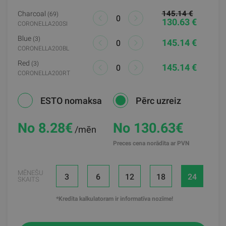
145.14 €
Charcoal
(69)
130.63 €
CORONELLA200SI
Blue
(3)
145.14 €
CORONELLA200BL
Red
(3)
145.14 €
CORONELLA200RT
ESTO nomaksa
Pērc uzreiz
No 8.28
€
No 130.63€
/mēn
Preces cena norādīta ar PVN
MĒNEŠU
3
6
12
18
24
SKAITS
*Kredīta kalkulatoram ir informatīva nozīme!