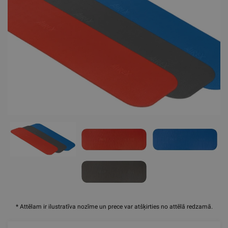
* Attēlam ir ilustratīva nozīme un prece var atšķirties no attēlā redzamā.