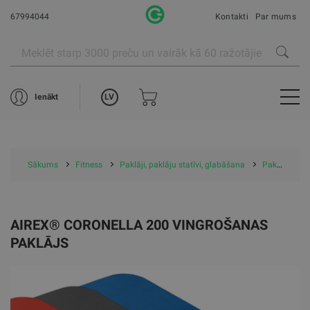
67994044
Kontakti
Par mums
LV
Ienākt
Sākums
Fitness
Paklāji, paklāju statīvi, glabāšana
Paklāji
A
AIREX® CORONELLA 200 VINGROŠANAS
PAKLĀJS