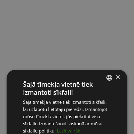
×
Šajā tīmekļa vietnē tiek
izmantoti sīkfaili
LATVIAN
Šajā tīmekļa vietnē tiek izmantoti sīkfaili,
ENGLISH
lai uzlabotu lietotāju pieredzi. Izmantojot
RUSSIAN
mūsu tīmekļa vietni, jūs piekrītat visu
sīkfailu izmantošanai saskaņā ar mūsu
sīkfailu politiku.
Lasīt vairāk