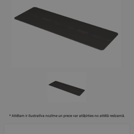
* Attēlam ir ilustratīva nozīme un prece var atšķirties no attēlā redzamā.