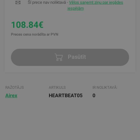
Šī prece nav noliktavā -
Vēlos saņemt ziņu par iegādes
iespējām
108.84€
Preces cena norādīta ar PVN
Pasūtīt
RAŽOTĀJS
ARTIKULS
IR NOLIKTAVĀ:
Airex
HEARTBEAT05
0