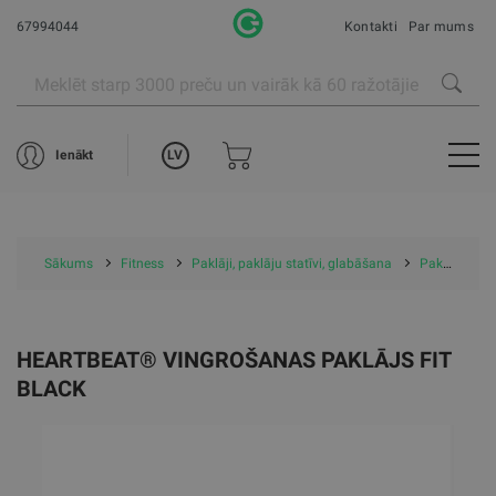
67994044
Kontakti
Par mums
LV
Ienākt
Sākums
Fitness
Paklāji, paklāju statīvi, glabāšana
Paklāji
A
HEARTBEAT® VINGROŠANAS PAKLĀJS FIT
BLACK