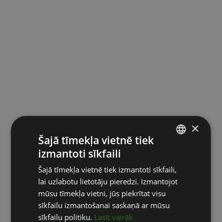
×
Šajā tīmekļa vietnē tiek
izmantoti sīkfaili
LATVIAN
Šajā tīmekļa vietnē tiek izmantoti sīkfaili,
ENGLISH
lai uzlabotu lietotāju pieredzi. Izmantojot
RUSSIAN
mūsu tīmekļa vietni, jūs piekrītat visu
sīkfailu izmantošanai saskaņā ar mūsu
sīkfailu politiku.
Lasīt vairāk