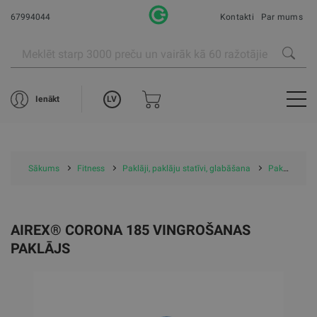
67994044
Kontakti
Par mums
LV
Ienākt
Sākums
Fitness
Paklāji, paklāju statīvi, glabāšana
Paklāji
A
AIREX® CORONA 185 VINGROŠANAS
PAKLĀJS