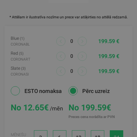
* Attēlam ir ilustratīva nozīme un prece var atšķirties no attēlā redzamā.
Blue
(1)
199.59 €
CORONABL
Red
(5)
199.59 €
CORONART
Slate
(3)
199.59 €
CORONASI
ESTO nomaksa
Pērc uzreiz
No 12.65
€
No 199.59€
/mēn
Preces cena norādīta ar PVN
MĒNEŠU