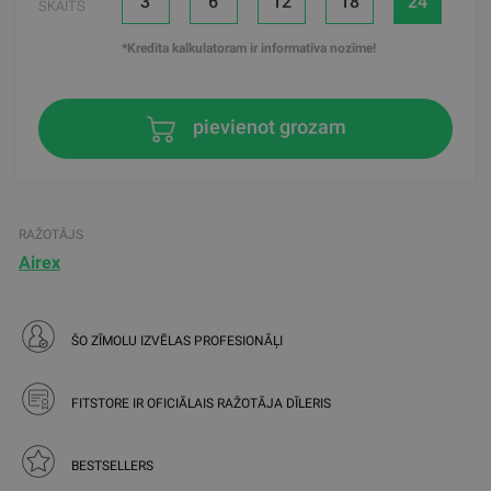
3
6
12
18
24
SKAITS
*Kredīta kalkulatoram ir informatīva nozīme!
pievienot grozam
RAŽOTĀJS
Airex
ŠO ZĪMOLU IZVĒLAS PROFESIONĀĻI
FITSTORE IR OFICIĀLAIS RAŽOTĀJA DĪLERIS
BESTSELLERS