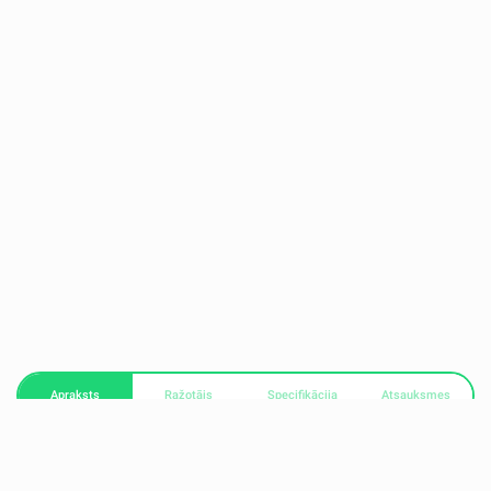
Apraksts
Ražotājs
Specifikācija
Atsauksmes