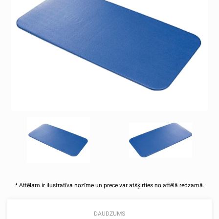
* Attēlam ir ilustratīva nozīme un prece var atšķirties no attēlā redzamā.
DAUDZUMS