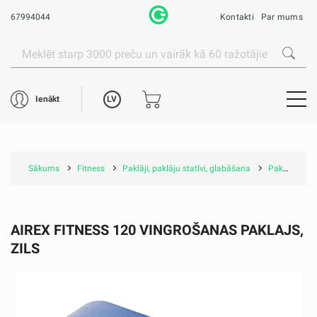
67994044
Kontakti
Par mums
LV
Ienākt
Sākums
Fitness
Paklāji, paklāju statīvi, glabāšana
Paklāji
A
AIREX FITNESS 120 VINGROŠANAS PAKLAJS,
ZILS