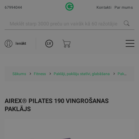
67994044
Kontakti
Par mums
LV
Ienākt
Sākums
Fitness
Paklāji, paklāju statīvi, glabāšana
Paklāji
A
AIREX® PILATES 190 VINGROŠANAS
PAKLĀJS