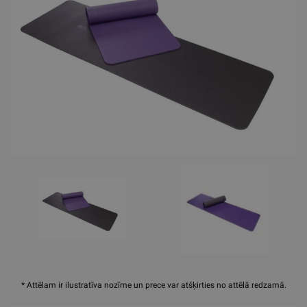
* Attēlam ir ilustratīva nozīme un prece var atšķirties no attēlā redzamā.