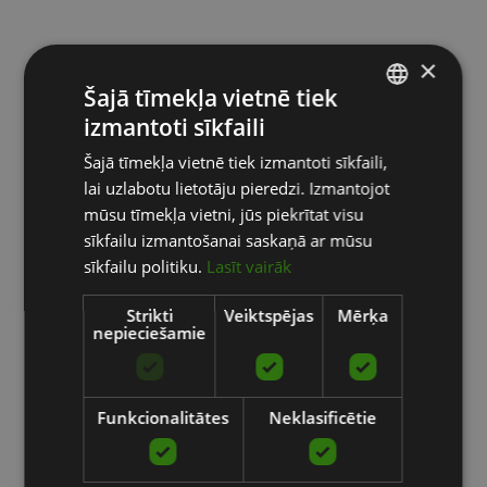
×
Šajā tīmekļa vietnē tiek
izmantoti sīkfaili
LATVIAN
Šajā tīmekļa vietnē tiek izmantoti sīkfaili,
ENGLISH
lai uzlabotu lietotāju pieredzi. Izmantojot
RUSSIAN
mūsu tīmekļa vietni, jūs piekrītat visu
sīkfailu izmantošanai saskaņā ar mūsu
sīkfailu politiku.
Lasīt vairāk
Strikti
Veiktspējas
Mērķa
nepieciešamie
Funkcionalitātes
Neklasificētie