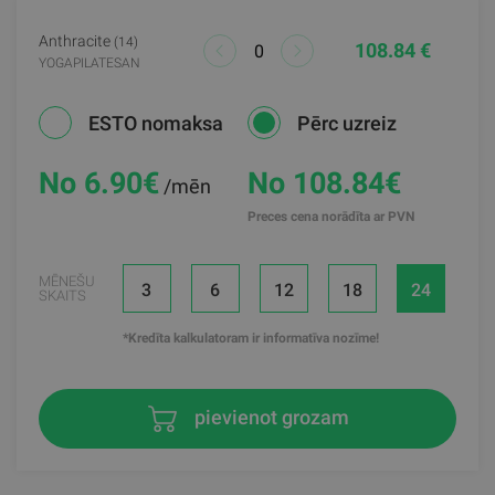
Anthracite
(14)
108.84 €
YOGAPILATESAN
ESTO nomaksa
Pērc uzreiz
No 6.90
€
No 108.84€
/mēn
Preces cena norādīta ar PVN
MĒNEŠU
3
6
12
18
24
SKAITS
*Kredīta kalkulatoram ir informatīva nozīme!
pievienot grozam