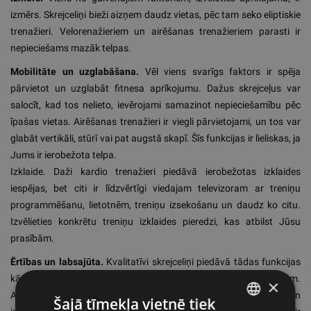
izmērs. Skrejceliņi bieži aizņem daudz vietas, pēc tam seko eliptiskie
trenažieri. Velorenažieriem un airēšanas trenažieriem parasti ir
nepieciešams mazāk telpas.
Mobilitāte un uzglabāšana.
Vēl viens svarīgs faktors ir spēja
pārvietot un uzglabāt fitnesa aprīkojumu. Dažus skrejceļus var
salocīt, kad tos nelieto, ievērojami samazinot nepieciešamību pēc
īpašas vietas. Airēšanas trenažieri ir viegli pārvietojami, un tos var
glabāt vertikāli, stūrī vai pat augstā skapī. Šīs funkcijas ir lieliskas, ja
Jums ir ierobežota telpa.
Izklaide. Daži kardio trenažieri piedāvā ierobežotas izklaides
iespējas, bet citi ir līdzvērtīgi viedajam televizoram ar treniņu
programmēšanu, lietotnēm, treniņu izsekošanu un daudz ko citu.
Izvēlieties konkrētu treniņu izklaides pieredzi, kas atbilst Jūsu
prasībām.
Ērtības un labsajūta.
Kvalitatīvi skrejceliņi piedāvā tādas funkcijas
kā triecienu absorbēšana, lai mazinātu ietekmi uz locītavām.
×
Automātiskā apstāšanās, sānu platformas uzkāpšanai un
Šajā tīmekļa vietnē tiek