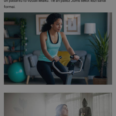
un padarītu to vizuāli lielāku. Tie arī palīdz Jums sekot līdzi savai
formai.