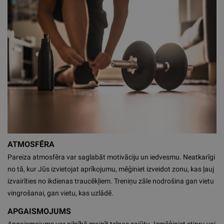
ATMOSFĒRA
Pareiza atmosfēra var saglabāt motivāciju un iedvesmu. Neatkarīgi
no tā, kur Jūs izvietojat aprīkojumu, mēģiniet izveidot zonu, kas ļauj
izvairīties no ikdienas traucēkļiem. Treniņu zāle nodrošina gan vietu
vingrošanai, gan vietu, kas uzlādē.
APGAISMOJUMS