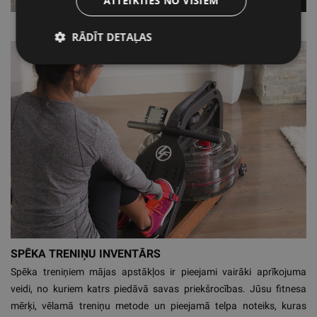
ATTEIKTIES NO VISIEM
RĀDĪT DETAĻAS
SPĒKA TRENIŅU INVENTĀRS
Spēka treniņiem mājas apstākļos ir pieejami vairāki aprīkojuma
veidi, no kuriem katrs piedāvā savas priekšrocības. Jūsu fitnesa
mērķi, vēlamā treniņu metode un pieejamā telpa noteiks, kuras