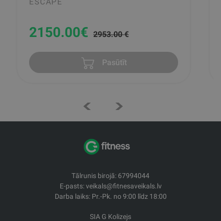
ESCAPE
2150.00
€
2953.00 €
Pasūtīt
Tālrunis birojā: 67994044
E-pasts: veikals@fitnesaveikals.lv
Darba laiks: Pr.-Pk. no 9:00 līdz 18:00
SIA G Kolizejs