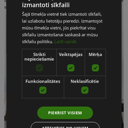
izkāpšanai, roku sliedes un trokšņa slāpēšanas funkcijas ir
izmantoti sīkfaili
LATVIAN
svarīgas, ja ar aprīkojumu nodarbojas vairāki lietotāji.
Šajā tīmekļa vietnē tiek izmantoti sīkfaili,
ENGLISH
lai uzlabotu lietotāju pieredzi. Izmantojot
RUSSIAN
mūsu tīmekļa vietni, jūs piekrītat visu
sīkfailu izmantošanai saskaņā ar mūsu
sīkfailu politiku.
Lasīt vairāk
Strikti
Veiktspējas
Mērķa
nepieciešamie
Funkcionalitātes
Neklasificētie
PIEKRIST VISIEM