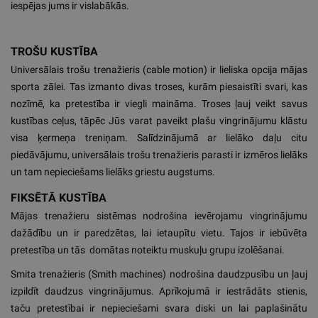
iespējas jums ir vislabākās.
TROŠU KUSTĪBA
Universālais trošu trenažieris (cable motion) ir lieliska opcija mājas
sporta zālei. Tas izmanto divas troses, kurām piesaistīti svari, kas
nozīmē, ka pretestība ir viegli maināma. Troses ļauj veikt savus
kustības ceļus, tāpēc Jūs varat paveikt plašu vingrinājumu klāstu
visa ķermeņa treniņam. Salīdzinājumā ar lielāko daļu citu
piedāvājumu, universālais trošu trenažieris parasti ir izmēros lielāks
un tam nepieciešams lielāks griestu augstums.
FIKSĒTĀ KUSTĪBA
Mājas trenažieru sistēmas nodrošina ievērojamu vingrinājumu
dažādību un ir paredzētas, lai ietaupītu vietu. Tajos ir iebūvēta
pretestība un tās domātas noteiktu muskuļu grupu izolēšanai.
Smita trenažieris (Smith machines) nodrošina daudzpusību un ļauj
izpildīt daudzus vingrinājumus. Aprīkojumā ir iestrādāts stienis,
taču pretestībai ir nepieciešami svara diski un lai paplašinātu