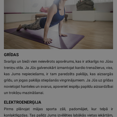
GRĪDAS
Svarīgs un bieži vien neievērots apsvērums, kas ir atkarīgs no Jūsu
treniņu stila. Ja Jūs galvenokārt izmantojat kardio trenažierus, viss,
kas Jums nepieciešams, ir tam paredzēts paklājs, kas aizsargās
grīdu, un jogas paklājs stiepšanās vingrinājumiem. Ja Jūs uz grīdas
novietojat hanteles un svarus, apsveriet iespēju papildu aizsardzībai
un trokšņu mazināšanai.
ELEKTROENERĢIJA
Pirms plānojat mājas sporta zāli, padomājiet, kur telpā ir
konlaktligzdas. Tas palīdz Jums izvēlēties labākās vietas iekārtām,