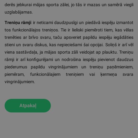
derēs jebkurai mājas sporta zālei, jo tās ir mazas un samērā viegli
uzglabājamas.
Treniņu rāmji
ir neticami daudzpusīgi un piedāvā iespēju izmantot
tos funkcionālajos treniņos. Tie ir lieliski piemēroti tiem, kas vēlas
trenēties ar brīvo svaru, taču apsveriet papildu iespēju iegādāties
stieni un svaru diskus, kas nepieciešami šai opcijai. Soliņš ir arī vēl
viena sastāvdaļa, ja mājas sporta zāli veidojat ap plauktu. Treniņu
rāmji ir arī konfigurējami un nodrošina iespēju pievienot daudzus
piederumus papildu vingrinājumiem un treniņu paņēmieniem,
piemēram, funkcionālajiem treniņiem vai ķermeņa svara
vingrinājumiem.
Atpakaļ