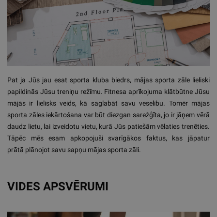
Pat ja Jūs jau esat sporta kluba biedrs, mājas sporta zāle lieliski
papildinās Jūsu treniņu režīmu. Fitnesa aprīkojuma klātbūtne Jūsu
mājās ir lielisks veids, kā saglabāt savu veselību. Tomēr mājas
sporta zāles iekārtošana var būt diezgan sarežģīta, jo ir jāņem vērā
daudz lietu, lai izveidotu vietu, kurā Jūs patiešām vēlaties trenēties.
Tāpēc mēs esam apkopojuši svarīgākos faktus, kas jāpatur
prātā plānojot savu sapņu mājas sporta zāli.
VIDES APSVĒRUMI