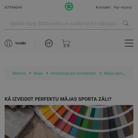
67994044
Kontakti
Par mums
LV
Ienākt
Sākums
Blogs
Informācija par produktiem
Mājas sporta zāles iekārtošana
KĀ IZVEIDOT PERFEKTU MĀJAS SPORTA ZĀLI?