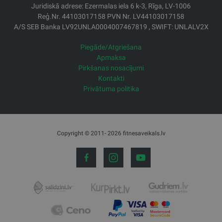
Juridiskā adrese: Ezermalas iela 6 k-3, Rīga, LV-1006
Reģ.Nr. 44103017158 PVN Nr. LV44103017158
A/S SEB Banka LV92UNLA0004007467819 , SWIFT: UNLALV2X
Piegāde/Atgriešana
Apmaksa
Pirkšanas nosacījumi
Kontakti
Privātuma politika
Copyright © 2011- 2026 fitnesaveikals.lv