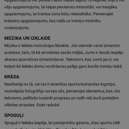
Apgaismojums var pilnībā mainīt telpas sajūtu. Izmēģiniet stipru vai
vāju apgaismojumu, lai telpai pievienotu intensitāti, vai maigāku
apgaismojumu, lai treniņa zona būtu relaksētāka. Pievienojiet
krāsainu apgaismojumu, kas radīs uz treniņu motivētu
noskaņojumu.
MŪZIKA UN IZKLAIDE
Mūzika ir lielisks motivācijas līdzeklis. Jūs vienmēr varat izmantot
austiņas, taču, tā kā atrodaties savās mājās, Jums ir daudz iespēju
skaņas aparutūras izmantošanai. Televizors, kas Jums jau ir, var
kalpot kā lielisks domu novēršanas palīgs garo kardio treniņu laikā.
KRĀSA
Neatkarīgi no tā, vai tas ir iecienītas sporta komandas logotips,
motivējoša fotogrāfija vai kas cits, pievienojot elementus, kas Jūs
iedvesmo, palīdzēs turpināt progresu un radīt vidi, kurā patiešām
vēlaties atrasties. Esiet radošs!
SPOGUĻI
Spoguļi ir lieliska iespēja, lai pastiprinātu gaismu Jūsu sporta zālē