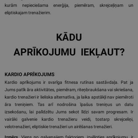
kurām nepieciešama enerģija, piemēram, skrejceļiņam un
eliptiskajam trenažierim.
KĀDU
APRĪKOJUMU IEKĻAUT?
KARDIO APRĪKOJUMS
Kardio aprīkojums ir svarīga fitnesa rutīnas sastāvdaļa. Pat ja
Jums patīk āra aktivitātes, piemēram, riteņbraukšana vai skriešana,
kardio trenažieri ir lieliska alternatīva, ja laika apstākļi nav piemēroti
āra treniņiem. Tas arī nodrošina īpašus treniņus un datu
izsekošanu, lai palīdzētu Jums sekot līdzi savam progresam. Ir
vairāki galvenie kardio trenažieru veidi, tostarp skrejceliņi,
velotrenažieri, eliptiskie trenažieri un airēšanas trenažieri.
Izmērs.
Viens no galvenajiem faktoriem, izvēloties aprīkojumu, ir