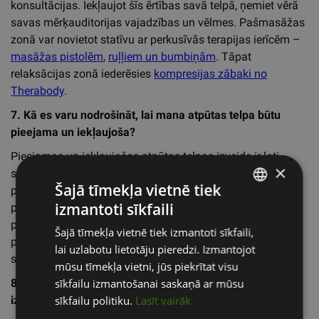
konsultācijas. Iekļaujot šīs ērtības savā telpā, ņemiet vērā
savas mērķauditorijas vajadzības un vēlmes. Pašmasāžas
zonā var novietot statīvu ar perkusīvās terapijas ierīcēm –
masāžas pistolēm
,
ruļļiem un bumbiņām
. Tāpat
relaksācijas zonā iederēsies
kompresijas zābaki no
Therabody
.
7. Kā es varu nodrošināt, lai mana atpūtas telpa būtu
pieejama un iekļaujoša?
Pieejamas un iekļaujošas atpūtas telpas izveide ir ļoti
×
svarīga, lai veicinātu vispārējo labsajūtu. Apsveriet iespēju
Šajā tīmekļa vietnē tiek
pievienot tādus elementus kā ratiņkrēslu uzbrauktuves,
izmantoti sīkfaili
pieejamas vannas istabas un cilvēkiem ar invaliditāti
LATVIAN
pielāgotu aprīkojumu. Varat arī piedāvāt nodarbības un
Šajā tīmekļa vietnē tiek izmantoti sīkfaili,
ENGLISH
programmas, kas paredzētas dažādām vajadzībām un
lai uzlabotu lietotāju pieredzi. Izmantojot
spējām.
RUSSIAN
mūsu tīmekļa vietni, jūs piekrītat visu
8. Kādas ir biežāk pieļautās kļūdas, no kurām vajadzētu
sīkfailu izmantošanai saskaņā ar mūsu
izvairīties, veidojot relaksācijas zonu?
sīkfailu politiku.
Lasīt vairāk