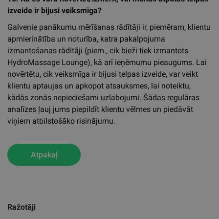
izveide ir bijusi veiksmīga?
Galvenie panākumu mērīšanas rādītāji ir, piemēram, klientu
apmierinātība un noturība, katra pakalpojuma
izmantošanas rādītāji (piem., cik bieži tiek izmantots
HydroMassage Lounge), kā arī ieņēmumu pieaugums. Lai
novērtētu, cik veiksmīga ir bijusi telpas izveide, var veikt
klientu aptaujas un apkopot atsauksmes, lai noteiktu,
kādās zonās nepieciešami uzlabojumi. Šādas regulāras
analīzes ļauj jums piepildīt klientu vēlmes un piedāvāt
viņiem atbilstošāko risinājumu.
Atpakaļ
Ražotāji