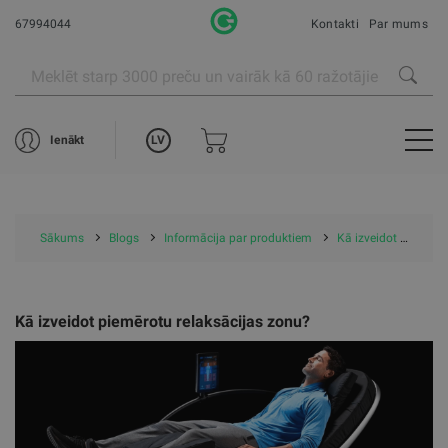
67994044
Kontakti
Par mums
LV
Ienākt
Sākums
Blogs
Informācija par produktiem
Kā izveidot piemērotu relaksācijas zonu?
Kā izveidot piemērotu relaksācijas zonu?