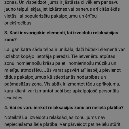
zonas. Un visbeidzot, jums ir jāstāsta cilvēkiem par savu
jauno telpu! Iekļaujiet izkārtnes vai banerus arī citās ēkās
vietās, lai popularizētu pakalpojumu un ērtību
priekšrocības.
3. Kādi ir svarīgākie elementi, lai izveidotu relaksācijas
zonu?
Lai gan katra šāda telpa ir unikāla, daži būtiski elementi var
uzlabot kopējo lietotāja pieredzi. Tie ietver ērtu atpūtas
zonu, nomierinošu krāsu paleti, nomierinošu mūziku un
mierīgu atmosfēru. Jūs varat apsvērt arī iespēju pievienot
tādus pakalpojumus kā stiepšanās nodarbības un
pašmasāžas zona. Vislabāk ir izmantot tādu aprīkojumu,
kuru klienti var izmantot paši bez apkalpojošā personāla
iesaistes.
4. Vai es varu ierīkot relaksācijas zonu arī nelielā platībā?
Noteikti! Lai izveidotu relaksācijas zonu, jums nav
nepieciešama liela platība. Var pārveidot pat nelielu stūrīti,