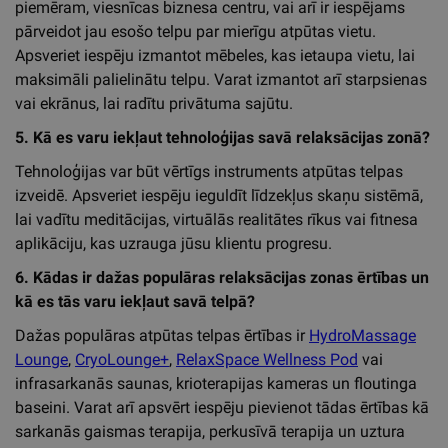
piemēram, viesnīcas biznesa centru, vai arī ir iespējams
pārveidot jau esošo telpu par mierīgu atpūtas vietu.
Apsveriet iespēju izmantot mēbeles, kas ietaupa vietu, lai
maksimāli palielinātu telpu. Varat izmantot arī starpsienas
vai ekrānus, lai radītu privātuma sajūtu.
5. Kā es varu iekļaut tehnoloģijas savā relaksācijas zonā?
Tehnoloģijas var būt vērtīgs instruments atpūtas telpas
izveidē. Apsveriet iespēju ieguldīt līdzekļus skaņu sistēmā,
lai vadītu meditācijas, virtuālās realitātes rīkus vai fitnesa
aplikāciju, kas uzrauga jūsu klientu progresu.
6. Kādas ir dažas populāras relaksācijas zonas ērtības un
kā es tās varu iekļaut savā telpā?
Dažas populāras atpūtas telpas ērtības ir
HydroMassage
Lounge
,
CryoLounge+
,
RelaxSpace Wellness Pod
vai
infrasarkanās saunas, krioterapijas kameras un floutinga
baseini. Varat arī apsvērt iespēju pievienot tādas ērtības kā
sarkanās gaismas terapija, perkusīvā terapija un uztura