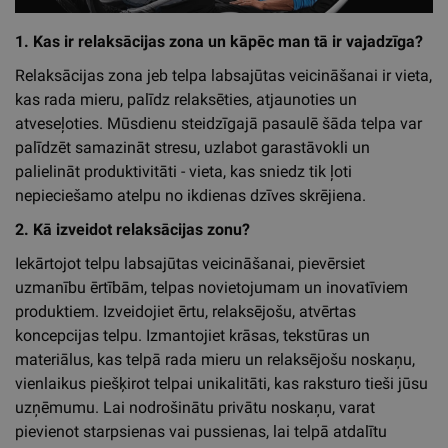
1. Kas ir relaksācijas zona un kāpēc man tā ir vajadzīga?
Relaksācijas zona jeb telpa labsajūtas veicināšanai ir vieta,
kas rada mieru, palīdz relaksēties, atjaunoties un
atveseļoties. Mūsdienu steidzīgajā pasaulē šāda telpa var
palīdzēt samazināt stresu, uzlabot garastāvokli un
palielināt produktivitāti - vieta, kas sniedz tik ļoti
nepieciešamo atelpu no ikdienas dzīves skrējiena.
2. Kā izveidot relaksācijas zonu?
Iekārtojot telpu labsajūtas veicināšanai, pievērsiet
uzmanību ērtībām, telpas novietojumam un inovatīviem
produktiem. Izveidojiet ērtu, relaksējošu, atvērtas
koncepcijas telpu. Izmantojiet krāsas, tekstūras un
materiālus, kas telpā rada mieru un relaksējošu noskaņu,
vienlaikus piešķirot telpai unikalitāti, kas raksturo tieši jūsu
uzņēmumu. Lai nodrošinātu privātu noskaņu, varat
pievienot starpsienas vai pussienas, lai telpā atdalītu