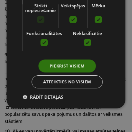
Dažas izplatītākās kļūdas, no kurām jāizvairās, veidojot
Strikti
Veiktspējas
Mērķa
šādu telpu, ir neņemt vērā mērķauditorijas vajadzības,
nepieciešamie
neiekļaut dabas elementus un priekšroku dot estētikai,
nevis funkcionalitātei. Pārliecinieties, ka jūsu telpa ir
redzama un viegli pieejama jūsu klientiem, kā arī
Funkcionalitātes
Neklasificētie
iepazīstiniet klientus ar to, kā izmantot katra produkta
funkcijas.
9. Kā es varu pārdot savas atpūtas telpas pakalpojumus,
lai piesaistītu klientus?
PIEKRIST VISIEM
Lai piesaistītu klientus, ir ļoti svarīgi savu atpūtas telpu
reklamēt. Apsveriet iespēju reklamēties tiešsaistē, piedāvāt
ATTEIKTIES NO VISIEM
bezmaksas izmēģinājumus vai konsultācijas, banerus vai
izkārtnes ārpus telpas vai ēkas, kā arī sadarboties ar
RĀDĪT DETAĻAS
vietējiem uzņēmumiem un organizācijām. Jūs varat
izmantot arī sociālos plašsaziņas līdzekļus, lai
popularizētu savus pakalpojumus un dalītos ar veiksmes
stāstiem.
10. Kā es varu novērtēt/izmērīt, vai manas atpūtas telpas