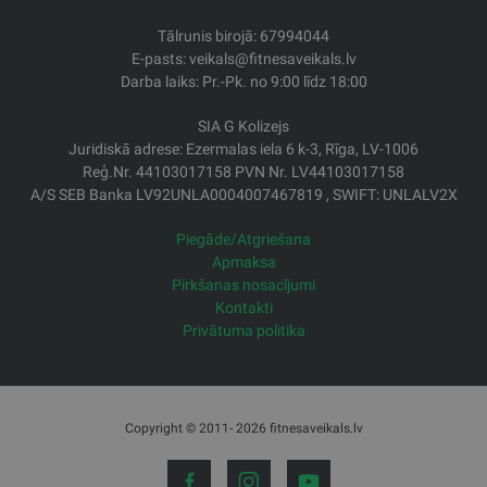
Tālrunis birojā: 67994044
E-pasts: veikals@fitnesaveikals.lv
Darba laiks: Pr.-Pk. no 9:00 līdz 18:00
SIA G Kolizejs
Juridiskā adrese: Ezermalas iela 6 k-3, Rīga, LV-1006
Reģ.Nr. 44103017158 PVN Nr. LV44103017158
A/S SEB Banka LV92UNLA0004007467819 , SWIFT: UNLALV2X
Piegāde/Atgriešana
Apmaksa
Pirkšanas nosacījumi
Kontakti
Privātuma politika
Copyright © 2011- 2026 fitnesaveikals.lv